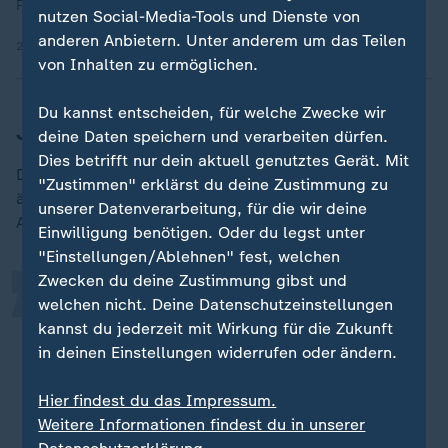
Party.
nutzen Social-Media-Tools und Dienste von
anderen Anbietern. Unter anderem um das Teilen
24.02.2025 | 3:46 min
von Inhalten zu ermöglichen.
Du kannst entscheiden, für welche Zwecke wir
Junge wählen eher Oppositionsparteien
deine Daten speichern und verarbeiten dürfen.
„
Dies betrifft nur dein aktuell genutztes Gerät. Mit
Dass sich die Stimmen der jungen Menschen an den
"Zustimmen" erklärst du deine Zustimmung zu
äußeren Rändern verteilen, 21 Prozent wählten die
unserer Datenverarbeitung, für die wir deine
AfD, sei allerdings wenig überraschend. Riedl sagt:
Einwilligung benötigen. Oder du legst unter
"Einstellungen/Ablehnen" fest, welchen
Zwecken du deine Zustimmung gibst und
Junge Wählerinnen und Wähler
welchen nicht. Deine Datenschutzeinstellungen
tendieren eher dazu, eine Partei zu
kannst du jederzeit mit Wirkung für die Zukunft
in deinen Einstellungen widerrufen oder ändern.
wählen, die nicht in der Regierung
war.
Hier findest du das Impressum.
Weitere Informationen findest du in unserer
Jasmin Riedl, Politikwissenschaftlerin