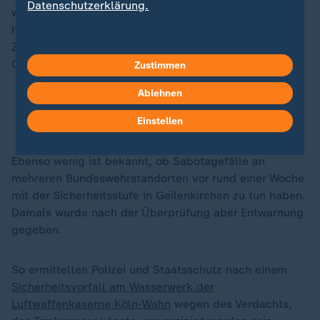
Datenschutzerklärung.
worden. Woher sie stammen und welches Ziel sie
hatten, ist unbekannt. Ob dies in einem
Zusammenhang mit der erhöhten Sicherheitsstufe in
Geilenkirchen steht, ist nicht bekannt.
Zustimmen
Ablehnen
Kann sich Europa ohne die USA verteidigen?
Ex-Nato-Strategin vermisst Plan gegen Russland
Einstellen
Ebenso wenig ist bekannt, ob Sabotagefälle an
mehreren Bundeswehrstandorten vor rund einer Woche
mit der Sicherheitsstufe in Geilenkirchen zu tun haben.
Damals wurde nach der Überprüfung aber Entwarnung
gegeben.
So ermittelten Polizei und Staatsschutz nach einem
Sicherheitsvorfall am Wasserwerk der
Luftwaffenkaserne Köln-Wahn
wegen des Verdachts,