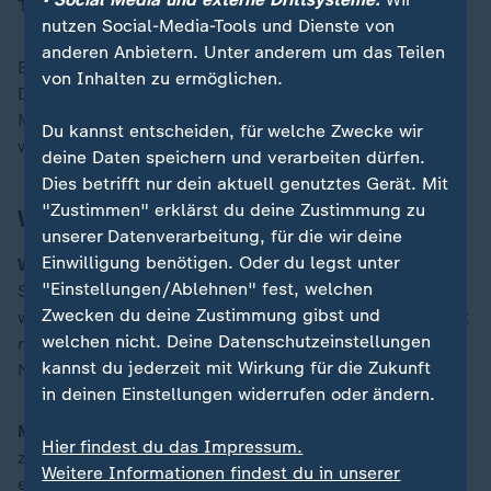
Tag. Am Wochenende werde nicht geflogen.
nutzen Social-Media-Tools und Dienste von
anderen Anbietern. Unter anderem um das Teilen
Bereits im Juli herrschte auf US-Militärstützpunkten in
von Inhalten zu ermöglichen.
Deutschland und anderen europäischen Ländern
Medienberichten zufolge erhöhte Alarmbereitschaft
Du kannst entscheiden, für welche Zwecke wir
wegen Terrorgefahr.
deine Daten speichern und verarbeiten dürfen.
Dies betrifft nur dein aktuell genutztes Gerät. Mit
"Zustimmen" erklärst du deine Zustimmung zu
Was ist nicht bekannt?
unserer Datenverarbeitung, für die wir deine
Einwilligung benötigen. Oder du legst unter
Was dahintersteckt
: Warum schlussendlich die
"Einstellungen/Ablehnen" fest, welchen
Sicherheitsstufe in Geilenkirchen erhöht wurde und
Zwecken du deine Zustimmung gibst und
was dahinterstecken könnte, darüber kann man zurzeit
welchen nicht. Deine Datenschutzeinstellungen
nur spekulieren. Polizei, Verteidigungsministerium und
kannst du jederzeit mit Wirkung für die Zukunft
Nato machten dazu keine Angaben.
in deinen Einstellungen widerrufen oder ändern.
Mögliche Zusammenhänge:
Am Donnerstag waren
Hier findest du das Impressum.
zuvor mehrere Drohnen nach Medienberichten über
Weitere Informationen findest du in unserer
einem Industriegelände in Brunsbüttel gesichtet