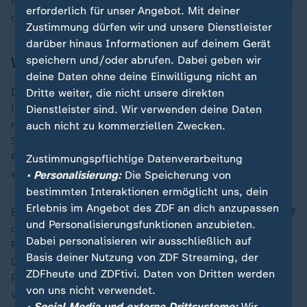
Nach dem Überfall
Russlands
auf die
Ukraine
verlegte
erforderlich für unser Angebot. Mit deiner
die Nato zeitweise Maschinen nach Rumänien.
Zustimmung dürfen wir und unsere Dienstleister
darüber hinaus Informationen auf deinem Gerät
Was sagt die Polizei?
speichern und/oder abrufen. Dabei geben wir
deine Daten ohne deine Einwilligung nicht an
Die Polizei bestätigte am Donnerstagabend einen
Dritte weiter, die nicht unsere direkten
laufenden Einsatz. Weitere Details würden nicht
Dienstleister sind. Wir verwenden deine Daten
mitgeteilt, auch nicht die Zahl der Einsatzkräfte. Ein
auch nicht zu kommerziellen Zwecken.
Sprecher der Polizei in Köln sagte am frühen
Freitagmorgen, es gebe in der Sache zunächst keine
Zustimmungspflichtige Datenverarbeitung
weiteren Auskünfte.
• Personalisierung:
Die Speicherung von
bestimmten Interaktionen ermöglicht uns, dein
Erlebnis im Angebot des ZDF an dich anzupassen
Ein dpa-Reporter vor Ort beobachtete Polizeiwagen auf
und Personalisierungsfunktionen anzubieten.
dem Gelände des Luftwaffenstützpunkts. Der
Dabei personalisieren wir ausschließlich auf
Flugbetrieb lief planmäßig weiter, er sei auch am
Basis deiner Nutzung von ZDF Streaming, der
Donnerstag nicht unterbrochen worden, sagte
ZDFheute und ZDFtivi. Daten von Dritten werden
Presseoffizier Christian Brett. Am Flughafen gebe es
von uns nicht verwendet.
von Montag bis Freitag zwei bis drei Awacs-Flüge pro
• Social Media und externe Drittsysteme:
Wir