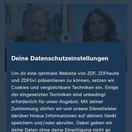
Deine Datenschutzeinstellungen
Um dir eine optimale Website von ZDF, ZDFheute
und ZDFtivi präsentieren zu können, setzen wir
Die Verantwortung wurde zwischen Stadt, Veranstalter und
Cookies und vergleichbare Techniken ein. Einige
Polizei hin- und hergeschoben, so ZDF-Reporter Andreas
Postel aus Magdeburg zur Aufarbeitung des Weihnachtsmarkt-
der eingesetzten Techniken sind unbedingt
Anschlags von 2024.
erforderlich für unser Angebot. Mit deiner
Zustimmung dürfen wir und unsere Dienstleister
19.05.2026 | 3:03 min
darüber hinaus Informationen auf deinem Gerät
speichern und/oder abrufen. Dabei geben wir
deine Daten ohne deine Einwilligung nicht an