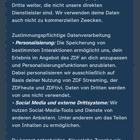
Staatsanwalt: Leid "schier
Dritte weiter, die nicht unsere direkten
unbeschreiblich"
Dienstleister sind. Wir verwenden deine Daten
auch nicht zu kommerziellen Zwecken.
Das Gericht zeigte sich nach der Beweisaufnahme nun
überzeugt, dass Taleb A. am 20. Dezember 2024 mit
Zustimmungspflichtige Datenverarbeitung
einem 340 PS starken Mietwagen über den gut
• Personalisierung:
Die Speicherung von
besuchten Magdeburger Weihnachtsmarkt gerast war
bestimmten Interaktionen ermöglicht uns, dein
und dabei zahlreiche Besucher erfasste. Ein
Erlebnis im Angebot des ZDF an dich anzupassen
neunjähriger Junge und fünf Frauen im Alter von 45 bis
und Personalisierungsfunktionen anzubieten.
75 Jahren starben, mehr als 300 weitere Menschen
Dabei personalisieren wir ausschließlich auf
wurden verletzt.
Basis deiner Nutzung von ZDF Streaming, der
ZDFheute und ZDFtivi. Daten von Dritten werden
von uns nicht verwendet.
Magdeburg: "Als Herrscher über Leben und Tod
• Social Media und externe Drittsysteme:
Wir
Macht ausgeübt"
nutzen Social-Media-Tools und Dienste von
anderen Anbietern. Unter anderem um das Teilen
Oberstaatsanwalt Matthias Böttcher und sein Kollege
von Inhalten zu ermöglichen.
von der Generalstaatsanwaltschaft Naumburg hatten in
ihrem Schlussvortrag gesagt, das dadurch ausgelöste