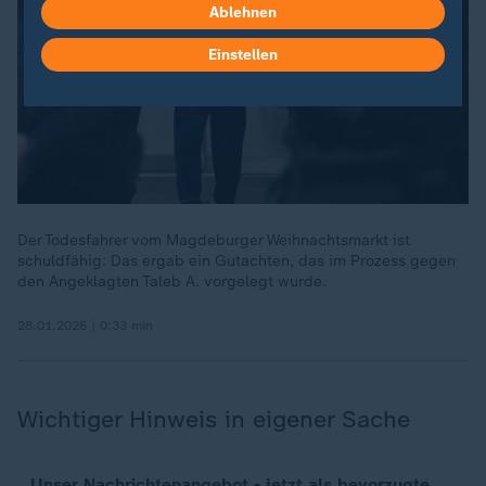
Ablehnen
Einstellen
Der Todesfahrer vom Magdeburger Weihnachtsmarkt ist
schuldfähig: Das ergab ein Gutachten, das im Prozess gegen
den Angeklagten Taleb A. vorgelegt wurde.
28.01.2026 | 0:33 min
Wichtiger Hinweis in eigener Sache
Unser Nachrichtenangebot - jetzt als bevorzugte