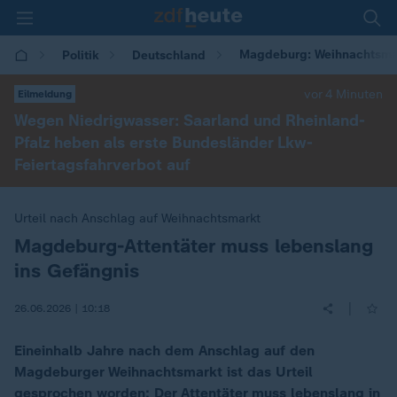
Magdeburg: Weihnachtsmar
Politik
Deutschland
vor 4 Minuten
Eilmeldung
Wegen Niedrigwasser: Saarland und Rheinland-
Pfalz heben als erste Bundesländer Lkw-
Feiertagsfahrverbot auf
Urteil nach Anschlag auf Weihnachtsmarkt
Magdeburg-Attentäter muss lebenslang
:
ins Gefängnis
|
26.06.2026 | 10:18
Eineinhalb Jahre nach dem Anschlag auf den
Magdeburger Weihnachtsmarkt ist das Urteil
gesprochen worden: Der Attentäter muss lebenslang in