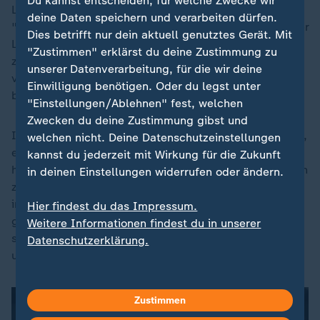
Du kannst entscheiden, für welche Zwecke wir
Leid ganzer Familien dauere bis heute an und sei
deine Daten speichern und verarbeiten dürfen.
"schier unbeschreiblich". Während des Prozesses in der
Dies betrifft nur dein aktuell genutztes Gerät. Mit
Landeshauptstadt von
Sachsen-Anhalt
berichteten
"Zustimmen" erklärst du deine Zustimmung zu
zahlreiche Opfer und Angehörige von Todesängsten,
unserer Datenverarbeitung, für die wir deine
von schweren Verletzungen und wie der Anschlag sie
Einwilligung benötigen. Oder du legst unter
bis heute körperlich und psychisch belastet.
"Einstellungen/Ablehnen" fest, welchen
Zwecken du deine Zustimmung gibst und
In dem Prozess hatte der Angeklagte zwar eingeräumt,
welchen nicht. Deine Datenschutzeinstellungen
einen Angriff geplant und auch das Auto gefahren zu
kannst du jederzeit mit Wirkung für die Zukunft
haben. Er bestritt jedoch, Menschen gezielt überfahren
in deinen Einstellungen widerrufen oder ändern.
zu haben. Die Generalstaatsanwaltschaft warf A. vor,
im Prozess "keinerlei Reue, Bedauern oder Einsicht"
Hier findest du das Impressum.
gezeigt zu haben. Der Auftritt des aus Saudi-Arabien
Weitere Informationen findest du in unserer
stammenden Arztes war im Prozess immer wieder wirr
Datenschutzerklärung.
und von Verschwörungserzählungen durchzogen.
Zustimmen