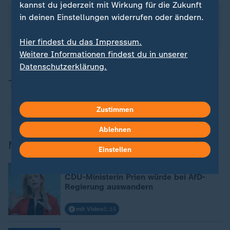
kannst du jederzeit mit Wirkung für die Zukunft
Über dieses Thema berichtete ZDFheute Xpress in
in deinen Einstellungen widerrufen oder ändern.
dem Beitrag "AfD-Politiker wegen Hitlergrußes
angeklagt" am 15.12.2025 um 12:17 Uhr.
Hier findest du das Impressum.
Weitere Informationen findest du in unserer
Datenschutzerklärung.
Themen
AfD
Bundestag
Zustimmen
Ablehnen
Mehr zur AfD
Einstellen
:
Jüdische Vorfahren
CDU-Ministerin Prien würde bei AfD-
Regierung auswandern
mit Video
5:15