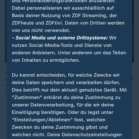
und Personalisierungsfunktionen anzubieten.
Dabei personalisieren wir ausschließlich auf
Basis deiner Nutzung von ZDF Streaming, der
ZDFheute und ZDFtivi. Daten von Dritten werden
von uns nicht verwendet.
• Social Media und externe Drittsysteme:
Wir
nutzen Social-Media-Tools und Dienste von
anderen Anbietern. Unter anderem um das Teilen
von Inhalten zu ermöglichen.
Manche fühlten sich trotz aller Freiheit nicht ausreichend
Du kannst entscheiden, für welche Zwecke wir
wahrgenommen, sagt Angela Merkel im ZDF heute journal. Dies
deine Daten speichern und verarbeiten dürfen.
sei allerdings "kein Grund, eine menschenverachtende Partei
Dies betrifft nur dein aktuell genutztes Gerät. Mit
zu wählen, wenn man etwas zu kritisieren hat".
"Zustimmen" erklärst du deine Zustimmung zu
02.10.2025 | 9:44 min
unserer Datenverarbeitung, für die wir deine
Einwilligung benötigen. Oder du legst unter
"Einstellungen/Ablehnen" fest, welchen
Zwecken du deine Zustimmung gibst und
Quelle:
dpa, epd
welchen nicht. Deine Datenschutzeinstellungen