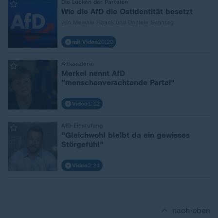
:
Die Lücken der Parteien
Wie die AfD die Ostidentität besetzt
von Melanie Haack und Daniela Sonntag
mit Video
20:20
:
Altkanzlerin
Merkel nennt AfD
"menschenverachtende Partei"
Video
1:12
:
AfD-Einstufung
"Gleichwohl bleibt da ein gewisses
Störgefühl"
Video
2:24
nach oben