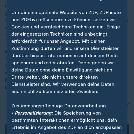
(NSDAP) für andere im Eingangsbereich wahrnehmbar
Um dir eine optimale Website von ZDF, ZDFheute
gewesen ist. Angeklagt wird Moosdorf wegen des
und ZDFtivi präsentieren zu können, setzen wir
Verwendens verfassungswidriger Kennzeichen. Er teilte
Cookies und vergleichbare Techniken ein. Einige
auf Anfrage mit: "Der Vorwurf ist skurril und nichts ist
der eingesetzten Techniken sind unbedingt
abwegiger als dieser Vorwurf."
erforderlich für unser Angebot. Mit deiner
Zustimmung dürfen wir und unsere Dienstleister
Moosdorf hatte zuletzt auch innerhalb der Fraktion
darüber hinaus Informationen auf deinem Gerät
Ärger. Der ehemalige außenpolitische Sprecher der
speichern und/oder abrufen. Dabei geben wir
AfD-Fraktion wurde Mitte September dazu verpflichtet,
deine Daten ohne deine Einwilligung nicht an
nach einer nicht genehmigten Russlandreise ein
Dritte weiter, die nicht unsere direkten
fraktionsinternes Ordnungsgeld in Höhe von 2.000
Dienstleister sind. Wir verwenden deine Daten
Euro zu zahlen.
auch nicht zu kommerziellen Zwecken.
"Gesichert rechtsextremistisch": Was bedeutet die
Zustimmungspflichtige Datenverarbeitung
Einstufung für die AfD?
• Personalisierung:
Die Speicherung von
bestimmten Interaktionen ermöglicht uns, dein
Erlebnis im Angebot des ZDF an dich anzupassen