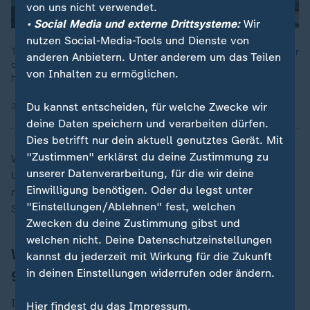
von uns nicht verwendet.
• Social Media und externe Drittsysteme:
Wir
nutzen Social-Media-Tools und Dienste von
Trotz aller Warnungen hat Andreas Scheuer als Verkehrsminister
anderen Anbietern. Unter anderem um das Teilen
die Maut-Verträge unterschrieben. Das Projekt scheiterte. Wer
von Inhalten zu ermöglichen.
haftet jetzt für die 243 Millonen Euro Schulden?
Du kannst entscheiden, für welche Zwecke wir
25.07.2023 | 8:12 min
deine Daten speichern und verarbeiten dürfen.
Dies betrifft nur dein aktuell genutztes Gerät. Mit
"Zustimmen" erklärst du deine Zustimmung zu
Während der Abschlussbericht des
unserer Datenverarbeitung, für die wir deine
Untersuchungsausschusses Scheuer keine Lüge
Einwilligung benötigen. Oder du legst unter
nachweisen konnte, erhob die Opposition in einem
"Einstellungen/Ablehnen" fest, welchen
Sondervotum schwere Vorwürfe.
Zwecken du deine Zustimmung gibst und
welchen nicht. Deine Datenschutzeinstellungen
Warum hatte der EuGH die Pkw-Maut
kannst du jederzeit mit Wirkung für die Zukunft
gekippt?
in deinen Einstellungen widerrufen oder ändern.
Im Juni 2019 hatte der EuGH die Pkw-Maut für
Hier findest du das Impressum.