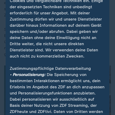
Cookies und vergleichbare Techniken ein. Einige
ein parlamentarisches Gremium, das Missstände im
der eingesetzten Techniken sind unbedingt
staatlichen Bereich aufklären soll. Hierzu kann er
erforderlich für unser Angebot. Mit deiner
Zeugen laden.
Zustimmung dürfen wir und unsere Dienstleister
darüber hinaus Informationen auf deinem Gerät
So auch Scheuer, der im Januar 2021 erklärte, die
speichern und/oder abrufen. Dabei geben wir
EuGH-Entscheidung habe ihn "vollkommen
deine Daten ohne deine Einwilligung nicht an
überrascht". Er habe die Pkw-Maut so schnell wie
Dritte weiter, die nicht unsere direkten
möglich umsetzen wollen, um Einnahmen zu
Dienstleister sind. Wir verwenden deine Daten
generieren.
auch nicht zu kommerziellen Zwecken.
Zustimmungspflichtige Datenverarbeitung
• Personalisierung:
Die Speicherung von
bestimmten Interaktionen ermöglicht uns, dein
Erlebnis im Angebot des ZDF an dich anzupassen
und Personalisierungsfunktionen anzubieten.
Dabei personalisieren wir ausschließlich auf
Basis deiner Nutzung von ZDF Streaming, der
ZDFheute und ZDFtivi. Daten von Dritten werden