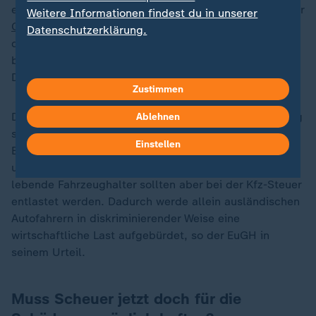
europarechtswidrig erklärt und das Prestigeprojekt der
Weitere Informationen findest du in unserer
CSU
damit gekippt. Die Richter monierten damals,
Datenschutzerklärung.
dass die im Wahlkampf als "Ausländer-Maut"
beworbene Abgabe gegen das europarechtliche
Diskriminierungsverbot verstoße.
Zustimmen
Denn nach den Plänen der damaligen Bundesregierung
Ablehnen
sollten zwar alle Autofahrer für die Nutzung von
Einstellen
Bundesfernstraßen eine Maut zahlen müssen -
unabhängig von ihrem Wohnort. In Deutschland
lebende Fahrzeughalter sollten aber bei der Kfz-Steuer
entlastet werden. Dadurch werde allein ausländischen
Autofahrern in diskriminierender Weise eine
wirtschaftliche Last aufgebürdet, so der EuGH in
seinem Urteil.
Muss Scheuer jetzt doch für die