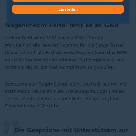
Einstellen
Wagenknecht-Partei fehlt es an Geld
Zudem fehlt dem BSW massiv Geld für den
Wahlkampf, die Neuwahl kommt für die junge Partei
finanziell zu früh. Erst ab Ende Februar kann das BSW
mit Geldern aus der staatlichen Parteienfinanzierung
rechnen, da ist der Wahlkampf bereits gelaufen.
Schatzmeister Ralph Suikat plant deshalb nur mit vier
„
statt sechs Millionen Euro Wahlkampfbudget und ist
auf der Suche nach frischem Geld. Suikat sagt im
Gespräch mit ZDFheute:
Die Gespräche mit Unterstützern zur