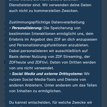
Dienstleister sind. Wir verwenden deine Daten
Sahra Wagenknecht, BSW
auch nicht zu kommerziellen Zwecken.
Zustimmungspflichtige Datenverarbeitung
Doch was, wenn mit Trumps Wiedereinzug ins Weiße
• Personalisierung:
Die Speicherung von
Haus am 20. Januar tatsächlich zügig Verhandlungen
bestimmten Interaktionen ermöglicht uns, dein
zwischen der Ukraine und Russland beginnen würden?
Erlebnis im Angebot des ZDF an dich anzupassen
Dann verlöre das BSW kurz vor der
Bundestagswahl
und Personalisierungsfunktionen anzubieten.
sein Megathema.
Dabei personalisieren wir ausschließlich auf
Basis deiner Nutzung von ZDF Streaming, der
BSW-Wahlkampf auf dem Drahtseil
ZDFheute und ZDFtivi. Daten von Dritten werden
von uns nicht verwendet.
Sowieso droht der Wahlkampf zum Balanceakt für
• Social Media und externe Drittsysteme:
Wir
Wagenknecht zu werden: Denn wie passt es
nutzen Social-Media-Tools und Dienste von
zusammen, dass sie auf Marktplätzen, in Talkshows
anderen Anbietern. Unter anderem um das Teilen
und auf Social Media weiter
Friedrich Merz
(CDU) und
von Inhalten zu ermöglichen.
Scholz beschimpft, mit deren CDU und SPD sie sich in
den Ländern gerade anschickt, zu regieren?
Du kannst entscheiden, für welche Zwecke wir