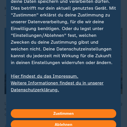
deine Daten speichern und verarbeiten dürfen.
Dies betrifft nur dein aktuell genutztes Gerät. Mit
Hier die Attacke, da die Erwartung, konstruktiv zu sein
"Zustimmen" erklärst du deine Zustimmung zu
- das dürfte kommunikativ herausfordernd werden.
unserer Datenverarbeitung, für die wir deine
Einwilligung benötigen. Oder du legst unter
"Einstellungen/Ablehnen" fest, welchen
Zwecken du deine Zustimmung gibst und
welchen nicht. Deine Datenschutzeinstellungen
kannst du jederzeit mit Wirkung für die Zukunft
in deinen Einstellungen widerrufen oder ändern.
Hier findest du das Impressum.
Weitere Informationen findest du in unserer
Datenschutzerklärung.
Linken-Politikerin Sahra Wagenknecht denkt über die Gründung
einer eigenen Partei nach. Könnten ihre Pläne den Höhenflug
Zustimmen
der AfD stoppen?
Ablehnen
22.07.2023 | 13:25 min