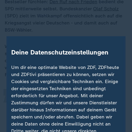
Bestseller fürchten:
Den Ruf nach Frieden
bedient die
SPD mittlerweile selbst. Bundeskanzler
Olaf Scholz
(SPD) zielt im Wahlkampf offensichtlich auch auf die
Kriegsangst vieler Deutschen - und damit auch auf
BSW-Wähler.
Wagenknecht spielt das herunter. Scholz habe
Deine Datenschutzeinstellungen
schließlich mit seiner Kiew-Reise gerade erst wieder
„
dokumentiert, dass ihm weitere Waffenlieferungen
Um dir eine optimale Website von ZDF, ZDFheute
wichtiger seien als ein schneller Waffenstillstand und
und ZDFtivi präsentieren zu können, setzen wir
Friedensverhandlungen.
Cookies und vergleichbare Techniken ein. Einige
der eingesetzten Techniken sind unbedingt
erforderlich für unser Angebot. Mit deiner
Deshalb geht die Geschichte vom
Zustimmung dürfen wir und unsere Dienstleister
Friedenskanzler auch einfach nicht
darüber hinaus Informationen auf deinem Gerät
auf, weil sie nicht der Realität
speichern und/oder abrufen. Dabei geben wir
entspricht und das sehen die Leute
deine Daten ohne deine Einwilligung nicht an
auch.
Dritte weiter, die nicht unsere direkten