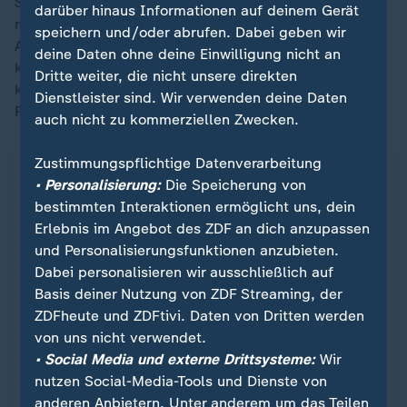
Samstag nach 18:00 Uhr Ortszeit unmittelbar
darüber hinaus Informationen auf deinem Gerät
nordwestlich des Weißen Hauses, wo die Pennsylvania
speichern und/oder abrufen. Dabei geben wir
Avenue auf die 17. Straße trifft. An der Nordseite
deine Daten ohne deine Einwilligung nicht an
können Passanten dem Weißen Haus sehr nahe
Dritte weiter, die nicht unsere direkten
kommen - durch einen Gitterzaun ist die
Dienstleister sind. Wir verwenden deine Daten
Regierungszentrale dort gut zu sehen.
auch nicht zu kommerziellen Zwecken.
Zustimmungspflichtige Datenverarbeitung
Post von Kash Patel auf X
• Personalisierung:
Die Speicherung von
bestimmten Interaktionen ermöglicht uns, dein
Erlebnis im Angebot des ZDF an dich anzupassen
Ein Klick für den Datenschutz
und Personalisierungsfunktionen anzubieten.
Dabei personalisieren wir ausschließlich auf
Erst wenn Sie hier klicken, werden Bilder und
Basis deiner Nutzung von ZDF Streaming, der
andere Daten von X nachgeladen. Ihre IP-
ZDFheute und ZDFtivi. Daten von Dritten werden
Adresse wird dabei an externe Server von X
von uns nicht verwendet.
übertragen. Über den Datenschutz dieses
• Social Media und externe Drittsysteme:
Wir
Social Media-Anbieters können Sie sich auf
nutzen Social-Media-Tools und Dienste von
der Seite von X informieren. Um Ihre künftigen
anderen Anbietern. Unter anderem um das Teilen