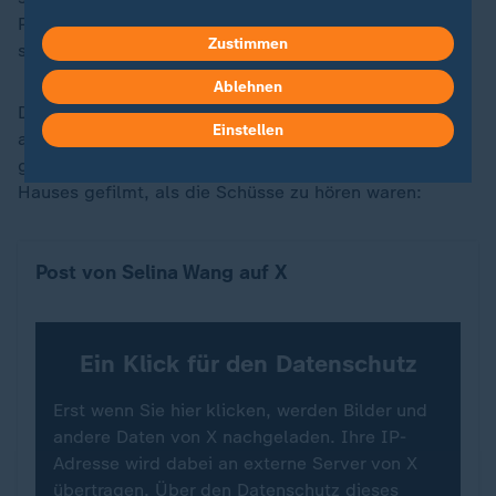
Pressekonferenzsaal des Weißen Hauses Schutz zu
Zustimmen
suchen.
Ablehnen
Die ABC-News-Korrespondentin Selina Wang schrieb
Einstellen
auf X: "Es klang wie Dutzende Schüsse." Sie habe
gerade ein Video auf dem Nordrasen des Weißen
Hauses gefilmt, als die Schüsse zu hören waren:
Post von Selina Wang auf X
Ein Klick für den Datenschutz
Erst wenn Sie hier klicken, werden Bilder und
andere Daten von X nachgeladen. Ihre IP-
Adresse wird dabei an externe Server von X
übertragen. Über den Datenschutz dieses