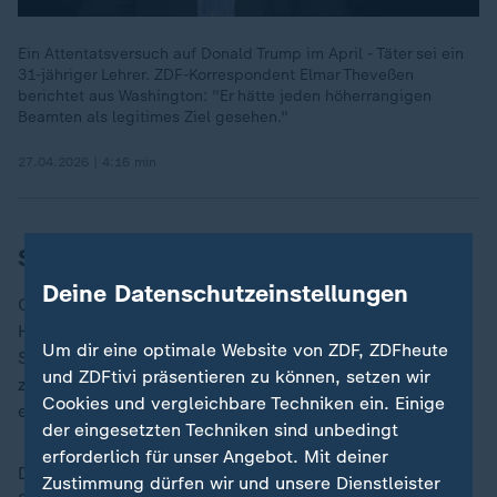
Ein Attentatsversuch auf Donald Trump im April - Täter sei ein
31-jähriger Lehrer. ZDF-Korrespondent Elmar Theveßen
berichtet aus Washington: "Er hätte jeden höherrangigen
Beamten als legitimes Ziel gesehen."
27.04.2026 | 4:16 min
Secret Service leitet Untersuchung ein
Deine Datenschutzeinstellungen
Ob der mutmaßliche Angreifer vorhatte, zum Weißen
Haus vorzudringen, blieb unklar. Zu dem Motiv für die
Um dir eine optimale Website von ZDF, ZDFheute
Schüsse mitten in der Innenstadt von Washington war
und ZDFtivi präsentieren zu können, setzen wir
zunächst nichts bekannt. Der Secret Service leitete
Cookies und vergleichbare Techniken ein. Einige
eine Untersuchung ein.
der eingesetzten Techniken sind unbedingt
erforderlich für unser Angebot. Mit deiner
Der Vorfall ereignete sich den Angaben zufolge am
Zustimmung dürfen wir und unsere Dienstleister