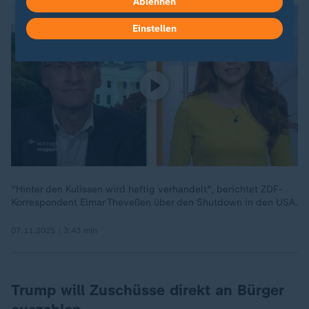
Ablehnen
Einstellen
"Hinter den Kulissen wird heftig verhandelt", berichtet ZDF-
Korrespondent Elmar Theveßen über den Shutdown in den USA.
07.11.2025 | 3:43 min
Trump will Zuschüsse direkt an Bürger