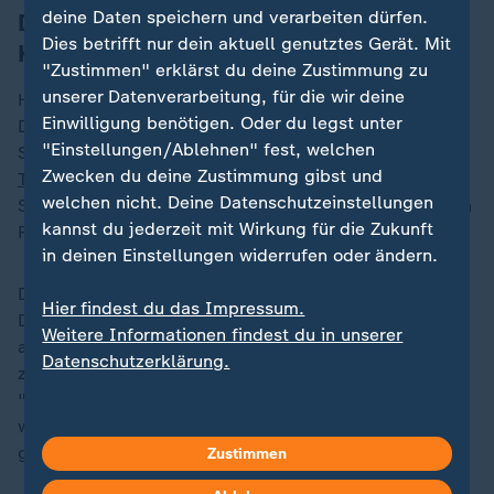
deine Daten speichern und verarbeiten dürfen.
Debatte über auslaufende
Dies betrifft nur dein aktuell genutztes Gerät. Mit
Krankenversicherungszuschüsse
"Zustimmen" erklärst du deine Zustimmung zu
unserer Datenverarbeitung, für die wir deine
Hauptstreitpunkt bleibt die Gesundheitsversorgung.
Einwilligung benötigen. Oder du legst unter
Der demokratische Mehrheitsführer im Senat, Chuck
"Einstellungen/Ablehnen" fest, welchen
Schumer, warf der Regierung von Präsident
Donald
Zwecken du deine Zustimmung gibst und
Trump
vor, Mittel für das Lebensmittelhilfeprogramm
welchen nicht. Deine Datenschutzeinstellungen
SNAP zurückzuhalten und aus politischen Gründen den
kannst du jederzeit mit Wirkung für die Zukunft
Flugverkehr an bestimmten Flughäfen zu drosseln.
in deinen Einstellungen widerrufen oder ändern.
Die Republikaner hätten am Freitag den Vorschlag der
Hier findest du das Impressum.
Demokraten für eine einjährige Verlängerung
Weitere Informationen findest du in unserer
auslaufender Krankenversicherungszuschüsse
Datenschutzerklärung.
zurückgewiesen. Diese Zuschüsse im Rahmen der als
"Obamacare" bekannten Gesundheitsreform ACA
werden von 24 Millionen Menschen in Anspruch
genommen.
Zustimmen