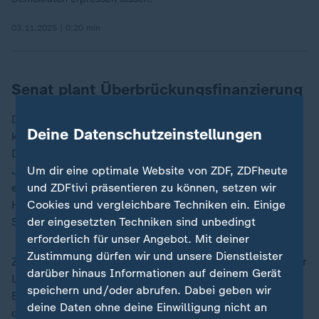
03.11.2025 | 0:20 min
Senat plant Überbrückungsfinanzierung
Den Plänen zufolge sollen die Senatoren eine
Deine Datenschutzeinstellungen
kurzfristige Überbrückungsfinanzierung beschließen.
Diese würde den Betrieb der Regierung bis Ende
Januar sichern und den Gesetzgebern mehr Zeit für
Um dir eine optimale Website von ZDF, ZDFheute
eine Einigung über die verbleibenden neun
und ZDFtivi präsentieren zu können, setzen wir
Haushaltsgesetze geben, sagte der republikanische
Cookies und vergleichbare Techniken ein. Einige
Senator John Hoeven.
der eingesetzten Techniken sind unbedingt
erforderlich für unser Angebot. Mit deiner
Zustimmung dürfen wir und unsere Dienstleister
Zudem sollen drei Gesetzespakete die Finanzierung für
darüber hinaus Informationen auf deinem Gerät
Landwirtschaft, Ernährungsprogramme, militärische
speichern und/oder abrufen. Dabei geben wir
Bauprojekte, Veteranenprogramme und den Betrieb
deine Daten ohne deine Einwilligung nicht an
des Kongresses bis zum 30. September 2026 sichern.