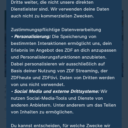
Dritte weiter, die nicht unsere direkten
Dienstleister sind. Wir verwenden deine Daten
auch nicht zu kommerziellen Zwecken.
Zustimmungspflichtige Datenverarbeitung
• Personalisierung:
Die Speicherung von
bestimmten Interaktionen ermöglicht uns, dein
Erlebnis im Angebot des ZDF an dich anzupassen
und Personalisierungsfunktionen anzubieten.
Dabei personalisieren wir ausschließlich auf
Basis deiner Nutzung von ZDF Streaming, der
ZDFheute und ZDFtivi. Daten von Dritten werden
von uns nicht verwendet.
Zwei Bundesrichter haben entschieden, die Lebensmittelhilfe
• Social Media und externe Drittsysteme:
Wir
für Millionen Menschen in den USA nicht auszusetzen. Das
hätte wegen der anhaltenden Haushaltssperre gedroht.
nutzen Social-Media-Tools und Dienste von
anderen Anbietern. Unter anderem um das Teilen
01.11.2025 | 0:19 min
von Inhalten zu ermöglichen.
Du kannst entscheiden, für welche Zwecke wir