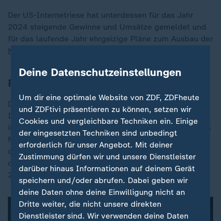
Der US-Internetriese hat unterdessen für das Jahr
2024 steigende Gewinne und Umsätze gemeldet und
für das laufende Jahr ehrgeizige Pläne zum Ausbau der
Künstlichen Intelligenz
(KI) angekündigt.
Deine Datenschutzeinstellungen
Personalisierte Werbung
Um dir eine optimale Website von ZDF, ZDFheute
Der Mutterkonzern der Internetdienste Facebook,
und ZDFtivi präsentieren zu können, setzen wir
Instagram und
Whatsapp
konnte seinen Nettogewinn
Cookies und vergleichbare Techniken ein. Einige
im gesamten Jahr 2024 um 59 Prozent auf rund 62,36
der eingesetzten Techniken sind unbedingt
Milliarden Dollar (59,82 Millarden Euro) steigern, wie
erforderlich für unser Angebot. Mit deiner
das Unternehmen mitteilte. Im vierten Quartal legte
Zustimmung dürfen wir und unsere Dienstleister
der Gewinn im Jahresvergleich um 49 Prozent auf
darüber hinaus Informationen auf deinem Gerät
20,84 Millarden Dollar (19,99 Milliarden Euro) zu.
speichern und/oder abrufen. Dabei geben wir
deine Daten ohne deine Einwilligung nicht an
Dritte weiter, die nicht unsere direkten
Dienstleister sind. Wir verwenden deine Daten