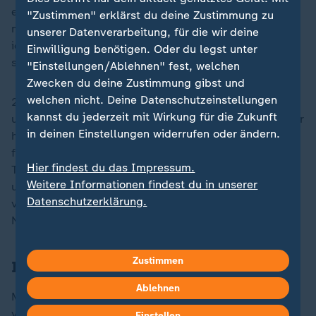
ein hochintelligenter und personalisierter KI-Assistent
"Zustimmen" erklärst du deine Zustimmung zu
mehr als eine Milliarde Menschen erreichen wird, und
unserer Datenverarbeitung, für die wir deine
ich erwarte, dass Meta AI dieser führende Assistent
Einwilligung benötigen. Oder du legst unter
sein wird", erklärte Meta-Chef Marc Zuckerberg.
"Einstellungen/Ablehnen" fest, welchen
Zwecken du deine Zustimmung gibst und
welchen nicht. Deine Datenschutzeinstellungen
2025 werde ein "großes Jahr für die Neudefinition
kannst du jederzeit mit Wirkung für die Zukunft
unserer Beziehungen zu Regierungen", fuhr er fort. "Wir
in deinen Einstellungen widerrufen oder ändern.
haben jetzt eine US-Regierung, die stolz auf unsere
führenden Unternehmen ist, die der amerikanischen
Hier findest du das Impressum.
Technologie Priorität einräumt und die unsere Werte
Weitere Informationen findest du in unserer
und Interessen im Ausland verteidigen wird." Täglich
Datenschutzerklärung.
verwenden laut Konzernangaben 3,35 Milliarden
Nutzer mindestens eine Meta-App.
Zustimmen
Im Visier der Datenschützer
Ablehnen
Meta steht seit Jahren im Visier von Datenschützern in
verschiedenen Ländern. In der Europäischen Union
Einstellen