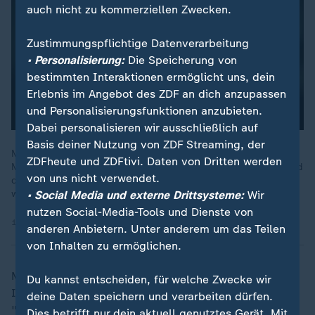
auch nicht zu kommerziellen Zwecken.
Zustimmungspflichtige Datenverarbeitung
• Personalisierung:
Die Speicherung von
bestimmten Interaktionen ermöglicht uns, dein
Erlebnis im Angebot des ZDF an dich anzupassen
und Personalisierungsfunktionen anzubieten.
Dabei personalisieren wir ausschließlich auf
Basis deiner Nutzung von ZDF Streaming, der
Mark Zuckerberg wird mit Facebook zu einem der reichsten
ZDFheute und ZDFtivi. Daten von Dritten werden
Männer der Welt. Doch die Kritik an dem sozialen Netzwerk und
von uns nicht verwendet.
dem von ihm angerichteten gesellschaftlichen Schaden
wächst.
• Social Media und externe Drittsysteme:
Wir
nutzen Social-Media-Tools und Dienste von
15.11.2023 | 44:43 min
anderen Anbietern. Unter anderem um das Teilen
von Inhalten zu ermöglichen.
Meta kündigte für das laufende Jahr 2025 massive
Du kannst entscheiden, für welche Zwecke wir
Investitionen in die Infrastruktur für KI-Initiativen an.
deine Daten speichern und verarbeiten dürfen.
"Im Bereich der
KI
erwarte ich, dass in diesem Jahr
Dies betrifft nur dein aktuell genutztes Gerät. Mit