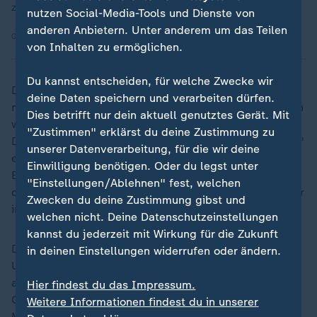
zusammenzubrechen.
nutzen Social-Media-Tools und Dienste von
anderen Anbietern. Unter anderem um das Teilen
09.05.2026 | 1:52 min
von Inhalten zu ermöglichen.
Du kannst entscheiden, für welche Zwecke wir
Diese Informationen, die als Vorwand für eine
deine Daten speichern und verarbeiten dürfen.
militärische Aktion der USA dienen könnten, zeigten, in
Dies betrifft nur dein aktuell genutztes Gerät. Mit
welchem Maße die Regierung von US-Präsident
"Zustimmen" erklärst du deine Zustimmung zu
Donald Trump Kuba als Bedrohung sehe, zitiert "Axios"
unserer Datenverarbeitung, für die wir deine
einen hochrangigen US-Beamten. Neben den
Einwilligung benötigen. Oder du legst unter
Entwicklungen bei Drohnen begründete er das
"Einstellungen/Ablehnen" fest, welchen
demnach auch mit der Präsenz iranischer Militärberater
Zwecken du deine Zustimmung gibst und
in Havanna.
welchen nicht. Deine Datenschutzeinstellungen
kannst du jederzeit mit Wirkung für die Zukunft
Das Nachrichtenportal berichtet allerdings auch, dass
in deinen Einstellungen widerrufen oder ändern.
US-Beamte nicht davon ausgehen würden, dass Kuba
aktiv plane, US-Interessen anzugreifen. US-
Hier findest du das Impressum.
Geheimdienstinformationen deuteten darauf hin, dass
Weitere Informationen findest du in unserer
Militärvertreter Kubas Pläne für den Einsatz von