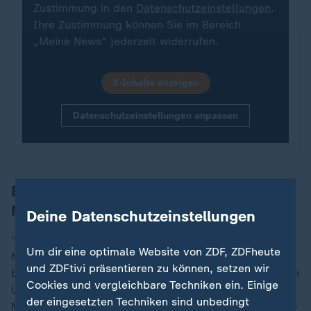
Zustimmung in den
Datenschutzeinstellungen
.
Ihre Zustimmung können Sie im Bereich
„Meine News“ jederzeit widerrufen.
X-Inhalte anzeigen
Datenschutzeinstellungen anpassen
Bericht: Kuba hat mehr als 300
Militärdrohnen erworben
Deine Datenschutzeinstellungen
"Axios" berichtet, Kuba habe mehr als 300
Um dir eine optimale Website von ZDF, ZDFheute
Militärdrohnen erworben und vor kurzem damit
und ZDFtivi präsentieren zu können, setzen wir
begonnen, Pläne zu erörtern, diese für Angriffe auf den
Cookies und vergleichbare Techniken ein. Einige
US-Stützpunkt Guantánamo Bay auf Kuba, auf US-
der eingesetzten Techniken sind unbedingt
Militärschiffe und möglicherweise auf Key West im US-