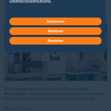
Datenschutzerklärung.
Drohnen erörterten, für den Fall, dass es zu
Feindseligkeiten komme.
Zustimmen
Ablehnen
Einstellen
Die US-Sanktionen treffen Kuba hart: Stromausfälle,
Benzinmangel, auch Lebensmittel und Trinkwasser sind knapp.
Und dennoch bleibt eine erstaunliche Widerstandskraft.
08.05.2026 | 4:34 min