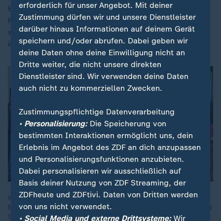
erforderlich für unser Angebot. Mit deiner
Bundesstaat Florida zu nutzen, das nur rund 170
Zustimmung dürfen wir und unsere Dienstleister
Kilometer von Havanna entfernt liegt. Das US-Medium
darüber hinaus Informationen auf deinem Gerät
stützt sich dabei auf Geheimdienstinformationen, die
speichern und/oder abrufen. Dabei geben wir
ihm vorliegen.
deine Daten ohne deine Einwilligung nicht an
Dritte weiter, die nicht unsere direkten
Dienstleister sind. Wir verwenden deine Daten
auch nicht zu kommerziellen Zwecken.
Zustimmungspflichtige Datenverarbeitung
• Personalisierung:
Die Speicherung von
bestimmten Interaktionen ermöglicht uns, dein
Erlebnis im Angebot des ZDF an dich anzupassen
und Personalisierungsfunktionen anzubieten.
Dabei personalisieren wir ausschließlich auf
Basis deiner Nutzung von ZDF Streaming, der
ZDFheute und ZDFtivi. Daten von Dritten werden
Wegen einer US-Blockade erhält das verarmte Land seit
von uns nicht verwendet.
Monaten keine Öllieferungen. Es gibt kaum noch Treibstoff und
Strom. Nun droht auch die Tourismusindustrie
• Social Media und externe Drittsysteme:
Wir