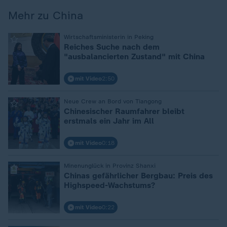
Mehr zu China
:
Wirtschaftsministerin in Peking
Reiches Suche nach dem
"ausbalancierten Zustand" mit China
mit Video
2:50
:
Neue Crew an Bord von Tiangong
Chinesischer Raumfahrer bleibt
erstmals ein Jahr im All
mit Video
0:18
:
Minenunglück in Provinz Shanxi
Chinas gefährlicher Bergbau: Preis des
Highspeed-Wachstums?
mit Video
0:22