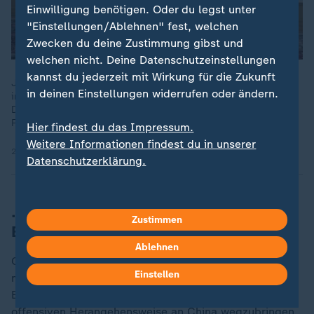
Einwilligung benötigen. Oder du legst unter
"Einstellungen/Ablehnen" fest, welchen
Zwecken du deine Zustimmung gibst und
welchen nicht. Deine Datenschutzeinstellungen
kannst du jederzeit mit Wirkung für die Zukunft
Jüngst war Wirtschaftsministerin Katherina Reiche zu Besuch
in deinen Einstellungen widerrufen oder ändern.
in China und warb für mehr chinesische Investitionen in
Deutschland. Begleitet wurde sie von fast 40 deutschen
Firmenbossen.
Hier findest du das Impressum.
Weitere Informationen findest du in unserer
27.05.2026 | 2:50 min
Datenschutzerklärung.
... die chinesische Perspektive auf die
Zustimmen
Beziehungen
Ablehnen
China habe lange versucht, "wie man in Peking
Einstellen
manchmal sagt, den Trump zu zähmen", so der
Experte, "im Grunde ihn also von dieser aggressiven,
offensiven Herangehensweise an China wegzubringen