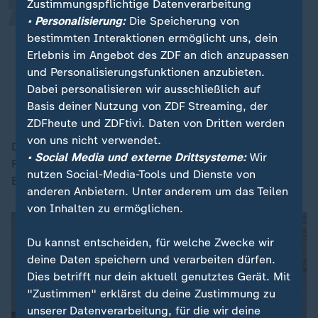
Zustimmungspflichtige Datenverarbeitung
Bisher war klar, dass die Amerikaner
• Personalisierung:
Die Speicherung von
dort Oberwasser haben im Pazifik,
bestimmten Interaktionen ermöglicht uns, dein
aber das wird jetzt immer stärker
Erlebnis im Angebot des ZDF an dich anzupassen
und Personalisierungsfunktionen anzubieten.
infrage gestellt.
Dabei personalisieren wir ausschließlich auf
Sebastian Heilmann, China-Experte von der Universität Trier
Basis deiner Nutzung von ZDF Streaming, der
ZDFheute und ZDFtivi. Daten von Dritten werden
von uns nicht verwendet.
Die USA seien aber weiterhin "sehr präsent" in der
• Social Media und externe Drittsysteme:
Wir
Region und stünden China mit ihren militärischen
nutzen Social-Media-Tools und Dienste von
Basen, etwa auf den Philippinen, faktisch im Weg.
anderen Anbietern. Unter anderem um das Teilen
von Inhalten zu ermöglichen.
Du kannst entscheiden, für welche Zwecke wir
deine Daten speichern und verarbeiten dürfen.
Dies betrifft nur dein aktuell genutztes Gerät. Mit
"Zustimmen" erklärst du deine Zustimmung zu
unserer Datenverarbeitung, für die wir deine