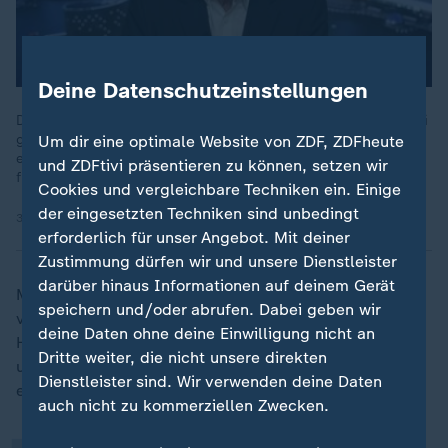
Deine Datenschutzeinstellungen
Die Abhängigkeit der bisherigen Verbündeten von den USA sei
groß, sagt Südostasien-Korrespondent Johannes Hano. Dies
Um dir eine optimale Website von ZDF, ZDFheute
erschwere den politischen Umgang mit der Großmacht - auch
und ZDFtivi präsentieren zu können, setzen wir
für Deutschland.
Cookies und vergleichbare Techniken ein. Einige
der eingesetzten Techniken sind unbedingt
30.05.2026 | 12:14 min
erforderlich für unser Angebot. Mit deiner
Zustimmung dürfen wir und unsere Dienstleister
darüber hinaus Informationen auf deinem Gerät
Militärisch spürten die USA eine wachsende Rivalität
speichern und/oder abrufen. Dabei geben wir
vor allem im Indopazifik, also der Nahregion Chinas.
„
deine Daten ohne deine Einwilligung nicht an
Hier baue der Rivale seine Kapazitäten drastisch aus
Dritte weiter, die nicht unsere direkten
und sei bemüht, die maritime Überlegenheit zu
Dienstleister sind. Wir verwenden deine Daten
erlangen.
auch nicht zu kommerziellen Zwecken.