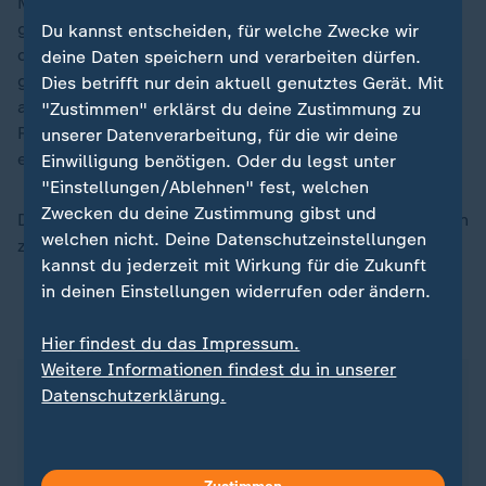
Menschen bewohnte Metropole verfügt über die
größte Dichte an weißen Marmorgebäuden weltweit,
Du kannst entscheiden, für welche Zwecke wir
die meisten öffentlichen Springbrunnen oder das
deine Daten speichern und verarbeiten dürfen.
größte sternförmige Gebäude. Ferner über das größte
Dies betrifft nur dein aktuell genutztes Gerät. Mit
architektonische Abbild eines Pferdes und das größte
"Zustimmen" erklärst du deine Zustimmung zu
Riesenrad in geschlossener Bauart, angeblich
unserer Datenverarbeitung, für die wir deine
ebenfalls aus weißem Marmor.
Einwilligung benötigen. Oder du legst unter
"Einstellungen/Ablehnen" fest, welchen
Zwecken du deine Zustimmung gibst und
Doch kaum ein Mensch ist auf den Straßen und Plätzen
welchen nicht. Deine Datenschutzeinstellungen
zu sehen.
kannst du jederzeit mit Wirkung für die Zukunft
in deinen Einstellungen widerrufen oder ändern.
Doku von ZDFinfo
Hier findest du das Impressum.
Weitere Informationen findest du in unserer
Sehen Sie die Doku "
Inside Turkmenistan - Gas
Datenschutzerklärung.
und Größenwahn
" am 3. Juni um 18 Uhr bei
ZDFinfo oder streamen Sie sie jederzeit bei Web
und App.