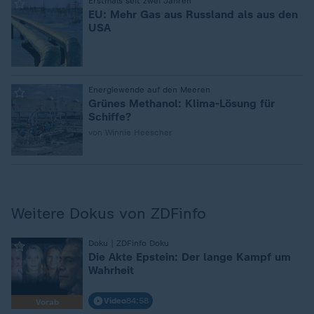
:
Erstmals seit zwei Jahren
EU: Mehr Gas aus Russland als aus den
USA
:
Energiewende auf den Meeren
Grünes Methanol: Klima-Lösung für
Schiffe?
von Winnie Heescher
Weitere Dokus von ZDFinfo
:
Doku | ZDFinfo Doku
Die Akte Epstein: Der lange Kampf um
Wahrheit
Video
84:58
Vorab