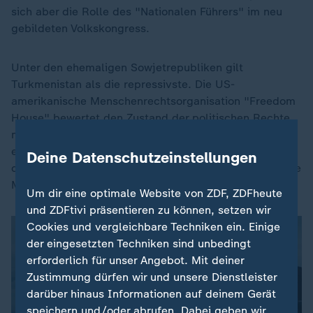
sich aber die Rolle des "Nationalen Führers" im neu
gebildeten Volkskongress.
Unter den ehemaligen Sowjetrepubliken gilt
Turkmenistan als die repressivste. Die US-
amerikanische Menschenrechtsorganisation "Freedom
House" bewertet den Zustand der politischen Rechte
mit null von 40 möglichen Punkten. Der Wunsch nach
einer alternativen Energieversorgung droht im
Deine Datenschutzeinstellungen
demokratischen Westen den Blick für die katastrophale
Menschenrechtssituation jedoch zu trüben.
Um dir eine optimale Website von ZDF, ZDFheute
und ZDFtivi präsentieren zu können, setzen wir
Cookies und vergleichbare Techniken ein. Einige
der eingesetzten Techniken sind unbedingt
erforderlich für unser Angebot. Mit deiner
Zustimmung dürfen wir und unsere Dienstleister
darüber hinaus Informationen auf deinem Gerät
speichern und/oder abrufen. Dabei geben wir