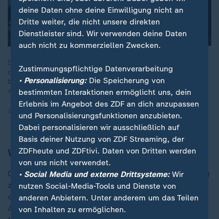
deine Daten ohne deine Einwilligung nicht an
Dritte weiter, die nicht unsere direkten
Dienstleister sind. Wir verwenden deine Daten
auch nicht zu kommerziellen Zwecken.
In Nordkorea droht Menschen der Tod, wenn sie zum Beispiel
Zustimmungspflichtige Datenverarbeitung
den korpulenten Machthaber Kim Jong Un als "fett"
• Personalisierung:
Die Speicherung von
bezeichnen. Über den Alltag in diesem rätselhaften Land ist
wenig bekannt.
bestimmten Interaktionen ermöglicht uns, dein
Erlebnis im Angebot des ZDF an dich anzupassen
22.07.2021 | 44:56 min
und Personalisierungsfunktionen anzubieten.
Dabei personalisieren wir ausschließlich auf
Basis deiner Nutzung von ZDF Streaming, der
Weltrekorde in weißem Marmor
ZDFheute und ZDFtivi. Daten von Dritten werden
von uns nicht verwendet.
Die Hauptstadt Aschgabat steht für den kuriosen Hang
• Social Media und externe Drittsysteme:
Wir
zu Superlativen, den die Diktatoren Turkmenistans seit
nutzen Social-Media-Tools und Dienste von
der Unabhängigkeit an den Tag legen. Die nach
anderen Anbietern. Unter anderem um das Teilen
Angaben turkmenischer Behörden von 900.000
von Inhalten zu ermöglichen.