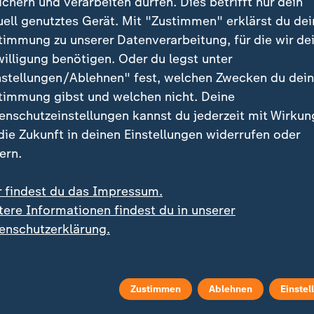
ichern und verarbeiten dürfen. Dies betrifft nur dein
nd Kampfflugzeuge in die Karibik entsandt.
uell genutztes Gerät. Mit "Zustimmen" erklärst du dei
timmung zu unserer Datenverarbeitung, für die wir de
willigung benötigen. Oder du legst unter
nstellungen/Ablehnen" fest, welchen Zwecken du dei
timmung gibst und welchen nicht. Deine
enschutzeinstellungen kannst du jederzeit mit Wirkun
 die Zukunft in deinen Einstellungen widerrufen oder
ern.
r findest du das Impressum.
tere Informationen findest du in unserer
enschutzerklärung.
Zustimmen
Ablehnen
Einstel