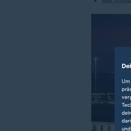
Was Trumps 
De
Um 
prä
ver
Tec
dei
dar
und