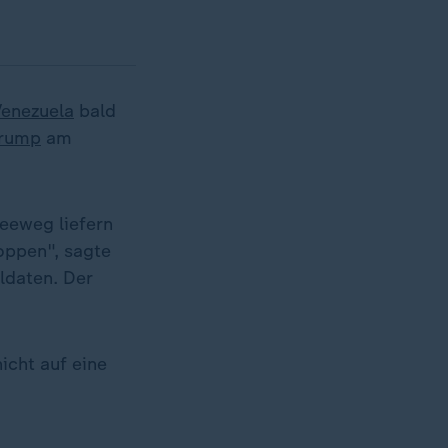
Venezuela
bald
Trump
am
Seeweg liefern
toppen", sagte
ldaten. Der
icht auf eine