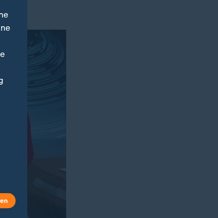
ne
ine
ne
g
len