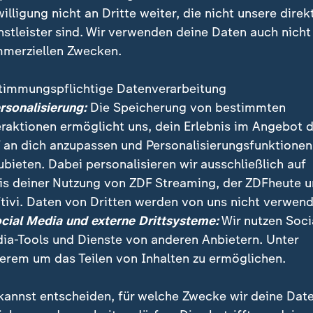
willigung nicht an Dritte weiter, die nicht unsere direk
ng der US-Luftfahrbehörde haben mehrere Airlines ihre Fl
nstleister sind. Wir verwenden deine Daten auch nicht
hen. Hintergrund sind mögliche Gefahren im Luftraum durc
merziellen Zwecken.
timmungspflichtige Datenverarbeitung
ersonalisierung:
Die Speicherung von bestimmten
eraktionen ermöglicht uns, dein Erlebnis im Angebot 
 an dich anzupassen und Personalisierungsfunktionen
mpfung in Karibik bisher auf See
ubieten. Dabei personalisieren wir ausschließlich auf
is deiner Nutzung von ZDF Streaming, der ZDFheute 
on US-Präsident Trump wirft dem venezolanischen Pr
tivi. Daten von Dritten werden von uns nicht verwend
vor, in den illegalen Drogenhandel verwickelt zu sein
ocial Media und externe Drittsysteme:
Wir nutzen Soci
geführt haben soll. Maduro bestreitet jegliche Verb
ia-Tools und Dienste von anderen Anbietern. Unter
erem um das Teilen von Inhalten zu ermöglichen.
ierten sich die US-Streitkräfte in der Region auf Ope
kannst entscheiden, für welche Zwecke wir deine Dat
ng auf See. Die USA hatten in den vergangenen Wo