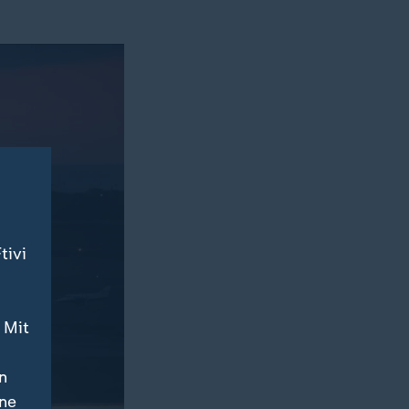
tivi
 Mit
n
ine