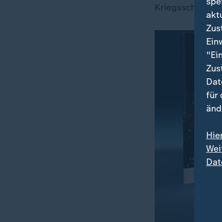
spe
Kriegsschiffe u
akt
Zus
Ein
"Ei
Zus
Dat
für
änd
Hie
Wei
Dat