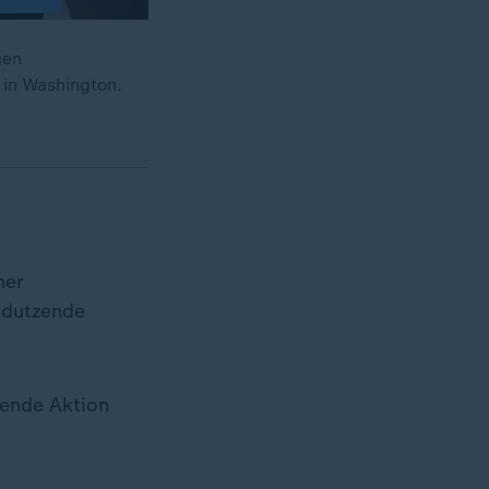
gen
 in Washington.
her
 dutzende
hende Aktion