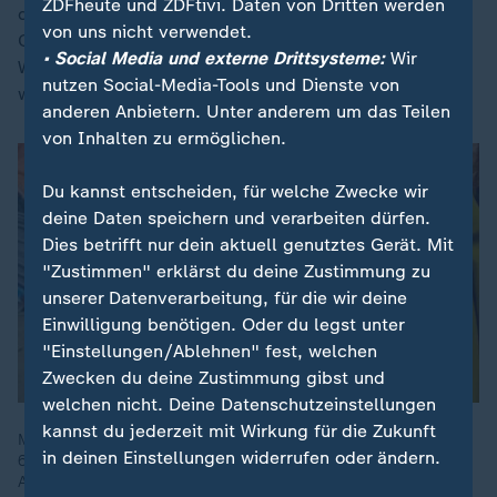
ZDFheute und ZDFtivi. Daten von Dritten werden
der Hafen von Daressalam betroffen war, konnten
von uns nicht verwendet.
Container nicht mehr abgefertigt werden. Die Folge:
• Social Media und externe Drittsysteme:
Wir
Waren - etwa aus Ruanda - konnten nicht transportiert
nutzen Social-Media-Tools und Dienste von
werden.
anderen Anbietern. Unter anderem um das Teilen
von Inhalten zu ermöglichen.
Du kannst entscheiden, für welche Zwecke wir
deine Daten speichern und verarbeiten dürfen.
Dies betrifft nur dein aktuell genutztes Gerät. Mit
"Zustimmen" erklärst du deine Zustimmung zu
unserer Datenverarbeitung, für die wir deine
Einwilligung benötigen. Oder du legst unter
"Einstellungen/Ablehnen" fest, welchen
Zwecken du deine Zustimmung gibst und
welchen nicht. Deine Datenschutzeinstellungen
kannst du jederzeit mit Wirkung für die Zukunft
Mit dem heutigen Welternährungstag möchte die UN auf die
in deinen Einstellungen widerrufen oder ändern.
673 Millionen unterernährten Menschen aufmerksam machen.
Afrikanische Länder sind besonders betroffen.