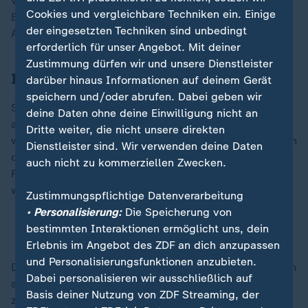
von der Regierung," sagt Magoti, "aber es gibt keine
Cookies und vergleichbare Techniken ein. Einige
Entschuldigung, keinen Trost von der Regierung, keine
der eingesetzten Techniken sind unbedingt
Anerkennung, dass wir eine Krise haben."
erforderlich für unser Angebot. Mit deiner
Zustimmung dürfen wir und unsere Dienstleister
Internet zeitweise abgeschaltet
darüber hinaus Informationen auf deinem Gerät
speichern und/oder abrufen. Dabei geben wir
Schon zu Beginn der Wahlen war das Internet
deine Daten ohne deine Einwilligung nicht an
abgeschaltet worden und wurde erst Mittwochmittag
Dritte weiter, die nicht unsere direkten
wieder freigegeben. Mobilfunkbesitzer erhielten jedoch
Dienstleister sind. Wir verwenden deine Daten
die Warnung, dass sie im Fall einer Verbreitung von
auch nicht zu kommerziellen Zwecken.
Fotos, die Panik verbreiten könnten, mit einer Anklage
wegen Hochverrat rechnen müssen.
Zustimmungspflichtige Datenverarbeitung
• Personalisierung:
Die Speicherung von
bestimmten Interaktionen ermöglicht uns, dein
Mehr zur Lage im Land vor den Wahlen
Erlebnis im Angebot des ZDF an dich anzupassen
und Personalisierungsfunktionen anzubieten.
Dass Informationen nun wieder fließen, geht wohl auch
Dabei personalisieren wir ausschließlich auf
auf Druck von ostafrikanischen Nachbarstaaten
Basis deiner Nutzung von ZDF Streaming, der
zurück. Weil von der Abschaltung des Internets auch