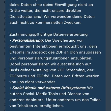
defekt
deine Daten ohne deine Einwilligung nicht an
Dritte weiter, die nicht unsere direkten
Erste Untersuchungen ergaben, dass die Verbindung
Dienstleister sind. Wir verwenden deine Daten
der Schienen bereits vor dem Unglück defekt war. Die
auch nicht zu kommerziellen Zwecken.
Räder der ersten Wagen des IRYO weisen
Einkerbungen auf, die zu der gebrochenen Stelle
Zustimmungspflichtige Datenverarbeitung
passen könnten. Beim fünften Wagen ist die
• Personalisierung:
Die Speicherung von
Verformung anders, der sechste entgleiste. Auch bei
bestimmten Interaktionen ermöglicht uns, dein
den beiden Zügen, die diese Stelle zuvor passiert
Erlebnis im Angebot des ZDF an dich anzupassen
hatten, sind solche Verformungen festgestellt worden.
und Personalisierungsfunktionen anzubieten.
Dabei personalisieren wir ausschließlich auf
Schweißnaht wird jetzt untersucht
Basis deiner Nutzung von ZDF Streaming, der
ZDFheute und ZDFtivi. Daten von Dritten werden
Wieso die Schweißnaht brechen konnte und dies nicht
von uns nicht verwendet.
vorher entdeckt wurde, beschäftigt die Kommission
• Social Media und externe Drittsysteme:
Wir
weiter. Die Schienenteile sollen in Labors untersucht
nutzen Social-Media-Tools und Dienste von
werden, die Charge der 2025 verlegten Schienenteile
anderen Anbietern. Unter anderem um das Teilen
zusätzlich komplett auf mögliche Fabrikationsfehler
von Inhalten zu ermöglichen.
geprüft werden.