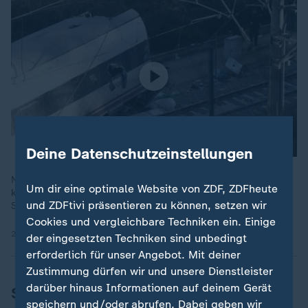
Deine Datenschutzeinstellungen
Nachdem zwei Hochgeschwindigkeitszüge in Spanien auf
Um dir eine optimale Website von ZDF, ZDFheute
kürzlich sanierter Strecke verunglückten, hat die Regierung
und ZDFtivi präsentieren zu können, setzen wir
Staatstrauer angekündigt und Aufklärung versprochen.
Cookies und vergleichbare Techniken ein. Einige
20.01.2026 | 2:19 min
der eingesetzten Techniken sind unbedingt
erforderlich für unser Angebot. Mit deiner
Zustimmung dürfen wir und unsere Dienstleister
darüber hinaus Informationen auf deinem Gerät
Schienenverbindung war schon zuvor
speichern und/oder abrufen. Dabei geben wir