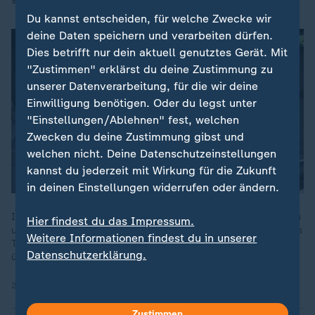
Du kannst entscheiden, für welche Zwecke wir
deine Daten speichern und verarbeiten dürfen.
Dies betrifft nur dein aktuell genutztes Gerät. Mit
"Zustimmen" erklärst du deine Zustimmung zu
unserer Datenverarbeitung, für die wir deine
Einwilligung benötigen. Oder du legst unter
"Einstellungen/Ablehnen" fest, welchen
Zwecken du deine Zustimmung gibst und
welchen nicht. Deine Datenschutzeinstellungen
kannst du jederzeit mit Wirkung für die Zukunft
in deinen Einstellungen widerrufen oder ändern.
Im Chaos des Zugunglücks in Spanien wurden eine junge Frau
Hier findest du das Impressum.
und ihr Hund voneinander getrennt. Hunderte Helfer haben das
Weitere Informationen findest du in unserer
Tier gesucht. Jetzt konnte Boro wieder seiner Familie
Datenschutzerklärung.
übergeben werden.
22.01.2026 | 1:19 min
Zustimmen