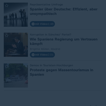
:
Repräsentative Umfrage
Spanier über Deutsche: Effizient, aber
unsympathisch
mit Video
1:48
:
Korruption in Sánchez' Partei?
Wie Spaniens Regierung um Vertrauen
kämpft
Brigitte Müller, Madrid
mit Video
2:01
:
Demos in Touristen-Hochburgen
Proteste gegen Massentourismus in
Spanien