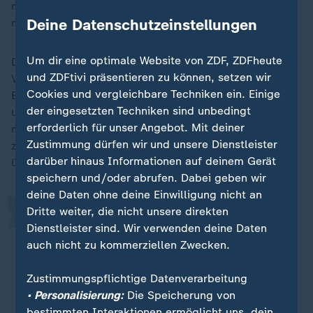
nordkoreanische Truppen nun an der Frontlinie des
Deine Datenschutzeinstellungen
russischen Angriffskriegs befinden.
Um dir eine optimale Website von ZDF, ZDFheute
Der Sprecher des nationalen Sicherheitsrats der
und ZDFtivi präsentieren zu können, setzen wir
Vereinigten Staaten, John Kirby, bestätigte diese
Cookies und vergleichbare Techniken ein. Einige
Einschätzung am Montag (Ortszeit), nachdem die
der eingesetzten Techniken sind unbedingt
ukrainische Regierung erklärt hatte, dass
„
erforderlich für unser Angebot. Mit deiner
nordkoreanische Soldaten von einer Unterstützerrolle
Zustimmung dürfen wir und unsere Dienstleister
zu direkten Kämpfen im Namen Russlands
darüber hinaus Informationen auf deinem Gerät
übergegangen seien.
speichern und/oder abrufen. Dabei geben wir
deine Daten ohne deine Einwilligung nicht an
Dritte weiter, die nicht unsere direkten
Es ist auch nicht verwunderlich,
Dienstleister sind. Wir verwenden deine Daten
dass die nordkoreanischen Soldaten
auch nicht zu kommerziellen Zwecken.
jetzt Verluste auf dem Schlachtfeld
erleiden.
Zustimmungspflichtige Datenverarbeitung
• Personalisierung:
Die Speicherung von
John Kirby, Sprecher des nationalen Sicherheitsrats der USA
bestimmten Interaktionen ermöglicht uns, dein