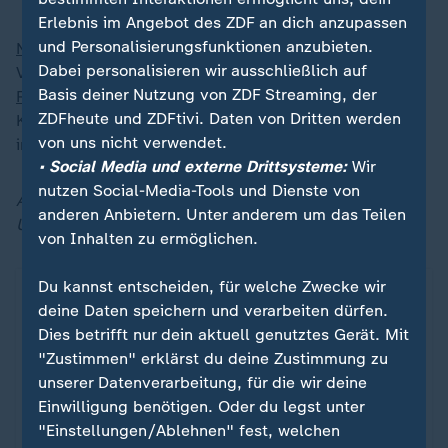
Erlebnis im Angebot des ZDF an dich anzupassen
und Personalisierungsfunktionen anzubieten.
Nordkorea
hatte nach Angaben des US-
Dabei personalisieren wir ausschließlich auf
Verteidigungsministeriums rund 10.000 Soldaten nach
Basis deiner Nutzung von ZDF Streaming, der
Russland
geschickt, um die Truppen Moskaus im
ZDFheute und ZDFtivi. Daten von Dritten werden
Kampf gegen die
Ukraine
zu unterstützen - vor allem
von uns nicht verwendet.
in die Region Kursk.
• Social Media und externe Drittsysteme:
Wir
nutzen Social-Media-Tools und Dienste von
Aktuelle Meldungen zu Russlands Angriff auf die
anderen Anbietern. Unter anderem um das Teilen
Ukraine finden Sie jederzeit in unserem Liveblog:
von Inhalten zu ermöglichen.
Du kannst entscheiden, für welche Zwecke wir
deine Daten speichern und verarbeiten dürfen.
Dies betrifft nur dein aktuell genutztes Gerät. Mit
"Zustimmen" erklärst du deine Zustimmung zu
unserer Datenverarbeitung, für die wir deine
Einwilligung benötigen. Oder du legst unter
"Einstellungen/Ablehnen" fest, welchen