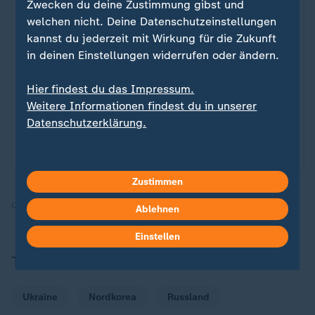
Zwecken du deine Zustimmung gibst und
welchen nicht. Deine Datenschutzeinstellungen
Liveblog
kannst du jederzeit mit Wirkung für die Zukunft
in deinen Einstellungen widerrufen oder ändern.
Russland greift die Ukraine an
Aktuelles zum Krieg in der Ukraine
:
Hier findest du das Impressum.
Seit Februar 2022 führt Russland einen
Weitere Informationen findest du in unserer
Angriffskrieg gegen die Ukraine, die Kämpfe
Datenschutzerklärung.
dauern an. Alle Entwicklungen und Ukraine-News
im Liveticker.
Zustimmen
Quelle:
AFP, AP
Ablehnen
Einstellen
Themen
Ukraine
Nordkorea
Russland