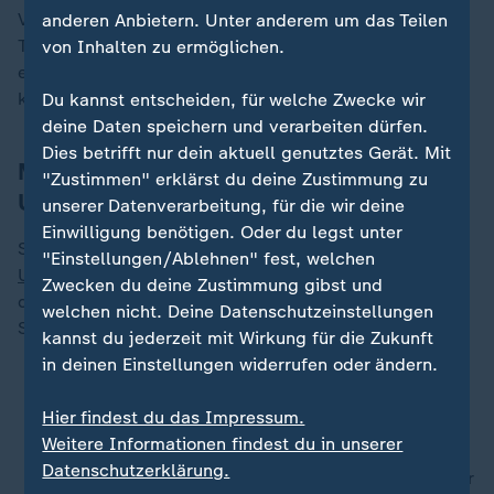
Verteidigungsministeriums an den Kriegen in
anderen Anbietern. Unter anderem um das Teilen
Tschetschenien teil. Von 2015 bis 2016 kommandierte
von Inhalten zu ermöglichen.
er die russischen Streitkräfte in Syrien. Ab 2022
kämpfte der General in der Ukraine.
Du kannst entscheiden, für welche Zwecke wir
deine Daten speichern und verarbeiten dürfen.
Dies betrifft nur dein aktuell genutztes Gerät. Mit
Mehrere Anschläge seit Beginn des
"Zustimmen" erklärst du deine Zustimmung zu
Ukraine-Kriegs
unserer Datenverarbeitung, für die wir deine
Einwilligung benötigen. Oder du legst unter
Seit Beginn des russischen Angriffkriegs gegen die
"Einstellungen/Ablehnen" fest, welchen
Ukraine
im Februar 2022 wurden bereits mehrere mit
Zwecken du deine Zustimmung gibst und
dem Militäreinsatz in Verbindung stehende Russen bei
welchen nicht. Deine Datenschutzeinstellungen
Sprengstoffanschlägen in
Russland
getötet.
kannst du jederzeit mit Wirkung für die Zukunft
in deinen Einstellungen widerrufen oder ändern.
Nach Attentat auf Kirillow:
Anschläge, die auf
Kiews Konto gehen
Hier findest du das Impressum.
Weitere Informationen findest du in unserer
Datenschutzerklärung.
Im April starb General
Jaroslaw Moskalik
bei einer