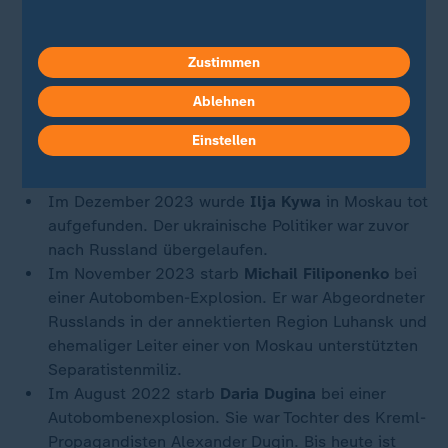
Autoexplosion in der Nähe von Moskau.
Im Dezember 2024 wurde der hochrangige
russische Armeevertreter
Igor Kirillow
in der
Zustimmen
russischen Hauptstadt bei der Explosion eines
Ablehnen
Rollers tödlich getroffen.
Im Oktober 2024 starb
Andriy Korotkyy,
der von
Einstellen
Russland eingesetzte Sicherheitschef des AKW in
Saporischschja, durch eine Autobombe.
Im Dezember 2023 wurde
Ilja Kywa
in Moskau tot
aufgefunden. Der ukrainische Politiker war zuvor
nach Russland übergelaufen.
Im November 2023 starb
Michail Filiponenko
bei
einer Autobomben-Explosion. Er war Abgeordneter
Russlands in der annektierten Region Luhansk und
ehemaliger Leiter einer von Moskau unterstützten
Separatistenmiliz.
Im August 2022 starb
Daria Dugina
bei einer
Autobombenexplosion. Sie war Tochter des Kreml-
Propagandisten Alexander Dugin. Bis heute ist