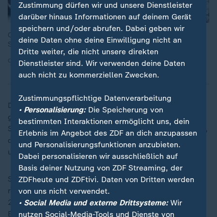
Zustimmung dürfen wir und unsere Dienstleister
darüber hinaus Informationen auf deinem Gerät
speichern und/oder abrufen. Dabei geben wir
Ort der Autobomben-Explosion in der Jasenewaja-Straße im
deine Daten ohne deine Einwilligung nicht an
Süden Moskaus, Russland.
Dritte weiter, die nicht unsere direkten
Quelle: action press
Dienstleister sind. Wir verwenden deine Daten
auch nicht zu kommerziellen Zwecken.
Zustimmungspflichtige Datenverarbeitung
Der Sprengsatz sei unter dem Fahrzeug angebracht
• Personalisierung:
Die Speicherung von
gewesen. Ort der Explosion war ein Wohnviertel im
bestimmten Interaktionen ermöglicht uns, dein
Süden der russischen Hauptstadt. Der Kreml teilte mit,
Erlebnis im Angebot des ZDF an dich anzupassen
dass Präsident
Wladimir Putin
über den Anschlag
und Personalisierungsfunktionen anzubieten.
unterrichtet worden sei.
Dabei personalisieren wir ausschließlich auf
Basis deiner Nutzung von ZDF Streaming, der
Sarwarow war an mehreren Kriegseinsätzen der
ZDFheute und ZDFtivi. Daten von Dritten werden
russischen Armee beteiligt. In den 1990er- und
von uns nicht verwendet.
2000er-Jahren nahm er laut seiner offiziellen
• Social Media und externe Drittsysteme:
Wir
Biographie auf der Website des russischen
nutzen Social-Media-Tools und Dienste von