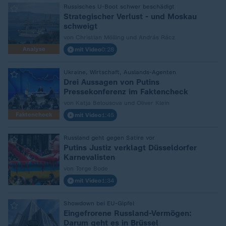
:
Russisches U-Boot schwer beschädigt
Strategischer Verlust - und Moskau
schweigt
von Christian Mölling und András Rácz
Analyse
mit Video
0:28
:
Ukraine, Wirtschaft, Auslands-Agenten
Drei Aussagen von Putins
Pressekonferenz im Faktencheck
von Katja Belousova und Oliver Klein
Faktencheck
mit Video
1:45
:
Russland geht gegen Satire vor
Putins Justiz verklagt Düsseldorfer
Karnevalisten
von Torge Bode
mit Video
1:34
:
Showdown bei EU-Gipfel
Eingefrorene Russland-Vermögen:
Darum geht es in Brüssel