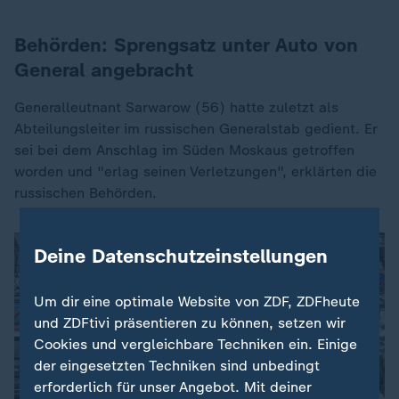
Behörden: Sprengsatz unter Auto von
General angebracht
Generalleutnant Sarwarow (56) hatte zuletzt als
Abteilungsleiter im russischen Generalstab gedient. Er
sei bei dem Anschlag im Süden Moskaus getroffen
worden und "erlag seinen Verletzungen", erklärten die
russischen Behörden.
Deine Datenschutzeinstellungen
Um dir eine optimale Website von ZDF, ZDFheute
und ZDFtivi präsentieren zu können, setzen wir
Cookies und vergleichbare Techniken ein. Einige
der eingesetzten Techniken sind unbedingt
erforderlich für unser Angebot. Mit deiner