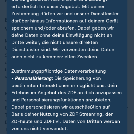
RT.
erforderlich für unser Angebot. Mit deiner
Zustimmung dürfen wir und unsere Dienstleister
Bei Meta gesperrt, bei X weiterhin
darüber hinaus Informationen auf deinem Gerät
verfügbar
speichern und/oder abrufen. Dabei geben wir
deine Daten ohne deine Einwilligung nicht an
Meta war bereits nach Russlands Überfall auf die
Dritte weiter, die nicht unsere direkten
Ukraine im Februar 2022 gegen russische
Dienstleister sind. Wir verwenden deine Daten
Staatsmedien vorgegangen und hatte unter anderem
auch nicht zu kommerziellen Zwecken.
die Verbreitung ihrer Beiträge gebremst. Russland
bleibt aus Sicht des Konzerns die größte Quelle für
Zustimmungspflichtige Datenverarbeitung
verdeckte Operationen zur Einflussnahme.
• Personalisierung:
Die Speicherung von
bestimmten Interaktionen ermöglicht uns, dein
Erlebnis im Angebot des ZDF an dich anzupassen
Bei Elon Musks
Online-Plattform X
(ehemals Twitter)
und Personalisierungsfunktionen anzubieten.
sind die Accounts von RT unterdessen außerhalb der
Dabei personalisieren wir ausschließlich auf
EU und einiger anderer Länder weiterhin verfügbar. Der
Basis deiner Nutzung von ZDF Streaming, der
Tech-Milliardär Musk
ließ nach der Übernahme des
ZDFheute und ZDFtivi. Daten von Dritten werden
Dienstes auch Markierungen entfernen, mit denen
von uns nicht verwendet.
Twitter zuvor Staatsmedien kenntlich gemacht hatte.