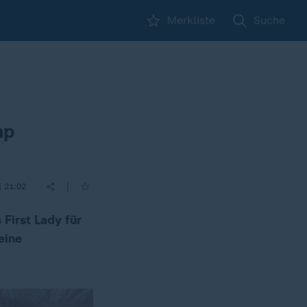
Merkliste
Suche
mp
|
| 21:02
 First Lady für
eine