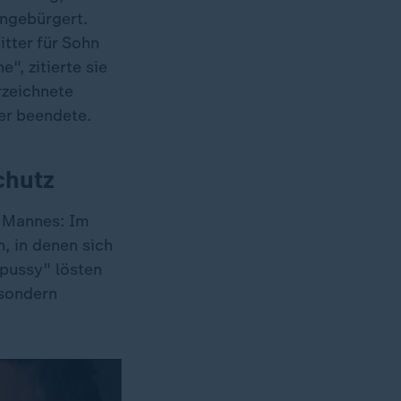
ingebürgert.
itter für Sohn
", zitierte sie
rzeichnete
er beendete.
chutz
s Mannes: Im
, in denen sich
pussy" lösten
 sondern