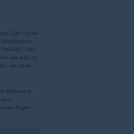
nen. Das tut sie
in Washington
 Freiheit". Und
ten als auch in
er, um ihren
res Mannes in
talen
tblauen Augen"