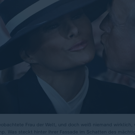
eobachtete Frau der Welt, und doch weiß niemand wirklich, we
p. Was steckt hinter ihrer Fassade im Schatten des mächt