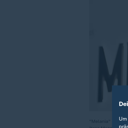
De
Um 
"Melania" heißt d
prä