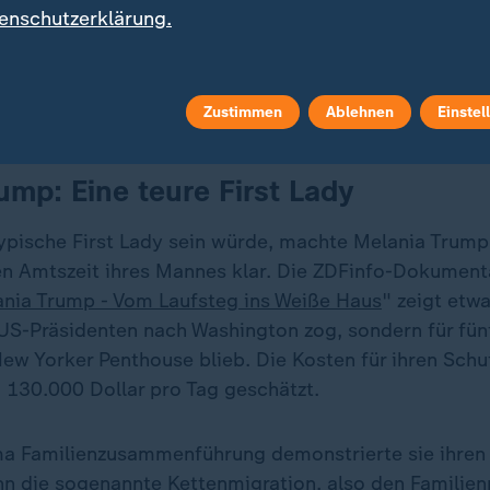
enschutzerklärung.
a Trump arbeitet seit mehr als 30 Jahren an ihrem Image. 
ein auf, wo ihr Weg hingehen soll: nach ganz oben.
Zustimmen
Ablehnen
Einstel
ump: Eine teure First Lady
typische First Lady sein würde, machte Melania Trump
en Amtszeit ihres Mannes klar. Die ZDFinfo-Dokument
nia Trump - Vom Laufsteg ins Weiße Haus
" zeigt etwa
US-Präsidenten nach Washington zog, sondern für fü
w Yorker Penthouse blieb. Die Kosten für ihren Schutz
 130.000 Dollar pro Tag geschätzt.
 Familienzusammenführung demonstrierte sie ihren 
n die sogenannte Kettenmigration, also den Familie