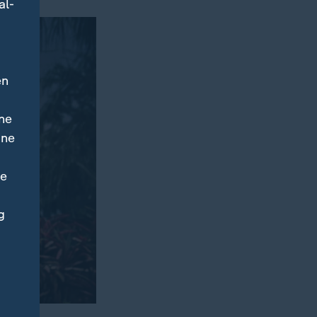
al-
en
ne
ine
ne
g