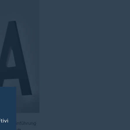
tivi
ie Amtseinführung