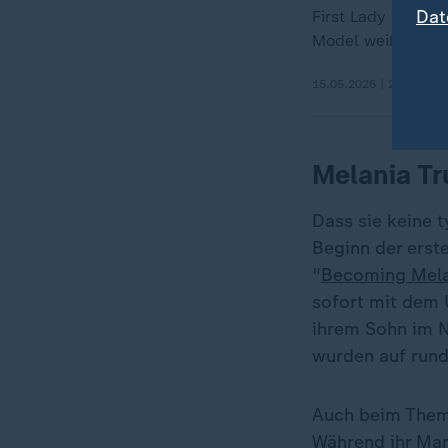
Dat
First Lady Melani
Model weiß von kl
15.05.2026 | 26:12 min
Melania Tr
Dass sie keine 
Beginn der erst
"
Becoming Mela
sofort mit dem 
ihrem Sohn im Ne
wurden auf rund
Auch beim Thema
Während ihr Man