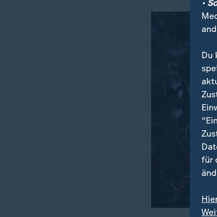
• S
Med
and
Du 
spe
akt
Zus
Ein
"Ei
Zus
Dat
für
änd
Hie
Wei