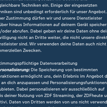
htet. Er startet in 27 Ländern in den Kinos, doch der Verkau
gleichbare Techniken ein. Einige der eingesetzten
hniken sind unbedingt erforderlich für unser Angebot.
ner Zustimmung dürfen wir und unsere Dienstleister
über hinaus Informationen auf deinem Gerät speicher
/oder abrufen. Dabei geben wir deine Daten ohne de
ite zur Selbstvermarktung
willigung nicht an Dritte weiter, die nicht unsere direk
nstleister sind. Wir verwenden deine Daten auch nicht
ite melaniatrump.com ist auch während der zweiten Am
merziellen Zwecken.
räsident eine Inszenierung der Selbstvermarktung: D
der Film angepriesen, der in Kooperation mit
Amazon
e
timmungspflichtige Datenverarbeitung
e ihres Lebens vor der zweiten Amtseinführung Trumps
ersonalisierung:
Die Speicherung von bestimmten
eraktionen ermöglicht uns, dein Erlebnis im Angebot 
önnen außerdem ein siebenstündiges Audiobook für 
 an dich anzupassen und Personalisierungsfunktionen
s von einem KI-Klon ihrer Stimme in Englisch, Spanisc
ubieten. Dabei personalisieren wir ausschließlich auf
en wird. Und es gibt auch Schmuck und Weihnachtsde
is deiner Nutzung von ZDF Streaming, der ZDFheute 
tivi. Daten von Dritten werden von uns nicht verwend