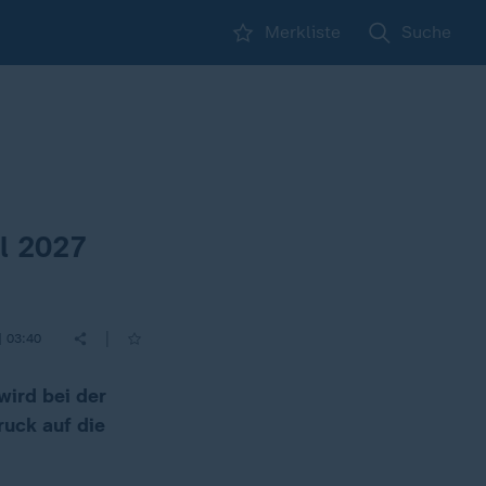
Merkliste
Suche
hl 2027
|
| 03:40
wird bei der
ruck auf die