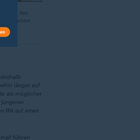
arine Le Pen
nd berichtet.
len
 deshalb
nehin längst auf
de als möglicher
 jüngeren
en RN auf einen
kampf führen