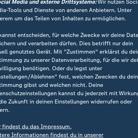
n Anhängerschaft dagegen scheint das Urteil bislang w
ocial Media und externe Drittsysteme:
Wir nutzen Soci
ia-Tools und Dienste von anderen Anbietern. Unter
erem um das Teilen von Inhalten zu ermöglichen.
kannst entscheiden, für welche Zwecke wir deine Dat
ichern und verarbeiten dürfen. Dies betrifft nur dein
uell genutztes Gerät. Mit "Zustimmen" erklärst du dei
timmung zu unserer Datenverarbeitung, für die wir de
willigung benötigen. Oder du legst unter
nstellungen/Ablehnen" fest, welchen Zwecken du dei
timmung gibst und welchen nicht. Deine
enschutzeinstellungen kannst du jederzeit mit Wirkun
 die Zukunft in deinen Einstellungen widerrufen oder
ern.
r findest du das Impressum.
tere Informationen findest du in unserer