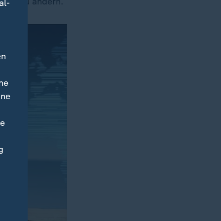
enig zu ändern.
al-
en
ne
ine
ne
g