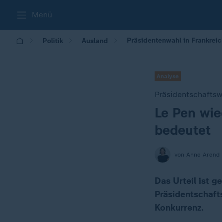
Menü
Präsidentenwahl in Frankrei
Politik
Ausland
Analyse
Präsidentschaftsw
Le Pen wie
:
bedeutet
von Anne Arend
Das Urteil ist g
Präsidentschaft
Konkurrenz.