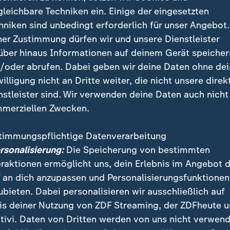
gleichbare Techniken ein. Einige der eingesetzten
hniken sind unbedingt erforderlich für unser Angebot.
g einer juristischen Entscheidung" nennt der Politikwissensc
ner Zustimmung dürfen wir und unsere Dienstleister
be zuvor eine Kampagne gegen die französische Justiz gege
über hinaus Informationen auf deinem Gerät speicher
/oder abrufen. Dabei geben wir deine Daten ohne de
willigung nicht an Dritte weiter, die nicht unsere direk
nstleister sind. Wir verwenden deine Daten auch nicht
laubwürdigkeitsproblem
merziellen Zwecken.
 Verurteilung einen empfindlichen Punkt. Seit Jahren p
timmungspflichtige Datenverarbeitung
stin als Gegenentwurf zu den politischen Eliten und w
ersonalisierung:
Die Speicherung von bestimmten
er mangelnde Moral vor.
eraktionen ermöglicht uns, dein Erlebnis im Angebot 
 an dich anzupassen und Personalisierungsfunktionen
echnet sie erklären, warum eine Politikerin, die weg
ubieten. Dabei personalisieren wir ausschließlich auf
entlicher Gelder verurteilt wurde, Frankreichs Präsi
is deiner Nutzung von ZDF Streaming, der ZDFheute 
hselwähler aus der politischen Mitte könnte das zum 
tivi. Daten von Dritten werden von uns nicht verwend