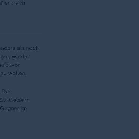
 Frankreich
anders als noch
den, wieder
ie zuvor
 zu wollen.
. Das
 EU-Geldern
e Gegner im