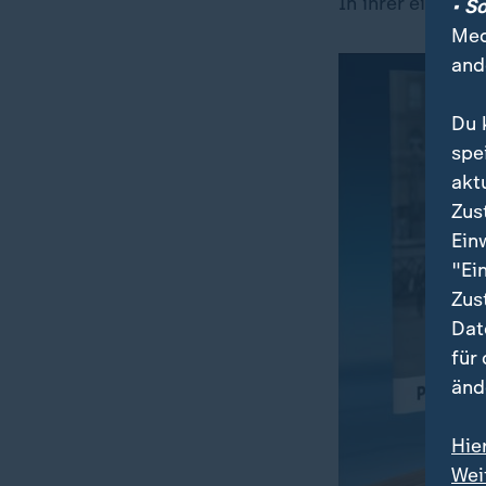
In ihrer eigene
• S
Med
and
Du 
spe
akt
Zus
Ein
"Ei
Zus
Dat
für
änd
Hie
Wei