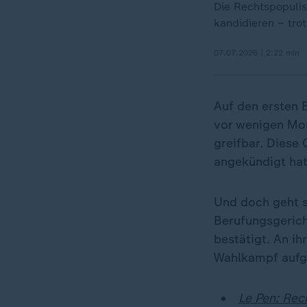
Die Rechtspopulis
kandidieren – tro
07.07.2026 | 2:22 min
Auf den ersten B
vor wenigen Mon
greifbar. Diese 
angekündigt hatt
Und doch geht s
Berufungsgerich
bestätigt. An ih
Wahlkampf aufgr
Le Pen: Rec