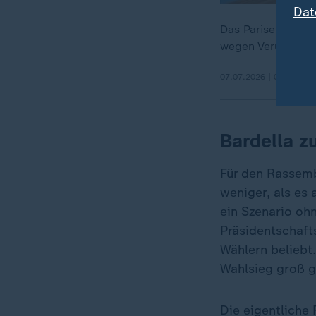
Dat
Das Pariser Beruf
wegen Veruntreuun
07.07.2026 | 0:56 min
Bardella z
Für den Rassemb
weniger, als es 
ein Szenario oh
Präsidentschaft
Wählern beliebt
Wahlsieg groß 
Die eigentliche 