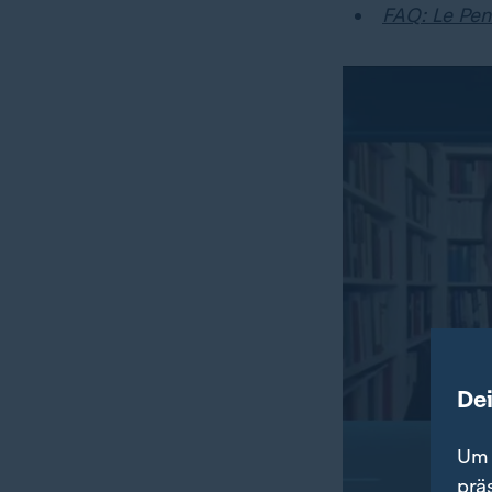
FAQ: Le Pen
De
Um 
prä