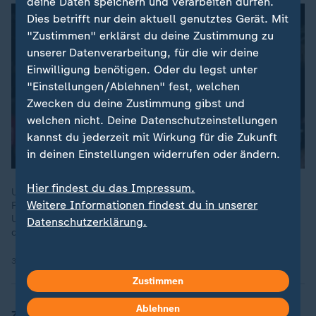
deine Daten speichern und verarbeiten dürfen.
Dies betrifft nur dein aktuell genutztes Gerät. Mit
"Zustimmen" erklärst du deine Zustimmung zu
unserer Datenverarbeitung, für die wir deine
Einwilligung benötigen. Oder du legst unter
"Einstellungen/Ablehnen" fest, welchen
Zwecken du deine Zustimmung gibst und
welchen nicht. Deine Datenschutzeinstellungen
kannst du jederzeit mit Wirkung für die Zukunft
in deinen Einstellungen widerrufen oder ändern.
Hier findest du das Impressum.
Unter dem Motto "Make America Great Again" startete US-
Weitere Informationen findest du in unserer
Präsident Trump mit großen Plänen. Doch heute sind seine
Umfragewerte so niedrig wie bei keinem Amtsvorgänger seit
Datenschutzerklärung.
dem Zweiten Weltkrieg.
30.04.2025 | 2:34 min
Zustimmen
Ablehnen
ZDFheute
: Welche Auswirkungen hat es auf den Rest