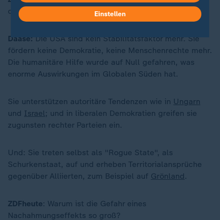
der Welt?
Einstellen
Daase:
Die USA sind kein Stabilitätsfaktor mehr. Sie
fördern keine Demokratie, keine Menschenrechte mehr.
Die humanitäre Hilfe wurde auf Null gefahren, was
enorme Auswirkungen im Globalen Süden hat.
Sie unterstützen autoritäre Tendenzen wie in
Ungarn
und
Israel
; und in liberalen Demokratien greifen sie
zugunsten rechter Parteien ein.
Und: Sie treten selbst als "Rogue State", als
Schurkenstaat, auf und erheben Territorialansprüche
gegenüber Alliierten, zum Beispiel auf
Grönland
.
ZDFheute
: Warum ist die Gefahr eines
Nachahmungseffekts so groß?