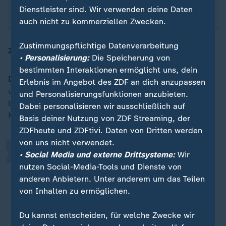
internationale Institutionen.
Dienstleister sind. Wir verwenden deine Daten
auch nicht zu kommerziellen Zwecken.
Zustimmungspflichtige Datenverarbeitung
ZDFheute
: Welche Auswirkungen hat es auf die USA?
• Personalisierung:
Die Speicherung von
bestimmten Interaktionen ermöglicht uns, dein
Daase:
Die USA untergraben ihre demokratische Basis
„
Erlebnis im Angebot des ZDF an dich anzupassen
und damit die Grundlage ihrer politischen Stärke. Sie
und Personalisierungsfunktionen anzubieten.
bleiben zwar militärisch stark, aber sie sind kein
Dabei personalisieren wir ausschließlich auf
Modell mehr für die Welt.
Basis deiner Nutzung von ZDF Streaming, der
ZDFheute und ZDFtivi. Daten von Dritten werden
von uns nicht verwendet.
Man kann sagen, MAGA [Make
• Social Media und externe Drittsysteme:
Wir
nutzen Social-Media-Tools und Dienste von
America Great Again] beschleunigt
anderen Anbietern. Unter anderem um das Teilen
den Abstieg der USA als Weltmacht.
von Inhalten zu ermöglichen.
Christopher Daase, Friedensforscher
Du kannst entscheiden, für welche Zwecke wir