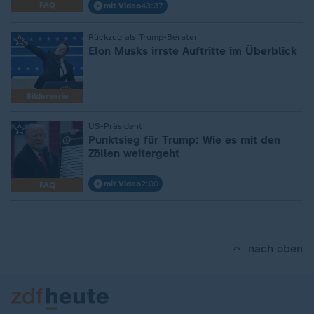
FAQ
mit Video
43:37
:
Rückzug als Trump-Berater
Elon Musks irrste Auftritte im Überblick
Bilderserie
:
US-Präsident
Punktsieg für Trump: Wie es mit den
Zöllen weitergeht
mit Video
2:00
FAQ
nach oben