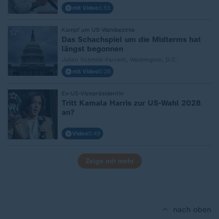
mit Video
1:51
Kampf um US-Wahlbezirke
:
Das Schachspiel um die Midterms hat
längst begonnen
Julian Schmidt-Farrent, Washington, D.C.
mit Video
0:28
Ex-US-Vizepräsidentin
:
Tritt Kamala Harris zur US-Wahl 2028
an?
Video
0:49
Zeige mir mehr
nach oben