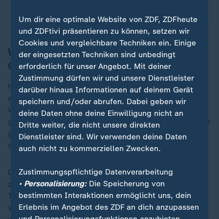
Um dir eine optimale Website von ZDF, ZDFheute
und ZDFtivi präsentieren zu können, setzen wir
Cookies und vergleichbare Techniken ein. Einige
Wiederbelebung des gescheiterten
der eingesetzten Techniken sind unbedingt
Grenzgesetzes?
erforderlich für unser Angebot. Mit deiner
Zustimmung dürfen wir und unsere Dienstleister
Harris' Besuch an der Grenze zu Mexiko war daher
darüber hinaus Informationen auf deinem Gerät
auch eine Gelegenheit, bei diesem wichtigen
speichern und/oder abrufen. Dabei geben wir
Wahlkampfthema zu punkten. Sollte sie im November
deine Daten ohne deine Einwilligung nicht an
gewählt werden, so werde sie ein im vergangenen Jahr
Dritte weiter, die nicht unsere direkten
gescheitertes parteiübergreifendes Grenzgesetz
Dienstleister sind. Wir verwenden deine Daten
wiederbeleben, kündigte Harris an.
auch nicht zu kommerziellen Zwecken.
Zustimmungspflichtige Datenverarbeitung
Das Gesetz sieht unter anderem den Einsatz von
• Personalisierung:
Die Speicherung von
zusätzlichen 1.500 Grenzbeamten und moderner
bestimmten Interaktionen ermöglicht uns, dein
Technik zum Aufspüren von geschmuggeltem Fentanyl
Erlebnis im Angebot des ZDF an dich anzupassen
vor. Mit vor allem in China hergestellten Chemikalien
und Personalisierungsfunktionen anzubieten.