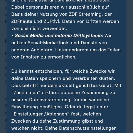
wird das künstliche Opioid häufig in Mexiko produziert
Dabei personalisieren wir ausschließlich auf
und von dort in die USA geschmuggelt. In den USA
Basis deiner Nutzung von ZDF Streaming, der
sterben jährlich etwa 75.000 Menschen an einer
ZDFheute und ZDFtivi. Daten von Dritten werden
Fentanyl-Überdosis.
von uns nicht verwendet.
• Social Media und externe Drittsysteme:
Wir
Kein Asyl für illegale Grenzquerer
nutzen Social-Media-Tools und Dienste von
anderen Anbietern. Unter anderem um das Teilen
Harris sagte zudem, dass jeder, der die Grenze illegal
von Inhalten zu ermöglichen.
überquere, in den USA kein Asyl mehr beantragen
könne. "Hart arbeitenden Migranten", die legal in die
Du kannst entscheiden, für welche Zwecke wir
USA kämen, solle jedoch ein Weg zur
deine Daten speichern und verarbeiten dürfen.
Staatsbürgerschaft eröffnet werden.
Dies betrifft nur dein aktuell genutztes Gerät. Mit
"Zustimmen" erklärst du deine Zustimmung zu
Arizona ist einer von mehreren umkämpften Swing
unserer Datenverarbeitung, für die wir deine
States, wahlentscheidenden Bundesstaaten, die mal
Einwilligung benötigen. Oder du legst unter
republikanisch, mal demokratisch wählen. Bisweilen
"Einstellungen/Ablehnen" fest, welchen
entscheiden nur wenige tausend Stimmen in diesen
Zwecken du deine Zustimmung gibst und
Staaten darüber, wer die Wahlleute für sich verbuchen
welchen nicht. Deine Datenschutzeinstellungen