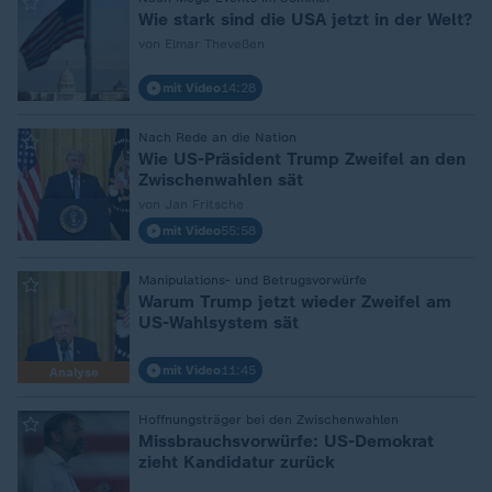
:
Wie stark sind die USA jetzt in der Welt?
von Elmar Theveßen
mit Video
14:28
Nach Rede an die Nation
:
Wie US-Präsident Trump Zweifel an den
Zwischenwahlen sät
von Jan Fritsche
mit Video
55:58
Manipulations- und Betrugsvorwürfe
:
Warum Trump jetzt wieder Zweifel am
US-Wahlsystem sät
mit Video
11:45
Analyse
Hoffnungsträger bei den Zwischenwahlen
:
Missbrauchsvorwürfe: US-Demokrat
zieht Kandidatur zurück