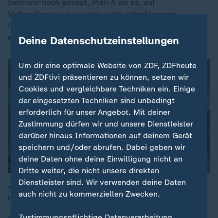
Sefcovic noch gesagt, Plan A sei es, auf
Verhandlungen zu setzen - eine entschlossene
Reaktion sei Plan B. "Unser Ziel ist es nicht zu
eskalieren, sondern zu verhandeln."
Deine Datenschutzeinstellungen
Um dir eine optimale Website von ZDF, ZDFheute
und ZDFtivi präsentieren zu können, setzen wir
Cookies und vergleichbare Techniken ein. Einige
der eingesetzten Techniken sind unbedingt
erforderlich für unser Angebot. Mit deiner
Zustimmung dürfen wir und unsere Dienstleister
darüber hinaus Informationen auf deinem Gerät
speichern und/oder abrufen. Dabei geben wir
deine Daten ohne deine Einwilligung nicht an
Dritte weiter, die nicht unsere direkten
Dienstleister sind. Wir verwenden deine Daten
Trumps Zollpaket trifft Deutschland als Exportnation
auch nicht zu kommerziellen Zwecken.
besonders hart. Wie reagieren deutsche Unternehmen?
Zustimmungspflichtige Datenverarbeitung