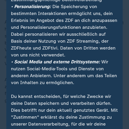
09.04.2025 | 2:00 min
• Personalisierung:
Die Speicherung von
bestimmten Interaktionen ermöglicht uns, dein
Erlebnis im Angebot des ZDF an dich anzupassen
Auch EU-Kommissionspräsidentin
Ursula von der Leyen
und Personalisierungsfunktionen anzubieten.
hatte am Montag noch betont, die Europäische Union
Dabei personalisieren wir ausschließlich auf
sei trotz der Zollentscheidungen von Donald Trump
Basis deiner Nutzung von ZDF Streaming, der
bereit zu verhandeln. Das Angebot an die USA: eine
ZDFheute und ZDFtivi. Daten von Dritten werden
Vereinbarung zur gegenseitigen Aufhebung aller Zölle
von uns nicht verwendet.
auf Industriegüter. Für den Fall eines Scheiterns von
• Social Media und externe Drittsysteme:
Wir
Verhandlungen würden Gegenmaßnahmen vorbereitet.
nutzen Social-Media-Tools und Dienste von
anderen Anbietern. Unter anderem um das Teilen
An einem weiteren großen Maßnahmenpaket für die
von Inhalten zu ermöglichen.
zuletzt von Trump angekündigten Zölle auf Autos und
fast alle anderen EU-Exporte in die USA wird noch
Du kannst entscheiden, für welche Zwecke wir
gearbeitet.
deine Daten speichern und verarbeiten dürfen.
Dies betrifft nur dein aktuell genutztes Gerät. Mit
"Zustimmen" erklärst du deine Zustimmung zu
unserer Datenverarbeitung, für die wir deine