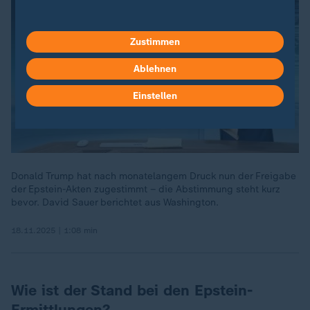
Zustimmen
Ablehnen
Einstellen
Donald Trump hat nach monatelangem Druck nun der Freigabe
der Epstein-Akten zugestimmt – die Abstimmung steht kurz
bevor. David Sauer berichtet aus Washington.
18.11.2025 | 1:08 min
Wie ist der Stand bei den Epstein-
Ermittlungen?