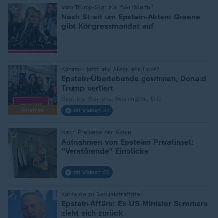
:
Vom Trump-Star zur "Verräterin"
Nach Streit um Epstein-Akten: Greene
gibt Kongressmandat auf
:
Kommen jetzt alle Akten ans Licht?
Epstein-Überlebende gewinnen, Donald
Trump verliert
Beatrice Steineke, Washington, D.C.
Analyse
mit Video
1:41
:
Nach Freigabe der Akten
Aufnahmen von Epsteins Privatinsel:
"Verstörende" Einblicke
mit Video
1:02
:
Kontakte zu Sexualstraftäter
Epstein‑Affäre: Ex‑US‑Minister Summers
zieht sich zurück