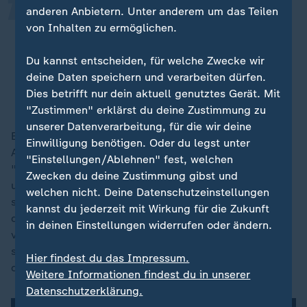
Wir werden nicht ruhen, bis das
anderen Anbietern. Unter anderem um das Teilen
amerikanische Volk die Wahrheit
von Inhalten zu ermöglichen.
erfährt. Das Justizministerium muss
Du kannst entscheiden, für welche Zwecke wir
alle Akten veröffentlichen, jetzt!
deine Daten speichern und verarbeiten dürfen.
Dies betrifft nur dein aktuell genutztes Gerät. Mit
Robert Garcia, führender Demokrat im Epstein-Ausschuss
"Zustimmen" erklärst du deine Zustimmung zu
unserer Datenverarbeitung, für die wir deine
Ein Sprecher des republikanisch geführten
Einwilligung benötigen. Oder du legst unter
Ausschusses warf den Demokraten im Gremium vor,
"Einstellungen/Ablehnen" fest, welchen
"Fotos selektiv auszuwählen und gezielt zu redigieren,
Zwecken du deine Zustimmung gibst und
um eine falsche Darstellung von Präsident Trump zu
welchen nicht. Deine Datenschutzeinstellungen
schaffen". Man habe über 95.000 Bilder erhalten und
kannst du jederzeit mit Wirkung für die Zukunft
die Demokraten hätten nur eine "Handvoll"
in deinen Einstellungen widerrufen oder ändern.
veröffentlicht. Trump hat mehrfach erklärt, er habe
sich schon von Epstein distanziert, lange bevor gegen
Hier findest du das Impressum.
diesen Vorwürfe aufkamen.
Weitere Informationen findest du in unserer
Datenschutzerklärung.