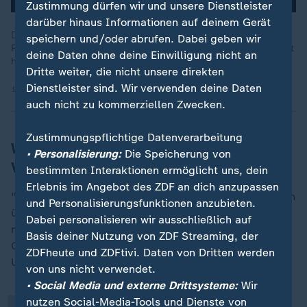
Zustimmung dürfen wir und unsere Dienstleister
darüber hinaus Informationen auf deinem Gerät
Die Veröffentlichung der Epstein-Akten könnte zeigen, welche
speichern und/oder abrufen. Dabei geben wir
Rolle US-Präsident Trump in dem Missbrauchsskandal gespielt
deine Daten ohne deine Einwilligung nicht an
hat. Trump versuchte die Freigabe monatelang zu verhindern.
Dritte weiter, die nicht unsere direkten
Dienstleister sind. Wir verwenden deine Daten
19.11.2025 | 1:41 min
auch nicht zu kommerziellen Zwecken.
Zustimmungspflichtige Datenverarbeitung
Welche Reaktionen gibt es auf die
• Personalisierung:
Die Speicherung von
Veröffentlichung?
bestimmten Interaktionen ermöglicht uns, dein
Erlebnis im Angebot des ZDF an dich anzupassen
"Diese beunruhigenden Fotos werfen noch mehr Fragen
und Personalisierungsfunktionen anzubieten.
über Epstein und seine Beziehungen zu einigen der
„
Dabei personalisieren wir ausschließlich auf
mächtigsten Männern der Welt auf", sagte Robert
Basis deiner Nutzung von ZDF Streaming, der
Garcia, der führende Demokrat im
ZDFheute und ZDFtivi. Daten von Dritten werden
Untersuchungsausschuss, in einer Erklärung.
von uns nicht verwendet.
• Social Media und externe Drittsysteme:
Wir
nutzen Social-Media-Tools und Dienste von