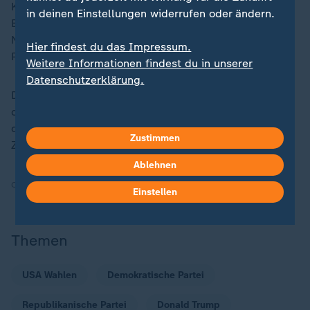
Kurz vor den US-Kongresswahlen 2022 wurde der
in deinen Einstellungen widerrufen oder ändern.
Ehemann der demokratischen US-Spitzenpolitikerin
Nancy Pelosi mit einem Hammer im Wohnhaus des
Hier findest du das Impressum.
Paares in San Francisco attackiert.
Weitere Informationen findest du in unserer
Datenschutzerklärung.
Doch auch der gewaltsame Sturm auf das Kapitol
durch Trumps Anhänger nach dessen Niederlage bei
der Präsidentschaftswahl 2020 warf Fragen zum
Zustimmen
Zustand der politischen Kultur in den USA auf.
Ablehnen
Quelle:
dpa
Einstellen
Themen
USA Wahlen
Demokratische Partei
Republikanische Partei
Donald Trump