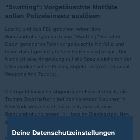
"Swatting": Vorgetäuschte Notfälle
sollen Polizeieinsatz auslösen
Leavitt und das FBI sprachen neben den
Bombendrohungen auch von "Swatting"-Vorfällen.
Dabei generieren Täter vorgetäuschte Notfälle und
lösen damit gezielt größere Polizeieinsätze aus. Der
Name ist eine Anspielung auf die Spezialeinheiten der
US-amerikanischen Polizei, abgekürzt SWAT (Special
Weapons And Tactics).
Die republikanische Abgeordnete Elise Stefanik, die
Trumps Botschafterin bei den Vereinten Nationen in
New York werden soll, teilte mit, dass es eine
Bombendrohung gegen ihr Haus im Bundesstaat
New
York
gegeben habe.
Deine Datenschutzeinstellungen
Stefanik, ihr Ehemann und ihr dreijähriger Sohn seien