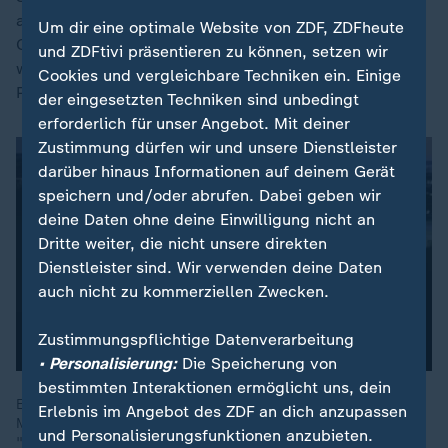
auf dem Heimweg von Washington nach Saratoga
Um dir eine optimale Website von ZDF, ZDFheute
County gewesen, als sie über den Vorfall informiert
und ZDFtivi präsentieren zu können, setzen wir
worden seien. Die Polizei habe "sofort mit höchster
Cookies und vergleichbare Techniken ein. Einige
Professionalität" reagiert.
der eingesetzten Techniken sind unbedingt
erforderlich für unser Angebot. Mit deiner
Zustimmung dürfen wir und unsere Dienstleister
darüber hinaus Informationen auf deinem Gerät
speichern und/oder abrufen. Dabei geben wir
deine Daten ohne deine Einwilligung nicht an
Dritte weiter, die nicht unsere direkten
Dienstleister sind. Wir verwenden deine Daten
auch nicht zu kommerziellen Zwecken.
Zustimmungspflichtige Datenverarbeitung
• Personalisierung:
Die Speicherung von
bestimmten Interaktionen ermöglicht uns, dein
Es seien vor allem "starke Persönlichkeiten", "etliche
Erlebnis im Angebot des ZDF an dich anzupassen
Milliardäre" und es sei wahrscheinlich, dass sie nicht immer
und Personalisierungsfunktionen anzubieten.
"einer Meinung sein werden", so Heike Slansky, ZDF-