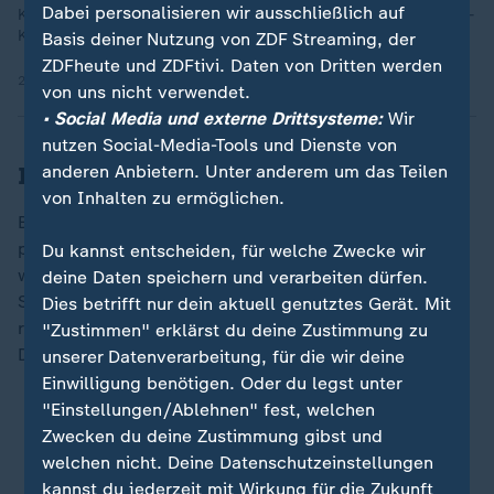
Dabei personalisieren wir ausschließlich auf
Korrespondentin in Washington, zu den Personalien des Trump-
Kabinetts.
Basis deiner Nutzung von ZDF Streaming, der
ZDFheute und ZDFtivi. Daten von Dritten werden
25.11.2024 | 3:08 min
von uns nicht verwendet.
• Social Media und externe Drittsysteme:
Wir
nutzen Social-Media-Tools und Dienste von
anderen Anbietern. Unter anderem um das Teilen
Immer wieder Gewalt gegen Politiker
von Inhalten zu ermöglichen.
Besonders im US-Wahlkampf war die Sorge vor
politisch motivierter Gewalt in den
USA
groß. Vorfälle
Du kannst entscheiden, für welche Zwecke wir
wie ein Attentat und ein versuchter
deine Daten speichern und verarbeiten dürfen.
Schusswaffenangriff auf den damaligen
Dies betrifft nur dein aktuell genutztes Gerät. Mit
republikanischen Kandidaten Trump befeuerten die
"Zustimmen" erklärst du deine Zustimmung zu
Diskussion zusätzlich.
unserer Datenverarbeitung, für die wir deine
Einwilligung benötigen. Oder du legst unter
"Einstellungen/Ablehnen" fest, welchen
Amerika stehen düstere Zeiten bevor
Zwecken du deine Zustimmung gibst und
Trump-Attentat: Die politische Lage danach
welchen nicht. Deine Datenschutzeinstellungen
kannst du jederzeit mit Wirkung für die Zukunft