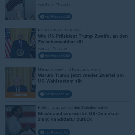
von Elmar Theveßen
mit Video
14:28
Nach Rede an die Nation
:
Wie US-Präsident Trump Zweifel an den
Zwischenwahlen sät
von Jan Fritsche
mit Video
55:58
Manipulations- und Betrugsvorwürfe
:
Warum Trump jetzt wieder Zweifel am
US-Wahlsystem sät
mit Video
11:45
Analyse
Hoffnungsträger bei den Zwischenwahlen
:
Missbrauchsvorwürfe: US-Demokrat
zieht Kandidatur zurück
mit Video
1:51