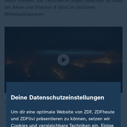
meist trocken. Die Tiefstwerte liegen zwischen 16 Grad
am Rhein und frischen 8 Grad im östlichen
Mittelgebirgsraum.
Deine Datenschutzeinstellungen
Hitze machte in den vergangenen Wochen vor allem Portugal
und Spanien zu schaffen.
Um dir eine optimale Website von ZDF, ZDFheute
und ZDFtivi präsentieren zu können, setzen wir
18.08.2025 | 1:26 min
Cookies und vergleichbare Techniken ein. Einige