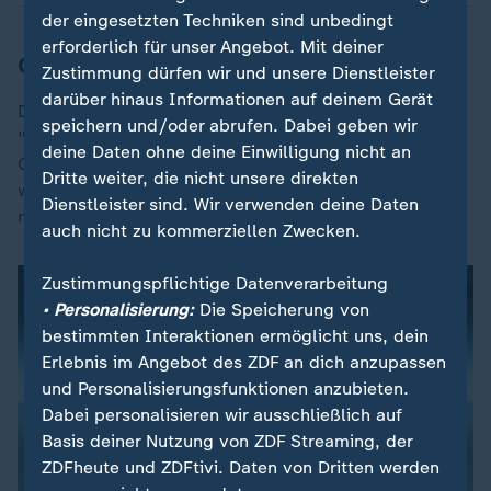
der eingesetzten Techniken sind unbedingt
erforderlich für unser Angebot. Mit deiner
Gewitter und Starkregen ab Mittwoch
Zustimmung dürfen wir und unsere Dienstleister
darüber hinaus Informationen auf deinem Gerät
Der Mittwoch und der Donnerstag werden laut DWD
speichern und/oder abrufen. Dabei geben wir
"wechselhaft mit teils kräftigen Schauern und
deine Daten ohne deine Einwilligung nicht an
Gewittern". Örtlich muss mit Starkregen gerechnet
Dritte weiter, die nicht unsere direkten
werden. Für detaillierte Vorhersagen sei es allerdings
Dienstleister sind. Wir verwenden deine Daten
noch zu früh, sagte Tuschy.
auch nicht zu kommerziellen Zwecken.
Zustimmungspflichtige Datenverarbeitung
• Personalisierung:
Die Speicherung von
bestimmten Interaktionen ermöglicht uns, dein
Erlebnis im Angebot des ZDF an dich anzupassen
und Personalisierungsfunktionen anzubieten.
Dabei personalisieren wir ausschließlich auf
Basis deiner Nutzung von ZDF Streaming, der
ZDFheute und ZDFtivi. Daten von Dritten werden