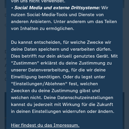
von uns nicht verwendet.
• Social Media und externe Drittsysteme:
Wir
nutzen Social-Media-Tools und Dienste von
Die Wetter-Aussichten im Überlick.
anderen Anbietern. Unter anderem um das Teilen
Quelle: ZDF
von Inhalten zu ermöglichen.
Du kannst entscheiden, für welche Zwecke wir
deine Daten speichern und verarbeiten dürfen.
Die Höchstwerte am Mittwoch: im äußersten Norden
Dies betrifft nur dein aktuell genutztes Gerät. Mit
maximal 22 bis 25 Grad, ansonsten 25 bis 29 Grad.
"Zustimmen" erklärst du deine Zustimmung zu
Am Donnerstag werden überall höchstens 22 bis 27
unserer Datenverarbeitung, für die wir deine
Grad erreicht. In den Nächten kühlt es auf 18 bis 11
Einwilligung benötigen. Oder du legst unter
Grad ab.
"Einstellungen/Ablehnen" fest, welchen
Zwecken du deine Zustimmung gibst und
welchen nicht. Deine Datenschutzeinstellungen
kannst du jederzeit mit Wirkung für die Zukunft
in deinen Einstellungen widerrufen oder ändern.
Hier findest du das Impressum.