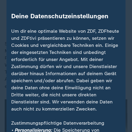
diskutiert, getrauert, demonstriert
und gestritten - warum eigentlich?
Deine Datenschutzeinstellungen
Alexander Klessinger, Regisseur
Um dir eine optimale Website von ZDF, ZDFheute
und ZDFtivi präsentieren zu können, setzen wir
Schließlich lag der zwölf Tonnen schwere
Cookies und vergleichbare Techniken ein. Einige
Meeressäuger in der flachen Kirchsee-Bucht der Insel
der eingesetzten Techniken sind unbedingt
Poel fest. Eine private Rettungsinitiative brachte den
erforderlich für unser Angebot. Mit deiner
Wal in einer aufwändigen Aktion in einem großen
Zustimmung dürfen wir und unsere Dienstleister
Transportkahn in die Nordsee - das Tier überlebte die
darüber hinaus Informationen auf deinem Gerät
Aktion allerdings nur wenige Tage. Am 14. Mai wurde
speichern und/oder abrufen. Dabei geben wir
es tot vor der dänischen Ostseeinsel Anholt entdeckt.
deine Daten ohne deine Einwilligung nicht an
Dritte weiter, die nicht unsere direkten
Dienstleister sind. Wir verwenden deine Daten
auch nicht zu kommerziellen Zwecken.
Zustimmungspflichtige Datenverarbeitung
• Personalisierung:
Die Speicherung von