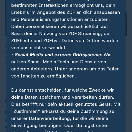
bestimmten Interaktionen ermöglicht uns, dein
Erlebnis im Angebot des ZDF an dich anzupassen
und Personalisierungsfunktionen anzubieten.
Dabei personalisieren wir ausschließlich auf
Basis deiner Nutzung von ZDF Streaming, der
ZDFheute und ZDFtivi. Daten von Dritten werden
Die private Rettungsinitiative für Buckelwal "Timmy" habe
von uns nicht verwendet.
entgegen wissenschaftlicher Empfehlungen agiert, kritisiert
• Social Media und externe Drittsysteme:
Wir
Meeresexpertin Daniela von Schaper. Das Tier sei geschwächt
nutzen Social-Media-Tools und Dienste von
gewesen.
anderen Anbietern. Unter anderem um das Teilen
12.06.2026 | 9:42 min
von Inhalten zu ermöglichen.
Du kannst entscheiden, für welche Zwecke wir
deine Daten speichern und verarbeiten dürfen.
Auch Tierärztin Tönnies dabei
Dies betrifft nur dein aktuell genutztes Gerät. Mit
"Zustimmen" erklärst du deine Zustimmung zu
Begleitet wird der Theaterabend den Angaben zufolge
unserer Datenverarbeitung, für die wir deine
von der Berliner Band Tulpe, deren Song "Sprengt den
Einwilligung benötigen. Oder du legst unter
Wal" zahlreiche Fans fand. Im Anschluss an die