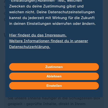
"Einstellungen/Ablehnen" fest, welchen
Aufführung ist ein Gespräch mit der Tierärztin Kirsten
Zwecken du deine Zustimmung gibst und
Tönnies geplant, die zum privaten Rettungsteam um
welchen nicht. Deine Datenschutzeinstellungen
die Finanziers Walter Gunz und Karin Walter-Mommert
kannst du jederzeit mit Wirkung für die Zukunft
gehörte.
in deinen Einstellungen widerrufen oder ändern.
Wichtiger Hinweis in eigener Sache
Hier findest du das Impressum.
Weitere Informationen findest du in unserer
Datenschutzerklärung.
Unser Nachrichtenangebot - jetzt als bevorzugte
Quelle bei Google
Zustimmen
Wer bei Google etwas sucht, bekommt neben den
Suchergebnissen auch eine Box mit Schlagzeilen
Ablehnen
angezeigt.
Einstellen
Mit ZDFheute als hinterlegter Quelle bekommen
Sie unsere Inhalte häufiger in die Schlagzeilen-Box
gespielt - geprüfte Inhalte, direkt in Ihrem