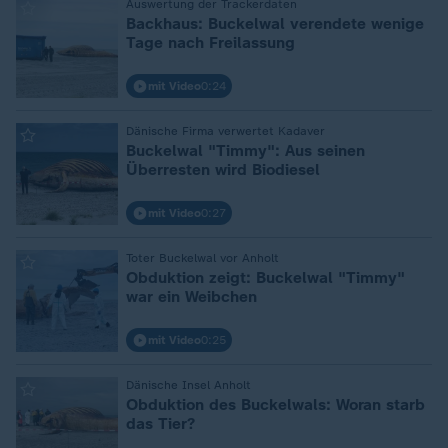
:
Auswertung der Trackerdaten
Backhaus: Buckelwal verendete wenige
Tage nach Freilassung
mit Video
0:24
:
Dänische Firma verwertet Kadaver
Buckelwal "Timmy": Aus seinen
Überresten wird Biodiesel
mit Video
0:27
:
Toter Buckelwal vor Anholt
Obduktion zeigt: Buckelwal "Timmy"
war ein Weibchen
mit Video
0:25
:
Dänische Insel Anholt
Obduktion des Buckelwals: Woran starb
das Tier?