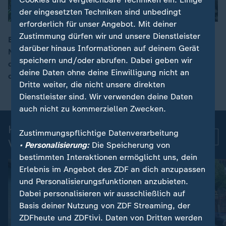
der eingesetzten Techniken sind unbedingt
erforderlich für unser Angebot. Mit deiner
Zustimmung dürfen wir und unsere Dienstleister
Buckelwal "Timmy" hat nach seiner Freisetzung in der
darüber hinaus Informationen auf deinem Gerät
Nordsee nur noch wenige Tage gelebt. Tracker-Daten
00:13
speichern und/oder abrufen. Dabei geben wir
des Tieres zufolge starb der Wal vermutlich zwischen
deine Daten ohne deine Einwilligung nicht an
dem 6. und 7. Mai.
Dritte weiter, die nicht unsere direkten
Dienstleister sind. Wir verwenden deine Daten
auch nicht zu kommerziellen Zwecken.
Kurznachrichten: Aktuelle
Zustimmungspflichtige Datenverarbeitung
Mehr
Videos
• Personalisierung:
Die Speicherung von
bestimmten Interaktionen ermöglicht uns, dein
Erlebnis im Angebot des ZDF an dich anzupassen
und Personalisierungsfunktionen anzubieten.
Dabei personalisieren wir ausschließlich auf
Basis deiner Nutzung von ZDF Streaming, der
ZDFheute und ZDFtivi. Daten von Dritten werden