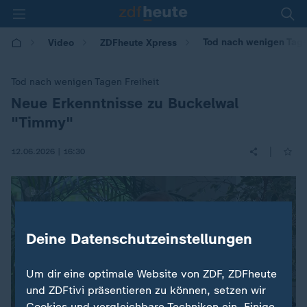
Tod nach wenigen Tage
Video
ZDFheute Xpress
Tod nach wenigen Tagen Freiheit
Neue Erkenntnisse zu Buckelwal
:
"Timmy"
|
12.06.2026 | 16:30
Deine Datenschutzeinstellungen
Um dir eine optimale Website von ZDF, ZDFheute
und ZDFtivi präsentieren zu können, setzen wir
Cookies und vergleichbare Techniken ein. Einige