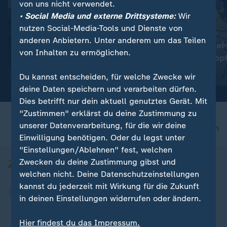
von uns nicht verwendet.
• Social Media und externe Drittsysteme:
Wir
nutzen Social-Media-Tools und Dienste von
:
:
Berlin
US-Berufungsgericht
anderen Anbietern. Unter anderem um das Teilen
Kostendruck gefährdet
Trumps Ballsaal
von Inhalten zu ermöglichen.
Clubszene
vorerst gestopp
Video
0:37
Video
0:28
Du kannst entscheiden, für welche Zwecke wir
deine Daten speichern und verarbeiten dürfen.
Dies betrifft nur dein aktuell genutztes Gerät. Mit
"Zustimmen" erklärst du deine Zustimmung zu
unserer Datenverarbeitung, für die wir deine
nach oben
Einwilligung benötigen. Oder du legst unter
"Einstellungen/Ablehnen" fest, welchen
Zwecken du deine Zustimmung gibst und
welchen nicht. Deine Datenschutzeinstellungen
kannst du jederzeit mit Wirkung für die Zukunft
in deinen Einstellungen widerrufen oder ändern.
Hier findest du das Impressum.