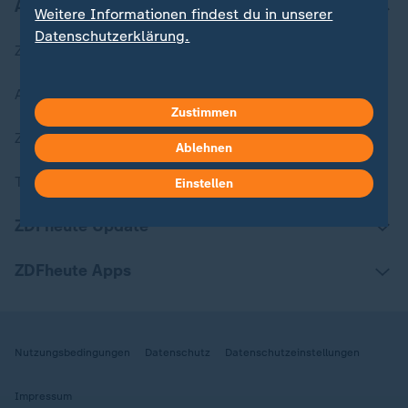
Aktuell bei ZDFheute
Weitere Informationen findest du in unserer
Datenschutzerklärung.
Zuletzt veröffentlicht
Aktuelle Sendungs-Videos
Zustimmen
ZDFheute Stories
Ablehnen
Themen im Überblick
Einstellen
ZDFheute Update
ZDFheute Apps
Nutzungsbedingungen
Datenschutz
Datenschutzeinstellungen
Impressum