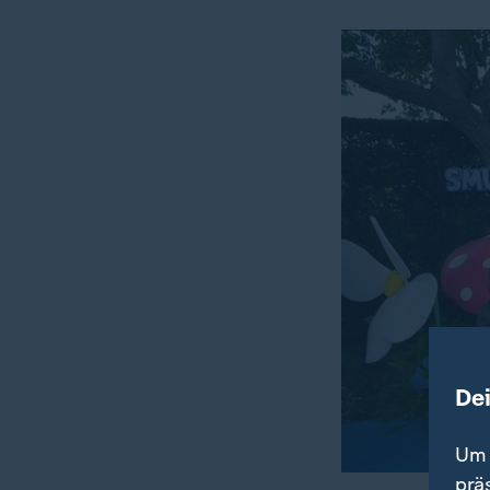
De
Um 
prä