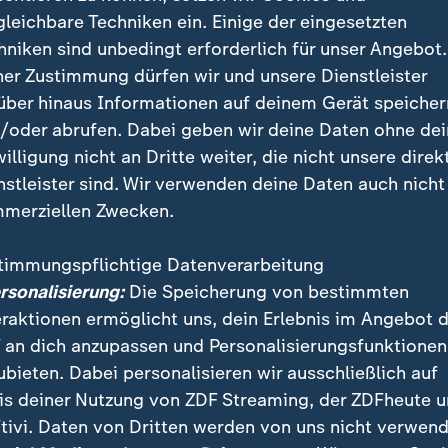
esucht mit ihren zwei Söhnen die Premiere des neuen "Die
gleichbare Techniken ein. Einige der eingesetzten
m englischen Original des Films spricht die Sängerin Hauptc
hniken sind unbedingt erforderlich für unser Angebot.
ner Zustimmung dürfen wir und unsere Dienstleister
über hinaus Informationen auf deinem Gerät speicher
/oder abrufen. Dabei geben wir deine Daten ohne de
willigung nicht an Dritte weiter, die nicht unsere direk
nstleister sind. Wir verwenden deine Daten auch nicht
ene Looks von Rihanna beeindrucke
merziellen Zwecken.
das Gesicht von Emporio Armani - nicht ganz verwund
timmungspflichtige Datenverarbeitung
 schon seit 2007 über ihre immer ausgefalleneren L
ersonalisierung:
Die Speicherung von bestimmten
n Traum wahr: Sie präsentierte ihre erste eigene Kollek
eraktionen ermöglicht uns, dein Erlebnis im Angebot 
London Fashion Week.
 an dich anzupassen und Personalisierungsfunktionen
ubieten. Dabei personalisieren wir ausschließlich auf
äter gewann sie den CFDA Fashion Icon Award. Zur Pre
is deiner Nutzung von ZDF Streaming, der ZDFheute 
chsichtiges Kleid, besetzt mit 230.000 Kristallen. 20
tivi. Daten von Dritten werden von uns nicht verwend
rbeiteten an dem freizügigen "Naked Dress" - sieben