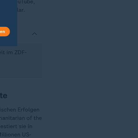
 auf YouTube,
US-Dollar.
len
eit im ZDF-
te
ischen Erfolgen
manitarian of the
stiert sie in
Millionen US-