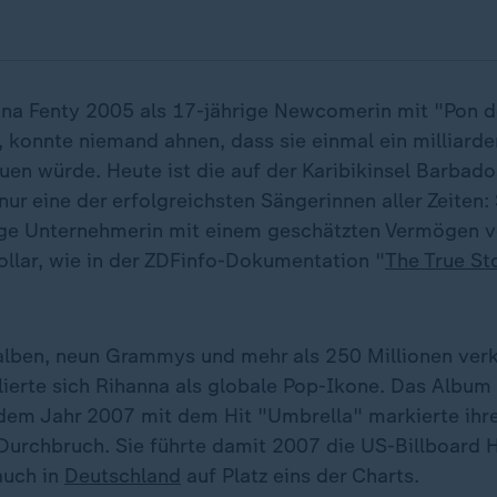
na Fenty 2005 als 17-jährige Newcomerin mit "Pon d
, konnte niemand ahnen, dass sie einmal ein milliard
en würde. Heute ist die auf der Karibikinsel Barbad
nur eine der erfolgreichsten Sängerinnen aller Zeiten: 
ge Unternehmerin mit einem geschätzten Vermögen v
ollar, wie in der ZDFinfo-Dokumentation "
The True St
alben, neun Grammys und mehr als 250 Millionen ver
lierte sich Rihanna als globale Pop-Ikone. Das Album
em Jahr 2007 mit dem Hit "Umbrella" markierte ihr
 Durchbruch. Sie führte damit 2007 die US-Billboard 
auch in
Deutschland
auf Platz eins der Charts.