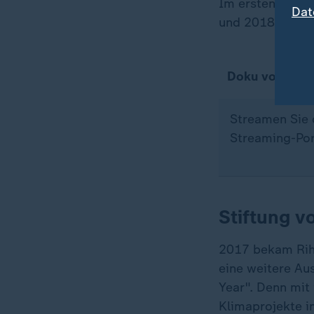
Im ersten Monat
Dat
und 2018 erziel
Doku von ZDFi
Streamen Sie 
Streaming-Por
Stiftung v
2017 bekam Riha
eine weitere Aus
Year". Denn mit 
Klimaprojekte i