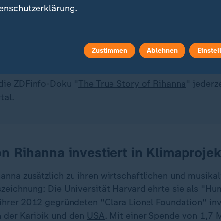
 erreichten Fenty-Beauty-Videos 132 Millionen Views
enschutzerklärung.
te das
Unternehmen
einen Umsatz von 420 Millionen 
Zustimmen
Ablehnen
Einstel
nfo
die ZDFinfo-Doku "
The True Story of Rihanna
" jederz
tal.
on Rihanna investiert in Klimaprojek
nna zusätzlich zu ihren wirtschaftlichen und musikal
zeichnung: Die Universität Harvard ehrte sie als "Hu
ihrer 2012 gegründeten "Clara Lionel Foundation" inve
n der Karibik und den
USA
. Mit einer Spende von 1,7 