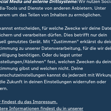
ocial Media und externe Drittsysteme:
Wir nutzen Soci
de sie als erste Woman of Color das Gesicht von Dior.
ia-Tools und Dienste von anderen Anbietern. Unter
erem um das Teilen von Inhalten zu ermöglichen.
Geschäftssinn: Marktlücken erkenn
kannst entscheiden, für welche Zwecke wir deine Dat
vielen anderen unterscheidet, ist ihr Gespür für Mark
ichern und verarbeiten dürfen. Dies betrifft nur dein
uty" lancierte, revolutionierte sie den Kosmetikmark
uell genutztes Gerät. Mit "Zustimmen" erklärst du dei
Make-up-Tönen.
timmung zu unserer Datenverarbeitung, für die wir de
willigung benötigen. Oder du legst unter
nstellungen/Ablehnen" fest, welchen Zwecken du dei
 schon immer klar gewesen, dass im
timmung gibst und welchen nicht. Deine
enschutzeinstellungen kannst du jederzeit mit Wirkun
 etwas fehlt. Vor allem für Women o
 die Zukunft in deinen Einstellungen widerrufen oder
uen, die sehr blass sind.
ern.
n und Unternehmerin
r findest du das Impressum.
tere Informationen findest du in unserer