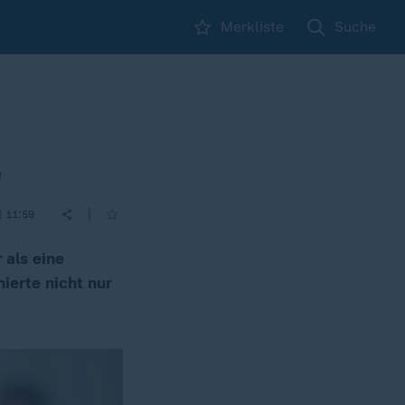
Merkliste
Suche
e
|
| 11:59
 als eine
ierte nicht nur