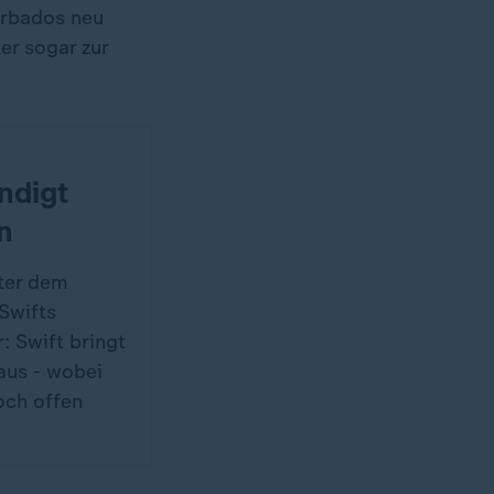
arbados neu
er sogar zur
ndigt
n
nter dem
Swifts
r: Swift bringt
aus - wobei
och offen