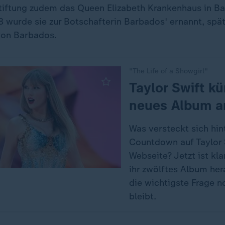
 Stiftung zudem das Queen Elizabeth Krankenhaus in B
8 wurde sie zur Botschafterin Barbados' ernannt, spät
von Barbados.
"The Life of a Showgirl"
:
Taylor Swift kü
neues Album a
Was versteckt sich hi
Countdown auf Taylor 
Webseite? Jetzt ist kla
ihr zwölftes Album her
die wichtigste Frage n
bleibt.