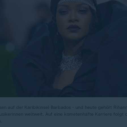
sen auf der Karibikinsel Barbados - und heute gehört Rihan
usikerinnen weltweit. Auf eine kometenhafte Karriere folgt 
.