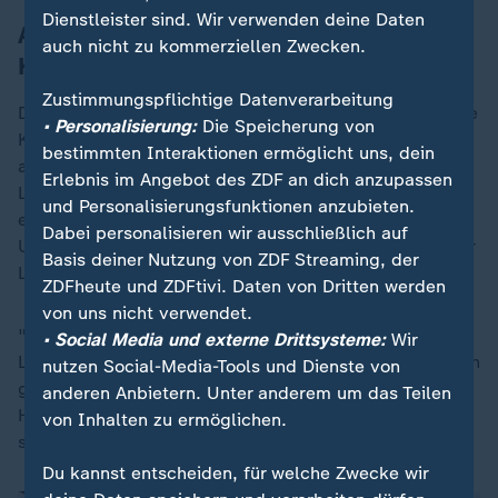
Dienstleister sind. Wir verwenden deine Daten
Akt drei: Mette-Marit - die kranke
auch nicht zu kommerziellen Zwecken.
Kronprinzessin
Zustimmungspflichtige Datenverarbeitung
Doch es ist nicht sicher, dass es dazu kommt, denn die
• Personalisierung:
Die Speicherung von
Kronprinzessin ist schwer krank. Die 52-Jährige leidet
bestimmten Interaktionen ermöglicht uns, dein
an Lungenfibrose, einer chronischen
Erlebnis im Angebot des ZDF an dich anzupassen
Lungenerkrankung, die die Atmung zunehmend
und Personalisierungsfunktionen anzubieten.
erschwert. Letzte Woche gaben ihre Ärzte am
Dabei personalisieren wir ausschließlich auf
Universitätskrankenhaus bekannt, dass sie nun auf der
Basis deiner Nutzung von ZDF Streaming, der
Liste für eine Transplantation stehe.
ZDFheute und ZDFtivi. Daten von Dritten werden
von uns nicht verwendet.
"Bei Lungenfunktions-Übungen sehen wir, dass ihre
• Social Media und externe Drittsysteme:
Wir
Leistung allein in den letzten drei Monaten beträchtlich
nutzen Social-Media-Tools und Dienste von
gefallen ist. Das ist gefährlich", sagte ihr Arzt Are
anderen Anbietern. Unter anderem um das Teilen
Holm. Die Kronprinzessin muss nun jederzeit bereit
von Inhalten zu ermöglichen.
sein, kurzfristig ins Krankenhaus zu kommen.
Du kannst entscheiden, für welche Zwecke wir