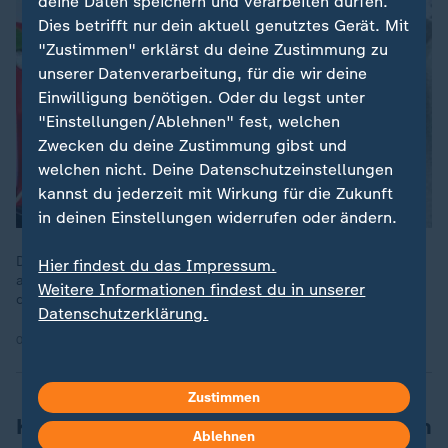
deine Daten speichern und verarbeiten dürfen.
Dies betrifft nur dein aktuell genutztes Gerät. Mit
"Zustimmen" erklärst du deine Zustimmung zu
unserer Datenverarbeitung, für die wir deine
Einwilligung benötigen. Oder du legst unter
"Einstellungen/Ablehnen" fest, welchen
Zwecken du deine Zustimmung gibst und
welchen nicht. Deine Datenschutzeinstellungen
kannst du jederzeit mit Wirkung für die Zukunft
in deinen Einstellungen widerrufen oder ändern.
Die norwegische Kronprinzessin Mette-Marit steht nun offiziell
Hier findest du das Impressum.
auf der Warteliste für eine Lungentransplantation. Sie wurde in
Weitere Informationen findest du in unserer
der Universitätsklinik in Oslo gesehen. Die Lage sei ernst.
Datenschutzerklärung.
05.06.2026 | 1:32 min
Zustimmen
Kronprinz Haakon schränkt seine Reisen
Ablehnen