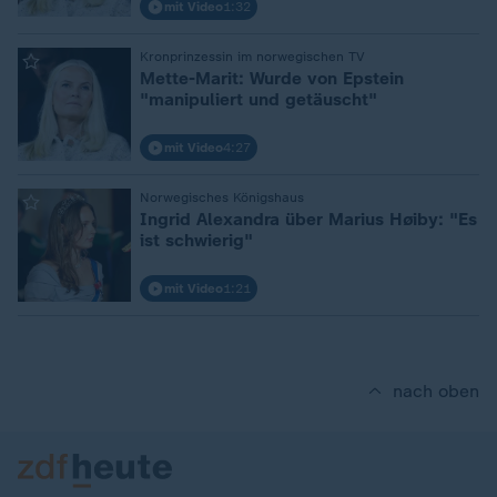
mit Video
1:32
:
Kronprinzessin im norwegischen TV
Mette-Marit: Wurde von Epstein
"manipuliert und getäuscht"
mit Video
4:27
:
Norwegisches Königshaus
Ingrid Alexandra über Marius Høiby: "Es
ist schwierig"
mit Video
1:21
nach oben