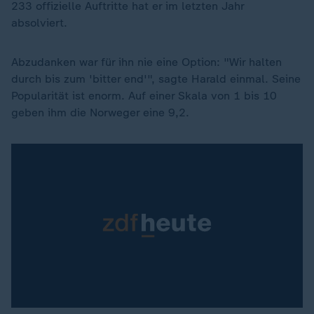
233 offizielle Auftritte hat er im letzten Jahr
absolviert.
Abzudanken war für ihn nie eine Option: "Wir halten
durch bis zum 'bitter end'", sagte Harald einmal. Seine
Popularität ist enorm. Auf einer Skala von 1 bis 10
geben ihm die Norweger eine 9,2.
Dieses Video existiert nicht (mehr).