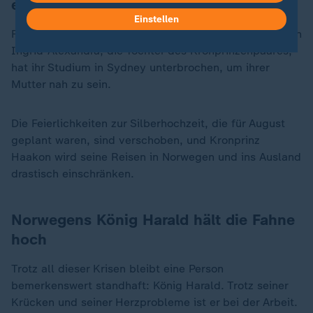
ein
Einstellen
Für das Königshaus hat das konkrete Folgen. Prinzessin
Ingrid-Alexandra, die Tochter des Kronprinzenpaares,
hat ihr Studium in Sydney unterbrochen, um ihrer
Mutter nah zu sein.
Die Feierlichkeiten zur Silberhochzeit, die für August
geplant waren, sind verschoben, und Kronprinz
Haakon wird seine Reisen in Norwegen und ins Ausland
drastisch einschränken.
Norwegens König Harald hält die Fahne
hoch
Trotz all dieser Krisen bleibt eine Person
bemerkenswert standhaft: König Harald. Trotz seiner
Krücken und seiner Herzprobleme ist er bei der Arbeit.