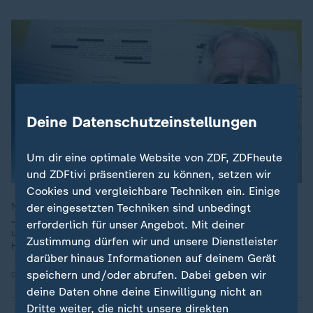
Deine Datenschutzeinstellungen
Um dir eine optimale Website von ZDF, ZDFheute
und ZDFtivi präsentieren zu können, setzen wir
Cookies und vergleichbare Techniken ein. Einige
Norwegen unter Schock: Neu veröffentlichte Akten zeigen
der eingesetzten Techniken sind unbedingt
Jeffrey Epsteins Verbindungen zu Kronprinzessin Mette-Marit
erforderlich für unser Angebot. Mit deiner
und hochrangigen Politikern. ZDFheute live mit den
Zustimmung dürfen wir und unsere Dienstleister
Hintergründen.
darüber hinaus Informationen auf deinem Gerät
speichern und/oder abrufen. Dabei geben wir
07.02.2026 | 15:33 min
deine Daten ohne deine Einwilligung nicht an
Dritte weiter, die nicht unsere direkten