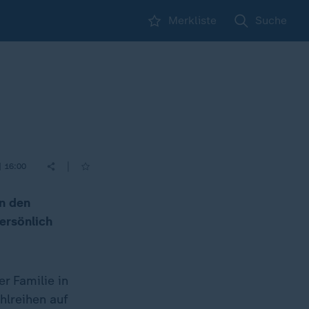
Merkliste
Suche
|
| 16:00
in den
ersönlich
r Familie in
uhlreihen auf