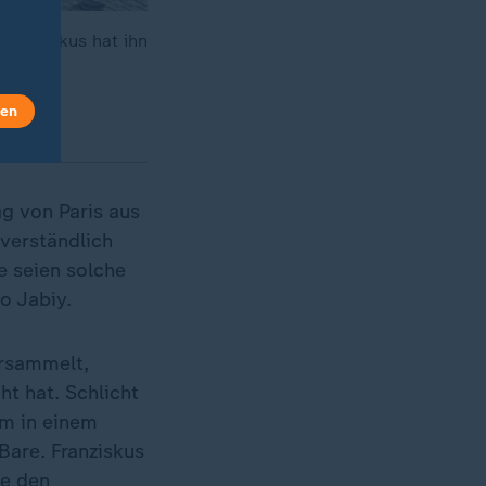
 Franziskus hat ihn
len
g von Paris aus
tverständlich
e seien solche
o Jabiy.
rsammelt,
t hat. Schlicht
am in einem
Bare. Franziskus
ne den