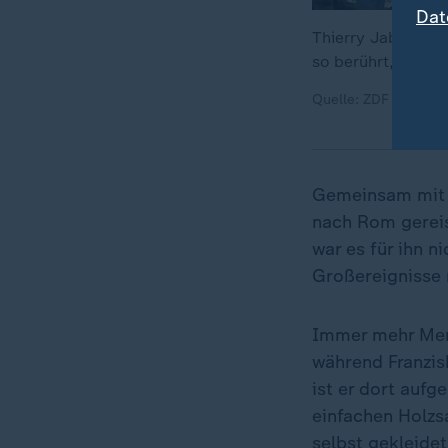
Dat
Thierry Jabiy ist 
so berührt, dass 
Quelle: ZDF
Gemeinsam mit e
nach Rom gereis
war es für ihn 
Großereignisse n
Immer mehr Men
während Franzis
ist er dort auf
einfachen Holzsa
selbst gekleide