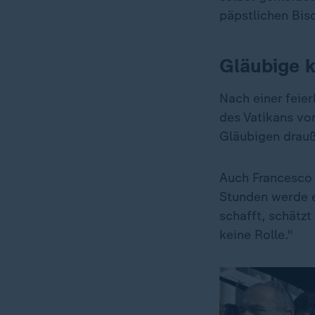
päpstlichen Bis
Gläubige k
Nach einer feier
des Vatikans vo
Gläubigen drauß
Auch Francesco D
Stunden werde e
schafft, schätzt
keine Rolle."