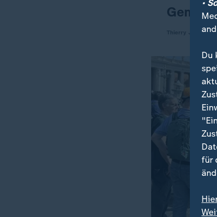
• S
Gemeins
Med
and
Thierry Jabiy
Du 
spe
akt
Zus
Ein
"Ei
Zus
Dat
für
änd
Hie
Wei