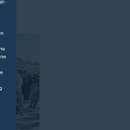
al-
en
ne
ine
ne
g