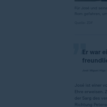
Für José und seine
Rom gefahren, um
„
Quelle: ZDF
Er war 
freundli
José Miguel Higa 
José ist einer 
Ehre erweisen. 
der Sarg des ve
Richtung Peters