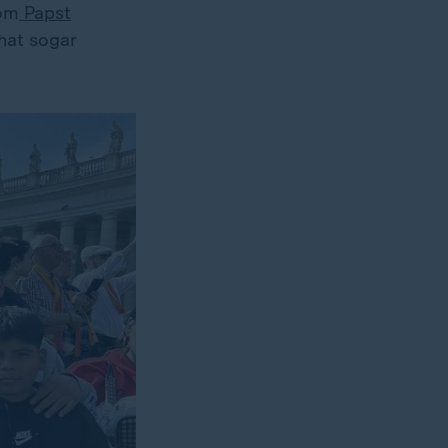
vom
Papst
 hat sogar