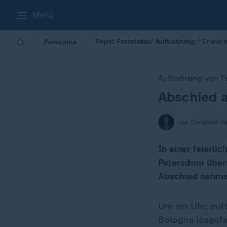
Menü
Papst Franziskus' Aufbahrung: "Er war 
Panorama
Aufbahrung von F
Abschied a
:
von Christoph W
In einer feierli
Petersdom überf
Abschied nehme
Um ein Uhr, mitt
Bologna losgefah