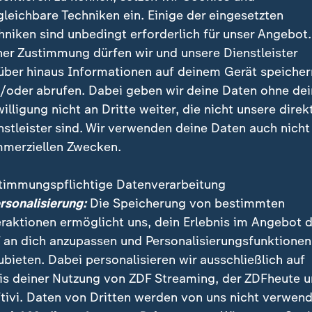
gleichbare Techniken ein. Einige der eingesetzten
chen Behörden bereiten sich nach Angaben von Innenm
hniken sind unbedingt erforderlich für unser Angebot.
f den Besuch von 150 bis 170 ausländischen Delegati
ner Zustimmung dürfen wir und unsere Dienstleister
m Samstag vor. Zudem dürften Hunderttausende wei
über hinaus Informationen auf deinem Gerät speicher
begräbnis nach Rom reisen.
/oder abrufen. Dabei geben wir deine Daten ohne de
willigung nicht an Dritte weiter, die nicht unsere direk
nstleister sind. Wir verwenden deine Daten auch nicht
merziellen Zwecken.
n einfachem Holzsarg aufgebahrt
timmungspflichtige Datenverarbeitung
ion, untermalt von Gesang und Trauergeläut, den Peter
ersonalisierung:
Die Speicherung von bestimmten
n den Sarg sehen können, stellen sich viele auf ihre 
eraktionen ermöglicht uns, dein Erlebnis im Angebot 
Ein letztes Foto, ein letztes Andenken. Und dann, nac
 an dich anzupassen und Personalisierungsfunktionen
le: gemeinsamer Applaus.
ubieten. Dabei personalisieren wir ausschließlich auf
is deiner Nutzung von ZDF Streaming, der ZDFheute 
tivi. Daten von Dritten werden von uns nicht verwend
 ein sehr bewegender Moment, ein 