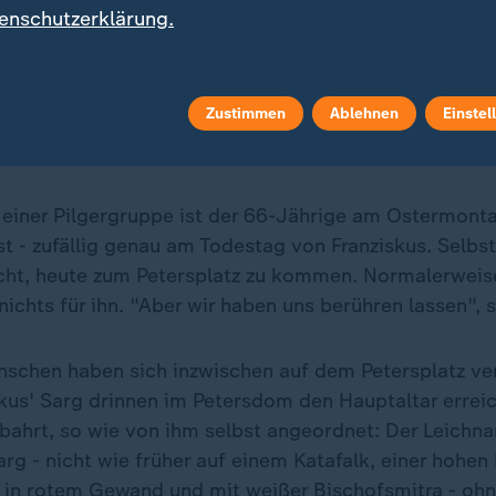
enschutzerklärung.
mit einer ganzen Pilgergruppe aus Paris in Rom. Der Tod von
er zur Aufbahrung gekommen ist.
Zustimmen
Ablehnen
Einstel
iner Pilgergruppe ist der 66-Jährige am Ostermonta
t - zufällig genau am Todestag von Franziskus. Selbs
nicht, heute zum Petersplatz zu kommen. Normalerweis
ichts für ihn. "Aber wir haben uns berühren lassen", s
schen haben sich inzwischen auf dem Petersplatz ve
kus' Sarg drinnen im Petersdom den Hauptaltar erreich
gebahrt, so wie von ihm selbst angeordnet: Der Leichn
rg - nicht wie früher auf einem Katafalk, einer hohen 
t in rotem Gewand und mit weißer Bischofsmitra - oh