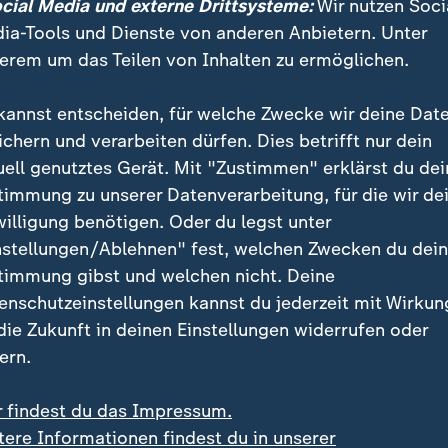
Zodiac-Killers
ocial Media und externe Drittsysteme:
Wir nutzen Soci
ia-Tools und Dienste von anderen Anbietern. Unter
erem um das Teilen von Inhalten zu ermöglichen.
-Jahre wurden fünf Morde dem sogenannten Zodiac-Ki
. Die ersten Opfer waren Betty Lou Jensen und David
kannst entscheiden, für welche Zwecke wir deine Dat
uli 1969, etwa sieben Monate nach dem ersten Mord, 
ichern und verarbeiten dürfen. Dies betrifft nur dein
die 22-jährige Kellnerin Darlene Ferrin, ihr 19-jähriger
uell genutztes Gerät. Mit "Zustimmen" erklärst du dei
u überlebte den Angriff schwer verletzt. Im Septem
timmung zu unserer Datenverarbeitung, für die wir de
Shepherd mit einer Stichwaffe getötet, ihr Freund Bry
willigung benötigen. Oder du legst unter
nstellungen/Ablehnen" fest, welchen Zwecken du dei
timmung gibst und welchen nicht. Deine
 Paul Stine war das letzte Opfer des Zodiacs. Er wurd
enschutzeinstellungen kannst du jederzeit mit Wirkun
n. Der Zodiac-Killer behielt ein Stück vom T-Shirt d
 die Zukunft in deinen Einstellungen widerrufen oder
r Polizei später als Beweis.
ern.
r findest du das Impressum.
tere Informationen findest du in unserer
elte Codes: Markenzeichen des Zo