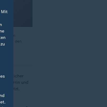
 Mit
n
ine
s nur ein
ten
 mehr in den
 zu
in ähnlicher
des
ene Ferrin und
 verletzt.
und
et.