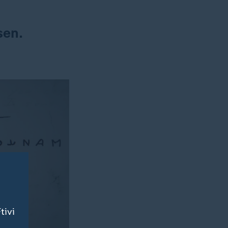
sen.
tivi