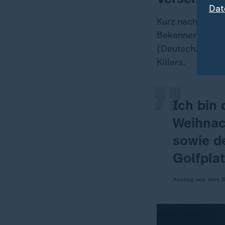
Dat
Kurz nach dem M
„
Bekennerschreib
(Deutsch: Tierk
Killers.
Ich bin 
Weihnac
sowie d
Golfplat
Auszug aus dem Br