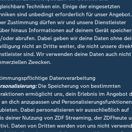
gleichbare Techniken ein. Einige der eingesetzten
hniken sind unbedingt erforderlich für unser Angebot.
ner Zustimmung dürfen wir und unsere Dienstleister
über hinaus Informationen auf deinem Gerät speicher
/oder abrufen. Dabei geben wir deine Daten ohne de
g der Codes des Zodiac-Killers ist für Fayçal Ziraoui anfang
willigung nicht an Dritte weiter, die nicht unsere direk
. Doch der ungelöste Fall des Serienkillers zieht ihn immer
nstleister sind. Wir verwenden deine Daten auch nicht
merziellen Zwecken.
timmungspflichtige Datenverarbeitung
ersonalisierung:
Die Speicherung von bestimmten
 lange ein Rätsel. Doch sieben Monate später macht e
eraktionen ermöglicht uns, dein Erlebnis im Angebot 
en. Auch hier wird ein Teenager-Paar erschossen: Darl
 an dich anzupassen und Personalisierungsfunktionen
 Darlene verstirbt am Tatort, Michael überlebt schwer
ubieten. Dabei personalisieren wir ausschließlich auf
is deiner Nutzung von ZDF Streaming, der ZDFheute 
tivi. Daten von Dritten werden von uns nicht verwend