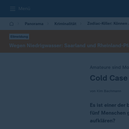
Menü
Zodiac-Killer: Können
Panorama
Kriminalität
Eilmeldung
Wegen Niedrigwasser: Saarland und Rheinland-Pfa
Amateure sind Mor
Cold Case 
:
von Kim Bachmann
Es ist einer der
fünf Menschen g
aufklären?