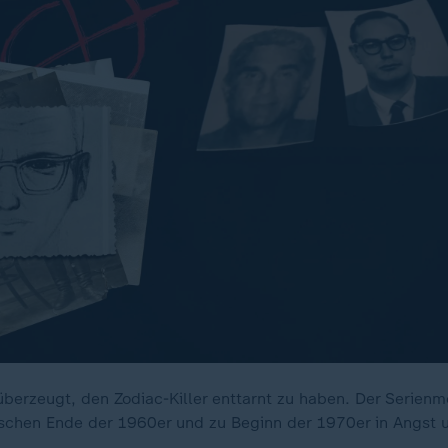
 überzeugt, den Zodiac-Killer enttarnt zu haben. Der Serienm
schen Ende der 1960er und zu Beginn der 1970er in Angst 