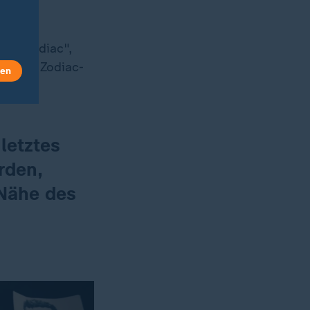
en "Zodiac",
ol des Zodiac-
len
letztes
rden,
 Nähe des