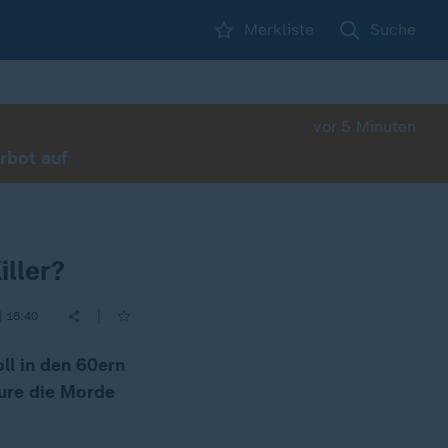
Merkliste
Suche
vor 5 Minuten
rbot auf
iller?
|
| 18:40
ll in den 60ern
ure die Morde