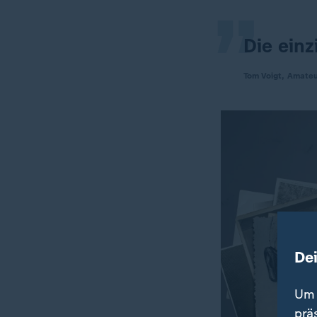
Die ein
Tom Voigt, Amateu
De
Um 
prä