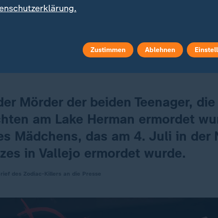
enschutzerklärung.
ord an Darlene Ferrin schickt ein Unbekannter ein
en an die örtliche Presse unterzeichnet mit dem Nam
reiszeichen) und einem Fadenkreuz. Es wird zum Symb
Zustimmen
Ablehnen
Einstel
der Mörder der beiden Teenager, die 
hten am Lake Herman ermordet wu
es Mädchens, das am 4. Juli in der
zes in Vallejo ermordet wurde.
ief des Zodiac-Killers an die Presse