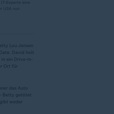
IT-Experte eine
der USA nun
Betty Lou Jensen
 Date. David holt
in ein Drive-in-
 Ort für
hner das Auto
- Betty getötet
 gibt weder