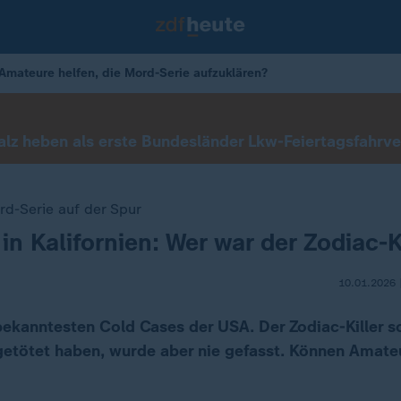
 Amateure helfen, die Mord-Serie aufzuklären?
lz heben als erste Bundesländer Lkw-Feiertagsfahrve
d-Serie auf der Spur
in Kalifornien: Wer war der Zodiac-K
10.01.2026 
 bekanntesten Cold Cases der USA. Der Zodiac-Killer so
etötet haben, wurde aber nie gefasst. Können Amate