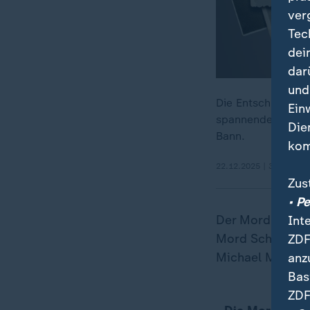
ver
Tec
dei
dar
und
Die Entschlüsselun
Ein
spannendes Puzzle
Die
Bann.
kom
22.12.2025 | 33:47 min
Zus
• P
Der Mord bleibt
Int
Mord Schlagzeil
ZDF
Michael Mageau.
anz
Bas
ZDF