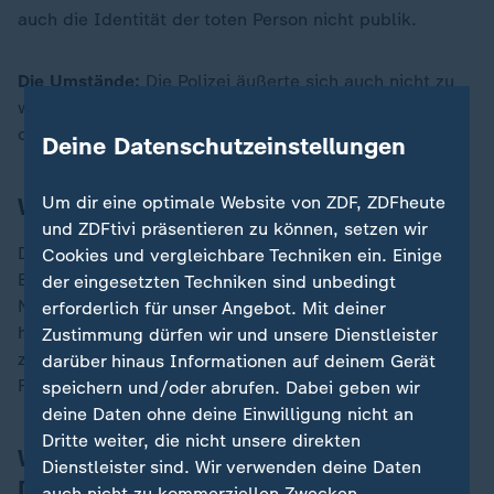
auch die Identität der toten Person nicht publik.
Die Umstände:
Die Polizei äußerte sich auch nicht zu
weiteren Umständen wie möglichen Todesursachen
oder anderen Details.
Deine Datenschutzeinstellungen
Wie geht es jetzt weiter?
Um dir eine optimale Website von ZDF, ZDFheute
und ZDFtivi präsentieren zu können, setzen wir
Die Polizei teilte mit, dass sie bei "neuer
Cookies und vergleichbare Techniken ein. Einige
Erkenntnislage" umgehend informieren werde. Als
der eingesetzten Techniken sind unbedingt
Nächstes steht die Identifizierung der Leiche an. "Wir
erforderlich für unser Angebot. Mit deiner
hoffen, dass wir morgen ein entsprechendes Ereginis
Zustimmung dürfen wir und unsere Dienstleister
zu verzeichnen haben", sagte Polizeisprecher Jürgen
darüber hinaus Informationen auf deinem Gerät
Fachinger am Nachmittag.
speichern und/oder abrufen. Dabei geben wir
deine Daten ohne deine Einwilligung nicht an
Dritte weiter, die nicht unsere direkten
Was wissen wir über den mutmaßlichen
Dienstleister sind. Wir verwenden deine Daten
Dreifachmord?
auch nicht zu kommerziellen Zwecken.