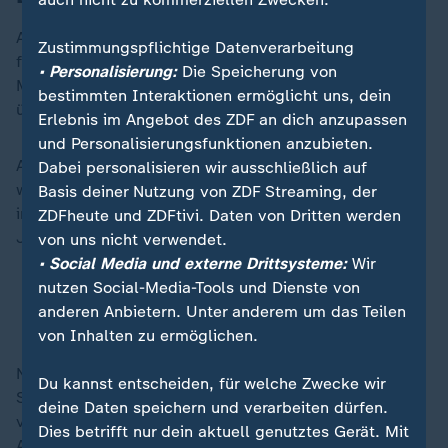
Am ersten Sonntag im April entdeckte die Polizei
Zustimmungspflichtige Datenverarbeitung
frühmorgens drei Tote in einem Einfamilienhaus. Die
• Personalisierung:
Die Speicherung von
Mutter hatte selbst noch den Notruf gewählt,
bestimmten Interaktionen ermöglicht uns, dein
überlebte die Tat jedoch nicht.
Erlebnis im Angebot des ZDF an dich anzupassen
und Personalisierungsfunktionen anzubieten.
Auch ihr 47 Jahre alter Mann und der 16-jährige Sohn
Dabei personalisieren wir ausschließlich auf
wurden tot aufgefunden. Das Ehepaar verblutete
Basis deiner Nutzung von ZDF Streaming, der
infolge von Stich- und Schussverletzungen, der
ZDFheute und ZDFtivi. Daten von Dritten werden
Jugendliche starb an einer Schussverletzung.
von uns nicht verwendet.
• Social Media und externe Drittsysteme:
Wir
nutzen Social-Media-Tools und Dienste von
Familie getötet - Fahndung nach Verdächtigem
anderen Anbietern. Unter anderem um das Teilen
Vom mutmaßlichen Täter fehlt jede Spur
von Inhalten zu ermöglichen.
Noch am Tatort sahen Polizisten jemanden flüchten.
Du kannst entscheiden, für welche Zwecke wir
Sie konnten ihn laut Polizeiangaben aber nicht
deine Daten speichern und verarbeiten dürfen.
verfolgen, weil sie sich um die Opfer kümmerten. Eine
Dies betrifft nur dein aktuell genutztes Gerät. Mit
Analyse der Spuren am Tatort führte später zu einem