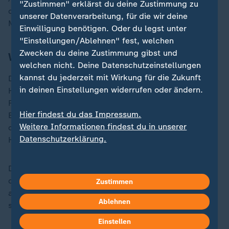
"Zustimmen" erklärst du deine Zustimmung zu
dringendem Tatverdacht gegen einen 61-jährigen
unserer Datenverarbeitung, für die wir deine
Mann aus dem Nachbarort.
Einwilligung benötigen. Oder du legst unter
"Einstellungen/Ablehnen" fest, welchen
Zwecken du deine Zustimmung gibst und
Was wissen wir über die Suche?
welchen nicht. Deine Datenschutzeinstellungen
kannst du jederzeit mit Wirkung für die Zukunft
Die Polizei suchte intensiv nach dem Mann. Sie ging
in deinen Einstellungen widerrufen oder ändern.
Hunderten Hinweisen nach, durchsuchte Waldgebiete,
Felder und einen Weiher. Eine Belohnung von 10.000
Hier findest du das Impressum.
Euro wurde ausgelobt und die Ermittler suchten über
Weitere Informationen findest du in unserer
die ZDF-Sendung
Aktenzeichen XY... ungelöst
nach
Datenschutzerklärung.
Hinweisen.
Doch vier Monate lang gab es keine richtige Spur zu
dem Mann. Letztlich teilte die Polizei mit, dass sie
Zustimmen
auch nicht ausschließen könne, dass der Mann tot und
Ablehnen
seine Leiche bloß nicht gefunden worden sei.
Einstellen