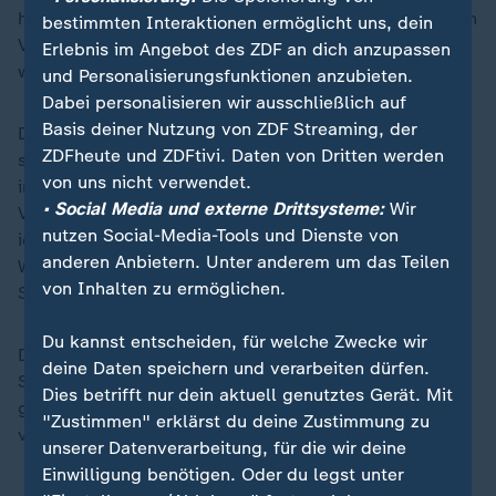
herbeigeführt, sagte Richter Sternberg. Die rechtlichen
bestimmten Interaktionen ermöglicht uns, dein
Voraussetzungen dafür, dass ohne den 51-Jährigen
Erlebnis im Angebot des ZDF an dich anzupassen
weiterverhandelt wird, seien gegeben.
und Personalisierungsfunktionen anzubieten.
Dabei personalisieren wir ausschließlich auf
Basis deiner Nutzung von ZDF Streaming, der
Der 51-Jährige habe in der Hauptverhandlung auch
ZDFheute und ZDFtivi. Daten von Dritten werden
selbst angekündigt, seinen Hungerstreik
von uns nicht verwendet.
instrumentalisieren zu wollen. Schon am zweiten
• Social Media und externe Drittsysteme:
Wir
Verhandlungstag hatte Taleb A. gesagt: "Jetzt mache
nutzen Social-Media-Tools und Dienste von
ich den Hungerstreik seit gestern. Ich will das drei
anderen Anbietern. Unter anderem um das Teilen
Wochen machen. Man erwartet keine körperlichen
von Inhalten zu ermöglichen.
Schäden."
Du kannst entscheiden, für welche Zwecke wir
Die Kammer und auch ein psychiatrischer
deine Daten speichern und verarbeiten dürfen.
Sachverständiger hätten ausreichend Gelegenheit
Dies betrifft nur dein aktuell genutztes Gerät. Mit
gehabt, sich einen Eindruck von dem Angeklagten zu
"Zustimmen" erklärst du deine Zustimmung zu
verschaffen, sagte Richter Sternberg.
unserer Datenverarbeitung, für die wir deine
Einwilligung benötigen. Oder du legst unter