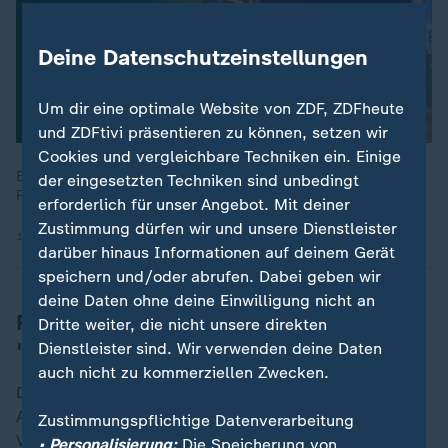
Deine Datenschutzeinstellungen
Um dir eine optimale Website von ZDF, ZDFheute
und ZDFtivi präsentieren zu können, setzen wir
Cookies und vergleichbare Techniken ein. Einige
Ein Jahr nach der Amokfahrt ringt eine ganze Stadt mit den
der eingesetzten Techniken sind unbedingt
Folgen des Anschlags.
erforderlich für unser Angebot. Mit deiner
Zustimmung dürfen wir und unsere Dienstleister
13.12.2025 | 26:53 min
darüber hinaus Informationen auf deinem Gerät
speichern und/oder abrufen. Dabei geben wir
deine Daten ohne deine Einwilligung nicht an
Richter: Verhandlungsunfähigkeit
Dritte weiter, die nicht unsere direkten
"vorsätzlich herbeigeführt"
Dienstleister sind. Wir verwenden deine Daten
auch nicht zu kommerziellen Zwecken.
Das Landgericht will den Prozess nun ohne den
Angeklagten fortsetzen. Der Angeklagte habe die
Zustimmungspflichtige Datenverarbeitung
Verhandlungsunfähigkeit vorsätzlich und schuldhaft
• Personalisierung:
Die Speicherung von