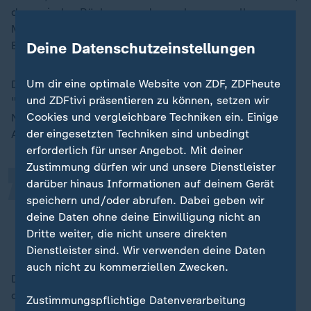
dass wir den Rücken gerade machen - vor allem, wenn
Menschen bedrängt werden, wenn Minderheiten in die
Deine Datenschutzeinstellungen
Ecke geschoben werden."
Um dir eine optimale Website von ZDF, ZDFheute
Die Botschaft bedeute auch, so Wilmer, sich nicht
„
und ZDFtivi präsentieren zu können, setzen wir
"kirre" machen zu lassen, wenn "Aggressoren in der
Cookies und vergleichbare Techniken ein. Einige
Nachbarschaft uns Angst machen", und sich von der
der eingesetzten Techniken sind unbedingt
Angst nicht lähmen zu lassen.
erforderlich für unser Angebot. Mit deiner
Zustimmung dürfen wir und unsere Dienstleister
darüber hinaus Informationen auf deinem Gerät
Wir sind stark, vor allem, wenn wir
speichern und/oder abrufen. Dabei geben wir
zusammenhalten.
deine Daten ohne deine Einwilligung nicht an
Dritte weiter, die nicht unsere direkten
Heiner Wilmer, Vorsitzender der deutschen Bischofskonferenz
Dienstleister sind. Wir verwenden deine Daten
auch nicht zu kommerziellen Zwecken.
Das wolle der Katholikentag den Menschen mit auf
den Weg geben, betonte Wilmer.
Zustimmungspflichtige Datenverarbeitung