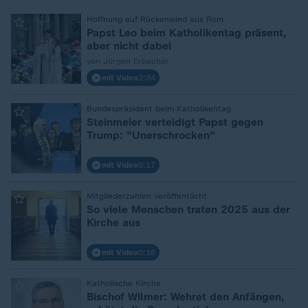
:
Hoffnung auf Rückenwind aus Rom
Papst Leo beim Katholikentag präsent,
aber nicht dabei
von Jürgen Erbacher
mit Video
2:34
:
Bundespräsident beim Katholikentag
Steinmeier verteidigt Papst gegen
Trump: "Unerschrocken"
mit Video
9:17
:
Mitgliederzahlen veröffentlicht
So viele Menschen traten 2025 aus der
Kirche aus
mit Video
0:18
:
Katholische Kirche
Bischof Wilmer: Wehret den Anfängen,