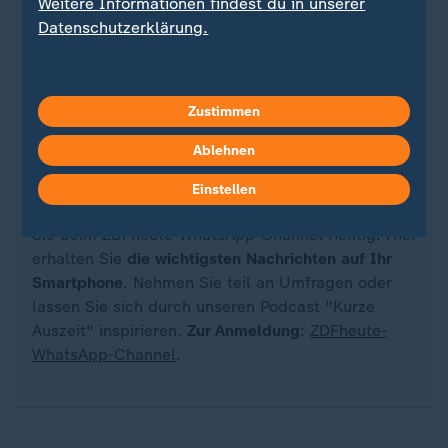
Weitere Informationen findest du in unserer
Datenschutzerklärung.
Zustimmen
Quelle: dpa
Ablehnen
Einstellen
Sie wollen auf dem Laufenden bleiben? Dann sind
Sie beim ZDFheute-WhatsApp-Channel richtig. Hier
erhalten Sie
die wichtigsten Nachrichten auf Ihr
Smartphone
. Nehmen Sie teil an Umfragen oder
lassen Sie sich durch unseren Podcast "Kurze
Auszeit" inspirieren.
Zur Anmeldung
:
ZDFheute-
WhatsApp-Channel
.