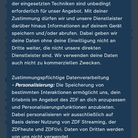
der eingesetzten Techniken sind unbedingt
zurückkehren.
erforderlich für unser Angebot. Mit deiner
Zustimmung dürfen wir und unsere Dienstleister
Der Zugverkehr von und nach Jerusalem wurde nach
darüber hinaus Informationen auf deinem Gerät
Angaben der israelischen Eisenbahngesellschaft wieder
speichern und/oder abrufen. Dabei geben wir
aufgenommen. Auch alle Straßen, darunter die zentrale
deine Daten ohne deine Einwilligung nicht an
Schnellstraße zwischen Tel Aviv und Jerusalem,
Dritte weiter, die nicht unsere direkten
wurden Medien zufolge wieder für den Verkehr
Dienstleister sind. Wir verwenden deine Daten
freigegeben.
auch nicht zu kommerziellen Zwecken.
Zustimmungspflichtige Datenverarbeitung
Ursache weiter unklar
• Personalisierung:
Die Speicherung von
bestimmten Interaktionen ermöglicht uns, dein
Die schweren Waldbrände um Jerusalem waren am
Erlebnis im Angebot des ZDF an dich anzupassen
Mittwoch ausgebrochen.
Israels
Ministerpräsident
und Personalisierungsfunktionen anzubieten.
Benjamin Netanjahu
sagte Medien zufolge, 18
Dabei personalisieren wir ausschließlich auf
Verdächtige seien bisher wegen des Vorwurfs der
Basis deiner Nutzung von ZDF Streaming, der
Brandstiftung festgenommen worden.
ZDFheute und ZDFtivi. Daten von Dritten werden
von uns nicht verwendet.