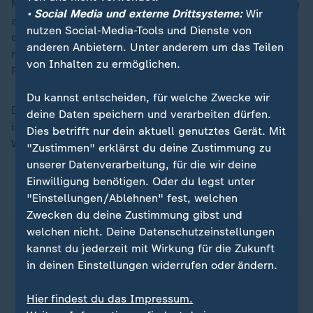
Mehrere israelische Medien berichteten unter Berufung
• Social Media und externe Drittsysteme:
Wir
auf Polizeikreise hingegen, Einsatzkräfte hätten nur
nutzen Social-Media-Tools und Dienste von
drei Personen festgenommen. Bei den Bränden wurden
anderen Anbietern. Unter anderem um das Teilen
mehrere Menschen verletzt und mussten etwa wegen
von Inhalten zu ermöglichen.
Rauchverletzungen behandelt werden.
Du kannst entscheiden, für welche Zwecke wir
Der Bezirksleiter der Jerusalemer Feuerwehr sprach im
deine Daten speichern und verarbeiten dürfen.
israelischen Fernsehen von dem "vielleicht größten"
Dies betrifft nur dein aktuell genutztes Gerät. Mit
Waldbrand, den es je in Israel gegeben habe.
"Zustimmen" erklärst du deine Zustimmung zu
unserer Datenverarbeitung, für die wir deine
Einwilligung benötigen. Oder du legst unter
ZDFheute auf WhatsApp
"Einstellungen/Ablehnen" fest, welchen
Zwecken du deine Zustimmung gibst und
welchen nicht. Deine Datenschutzeinstellungen
kannst du jederzeit mit Wirkung für die Zukunft
in deinen Einstellungen widerrufen oder ändern.
Hier findest du das Impressum.