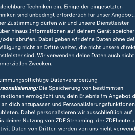
artig ausbreiteten. Mehr als 180.000 Menschen musste
gleichbare Techniken ein. Einige der eingesetzten
assen, unter ihnen zahlreiche
Hollywood-Stars und an
hniken sind unbedingt erforderlich für unser Angebot.
ner Zustimmung dürfen wir und unsere Dienstleister
über hinaus Informationen auf deinem Gerät speicher
0 Menschen weiter Evakuierungsan
/oder abrufen. Dabei geben wir deine Daten ohne de
willigung nicht an Dritte weiter, die nicht unsere direk
ch Ausbruch der Brände gelten noch immer Evakuier
nstleister sind. Wir verwenden deine Daten auch nicht
.000 Menschen. Dennoch begann mancherorts wieder d
merziellen Zwecken.
 Kinder öffneten die Schulen wieder ihre Türen - wen
ulen und solche in Evakuierungszonen weiter geschlo
timmungspflichtige Datenverarbeitung
ersonalisierung:
Die Speicherung von bestimmten
der Los Angeles Lakers, dem beliebten Basketballteam
eraktionen ermöglicht uns, dein Erlebnis im Angebot 
ole, fand am Montagabend statt.
 an dich anzupassen und Personalisierungsfunktionen
ubieten. Dabei personalisieren wir ausschließlich auf
 Popsänger The Weeknd sagte wegen der verheerende
is deiner Nutzung von ZDF Streaming, der ZDFheute 
 Konzert ab und verschob die Veröffentlichung seine
tivi. Daten von Dritten werden von uns nicht verwend