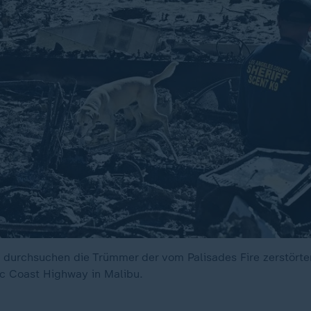
durchsuchen die Trümmer der vom Palisades Fire zerstörte
ic Coast Highway in Malibu.