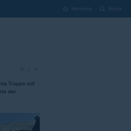
Merkliste
Suche
|
che Trupps mit
ete der