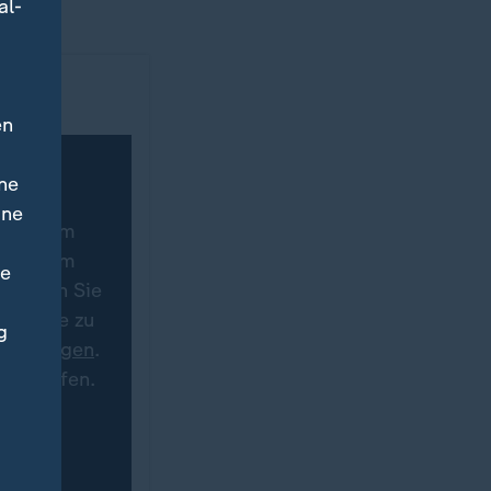
al-
en
ne
ine
nstagram
nstagram
ne
 können Sie
Besuche zu
g
stellungen
.
iderrufen.