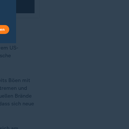
len
 Dem US-
ische
eits Böen mit
xtremen und
uellen Brände
dass sich neue
 sich am