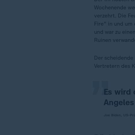
Wochenende weit
verzehrt. Die F
Fire" in und um
und war zu eine
Ruinen verwande
„
Der scheidende
Vertretern des 
Es wird 
Angeles 
Joe Biden, US-Pr