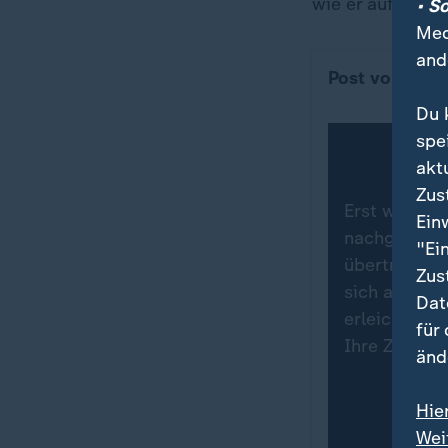
wie er auf Insta
• S
Med
and
Post von The
Du 
spe
akt
Zus
Erst wenn Si
Ein
nachgeladen
"Ei
übertragen.
Zus
sich auf der
Dat
erleichtern,
für
Ihre Zustim
änd
Hie
Wei