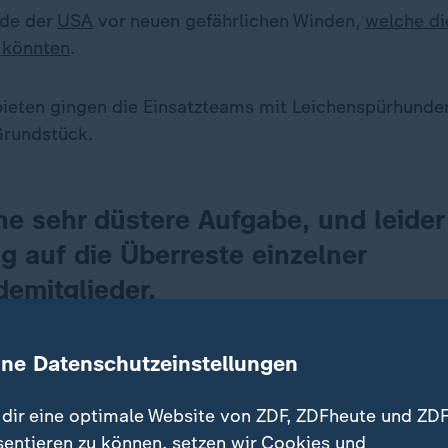
rde der
USA
vor neuen gefährlichen Winden,
welche d
 könnten
.
ieten gingen die Einsatzteams mit Leichenspürhunde
Grundstück.
ine sehr düstere Aufgabe, und leider
g auf die Überreste einzelner
emitglieder.
kssheriff
ine Datenschutzeinstellungen
m Dienstag waren rund um die südkalifornische Milli
dir eine optimale Website von ZDF, ZDFheute und ZDF
Brände ausgebrochen, die durch starken Wind angefa
sentieren zu können, setzen wir Cookies und