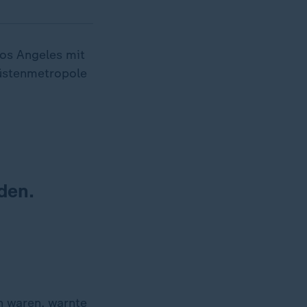
Los Angeles mit
üstenmetropole
den.
n waren, warnte