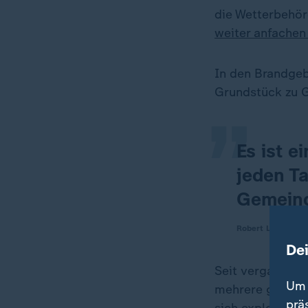
die Wetterbehö
weiter anfachen
„
In den Brandgeb
Grundstück zu 
Es ist e
jeden Ta
Gemeind
Robert Luna, Bezir
De
Seit vergangene
Um 
mehrere große 
prä