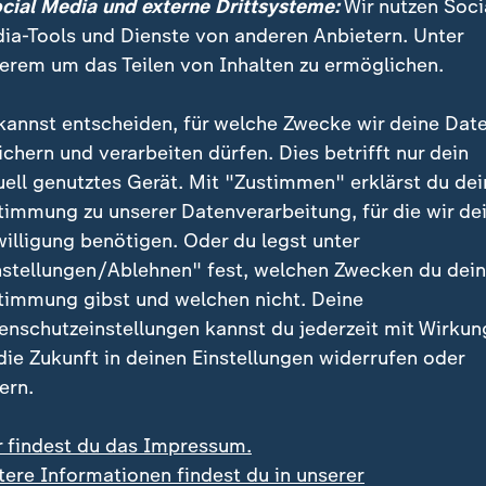
gram mitteilte.
ocial Media und externe Drittsysteme:
Wir nutzen Soci
ia-Tools und Dienste von anderen Anbietern. Unter
erem um das Teilen von Inhalten zu ermöglichen.
 Weeknd
kannst entscheiden, für welche Zwecke wir deine Dat
ichern und verarbeiten dürfen. Dies betrifft nur dein
Ein Klick für den Datenschutz
uell genutztes Gerät. Mit "Zustimmen" erklärst du dei
timmung zu unserer Datenverarbeitung, für die wir de
e hier klicken, werden Bilder und andere Daten von I
willigung benötigen. Oder du legst unter
. Ihre IP-Adresse wird dabei an externe Server von I
nstellungen/Ablehnen" fest, welchen Zwecken du dei
 Über den Datenschutz dieses Social Media-Anbieters
timmung gibst und welchen nicht. Deine
 Seite von Instagram informieren. Um Ihre künftigen 
enschutzeinstellungen kannst du jederzeit mit Wirkun
 speichern wir Ihre Zustimmung in den
Datenschutzein
 die Zukunft in deinen Einstellungen widerrufen oder
mung können Sie im Bereich „Meine News“ jederzeit w
ern.
Instagram-Inhalte anzeigen
r findest du das Impressum.
tere Informationen findest du in unserer