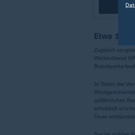
Dat
Etwa 12.0
Zugleich sorgte
Wetterdienst NW
Brandwetterbedi
In Teilen der V
Windgeschwindig
gefährlichen Be
erheblich ersch
Feuer entzündet
Der im noblen S