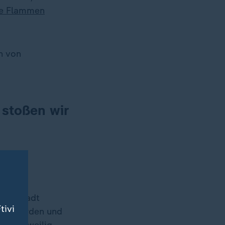
ie Flammen
n von
 stoßen wir
onenstadt
tivi
cht wurden und