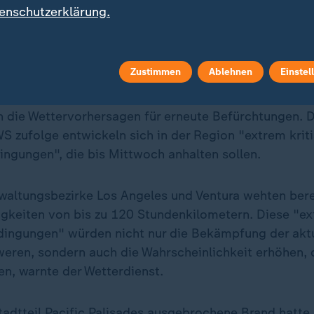
Datenschutzeinstellungen anpassen
enschutzerklärung.
Zustimmen
Ablehnen
Einstel
00 Gebäude sind nur noch Ruinen
n die Wettervorhersagen für erneute Befürchtungen.
S zufolge entwickeln sich in der Region "extrem krit
ngungen", die bis Mittwoch anhalten sollen.
erwaltungsbezirke Los Angeles und Ventura wehten ber
keiten von bis zu 120 Stundenkilometern. Diese "e
dingungen" würden nicht nur die Bekämpfung der akt
weren, sondern auch die Wahrscheinlichkeit erhöhen, 
en, warnte der Wetterdienst.
tadtteil Pacific Palisades ausgebrochene Brand hatte