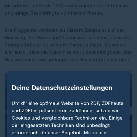
Mitarbeiter an Bord: 13 Crewmitglieder der Lufthansa
und einige Beschäftigte von Partnerfirmen.
Die Fluggäste warteten zu diesem Zeitpunkt auf das
Boarding. Auf Fotos und Videos war zu sehen, dass die
Fluggastbrücke bereits am Flieger anliegt. Zu sehen
war auch, dass die Maschine stark beschädigt war. Der
Bug war nach vorn gekippt, das Heck ragte nach oben.
Deine Datenschutzeinstellungen
Um dir eine optimale Website von ZDF, ZDFheute
und ZDFtivi präsentieren zu können, setzen wir
Cookies und vergleichbare Techniken ein. Einige
der eingesetzten Techniken sind unbedingt
erforderlich für unser Angebot. Mit deiner