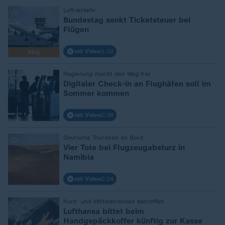
:
Luftverkehr
Bundestag senkt Ticketsteuer bei
Flügen
mit Video
1:32
FAQ
:
Regierung macht den Weg frei
Digitaler Check-in an Flughäfen soll im
Sommer kommen
mit Video
0:36
:
Deutsche Touristen an Bord
Vier Tote bei Flugzeugabsturz in
Namibia
mit Video
0:24
:
Kurz- und Mittelstrecken betroffen
Lufthansa bittet beim
Handgepäckkoffer künftig zur Kasse