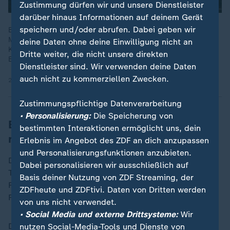
Zustimmung dürfen wir und unsere Dienstleister
darüber hinaus Informationen auf deinem Gerät
speichern und/oder abrufen. Dabei geben wir
Bei Lufthansa dürfen künftig bei Kurz- und
Mittelstreckenflügen keine kostenlosen Koffer mehr mit in die
deine Daten ohne deine Einwilligung nicht an
Kabine genommen werden. Die Koffer sollen mindestens 15
Dritte weiter, die nicht unsere direkten
Euro Aufpreis kosten.
Dienstleister sind. Wir verwenden deine Daten
auch nicht zu kommerziellen Zwecken.
23.04.2026 | 0:24 min
Zustimmungspflichtige Datenverarbeitung
• Personalisierung:
Die Speicherung von
Boeing soll nach Untersuchung
bestimmten Interaktionen ermöglicht uns, dein
repariert werden
Erlebnis im Angebot des ZDF an dich anzupassen
und Personalisierungsfunktionen anzubieten.
Das betroffene Flugzeug wurde inzwischen zum
Dabei personalisieren wir ausschließlich auf
Technik-Gelände geschleppt. Auswirkungen auf den
Basis deiner Nutzung von ZDF Streaming, der
Flugbetrieb gab es nach Angaben des
ZDFheute und ZDFtivi. Daten von Dritten werden
Flughafenbetreibers Fraport am Freitag keine.
von uns nicht verwendet.
• Social Media und externe Drittsysteme:
Wir
Die Bundesstelle für Flugunfalluntersuchung habe die
nutzen Social-Media-Tools und Dienste von