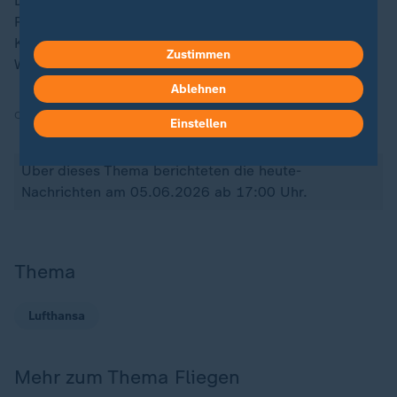
Der Betreiber und der Flughafen hätten daraufhin eine
Reihe an Sicherheitsmaßnahmen eingeführt, darunter
Korrekturen am Flugzeug und Änderungen bei den
Zustimmen
Wartungs- und Notfallverfahren, hieß es.
Ablehnen
Quelle:
dpa
Einstellen
Über dieses Thema berichteten die heute-
Nachrichten am 05.06.2026 ab 17:00 Uhr.
Thema
Lufthansa
Mehr zum Thema Fliegen