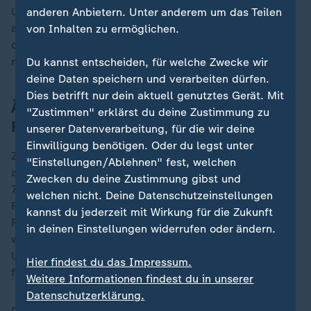
Untersuchung des Vorfalls bereits am Donnerstag
anderen Anbietern. Unter anderem um das Teilen
aufgenommen, teilte Lufthansa mit. Nach Abschluss
von Inhalten zu ermöglichen.
der Untersuchungen soll die Boeing 787 demnach
repariert werden.
Du kannst entscheiden, für welche Zwecke wir
deine Daten speichern und verarbeiten dürfen.
Dies betrifft nur dein aktuell genutztes Gerät. Mit
Ähnlicher Vorfall 2021 am Londoner
"Zustimmen" erklärst du deine Zustimmung zu
Flughafen
unserer Datenverarbeitung, für die wir deine
Einwilligung benötigen. Oder du legst unter
Zu einem ähnlichen Vorfall kam es auch im Juni 2021
"Einstellungen/Ablehnen" fest, welchen
am Londoner Flughafen Heathrow mit einer Boeing
Zwecken du deine Zustimmung gibst und
787-8. Während der Vorbereitungen für einen
welchen nicht. Deine Datenschutzeinstellungen
Frachtflug nach Frankfurt am Main war die Nase des
kannst du jederzeit mit Wirkung für die Zukunft
Flugzeuges auf den Boden gekracht, zwei Personen
in deinen Einstellungen widerrufen oder ändern.
wurden leicht verletzt. Damals ergaben
Untersuchungen, dass ein Verriegelungsstift an
Hier findest du das Impressum.
falscher Stelle eingesetzt worden war.
Weitere Informationen findest du in unserer
Datenschutzerklärung.