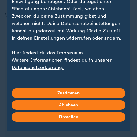
Einwilligung benötigen. Oder du legst unter
"Einstellungen/Ablehnen" fest, welchen
Wichtiger Hinweis in eigener Sache
Zwecken du deine Zustimmung gibst und
welchen nicht. Deine Datenschutzeinstellungen
kannst du jederzeit mit Wirkung für die Zukunft
Unser Nachrichtenangebot - jetzt als bevorzugte
in deinen Einstellungen widerrufen oder ändern.
Quelle bei Google
Hier findest du das Impressum.
Wer bei Google etwas sucht, bekommt neben den
Weitere Informationen findest du in unserer
Suchergebnissen auch eine Box mit Schlagzeilen
Datenschutzerklärung.
angezeigt.
Mit ZDFheute als hinterlegter Quelle bekommen
Zustimmen
Sie unsere Inhalte häufiger in die Schlagzeilen-Box
gespielt - geprüfte Inhalte, direkt in Ihrem
Ablehnen
Überblick.
Einstellen
→ Hier
ZDFheute als bevorzugte Quelle einstellen
.