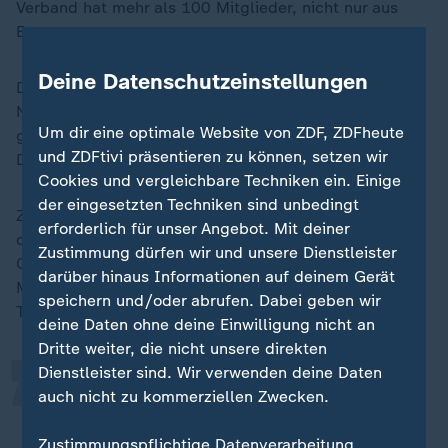
Verband hat mehr als 100 Mitglieder, nicht nur aus
Europa.
Deine Datenschutzeinstellungen
Die EBU organisiert unter anderem den Austausch von
Nachrichten unter den Mitgliedern und stellt bei
Um dir eine optimale Website von ZDF, ZDFheute
größeren Veranstaltungen Technik zur Verfügung. Aus
und ZDFtivi präsentieren zu können, setzen wir
Deutschland sind etwa die ARD und das ZDF dabei.
Cookies und vergleichbare Techniken ein. Einige
der eingesetzten Techniken sind unbedingt
ZDFheute-ESC-Experte Dominik Rzepka gibt Kritikern
erforderlich für unser Angebot. Mit deiner
dieser Entscheidung mit: "Es ist der Eurovision Song
„
Zustimmung dürfen wir und unsere Dienstleister
Contest, nicht der European Song Contest. Eine EU-
darüber hinaus Informationen auf deinem Gerät
Mitgliedschaft ist keine Voraussetzung für eine
speichern und/oder abrufen. Dabei geben wir
Teilnahme."
deine Daten ohne deine Einwilligung nicht an
Dritte weiter, die nicht unsere direkten
Dienstleister sind. Wir verwenden deine Daten
Natürlich entfernt sich der ESC
auch nicht zu kommerziellen Zwecken.
damit ein Stück weit von seinen
Anfängen. Ich denke aber, dass die
Zustimmungspflichtige Datenverarbeitung