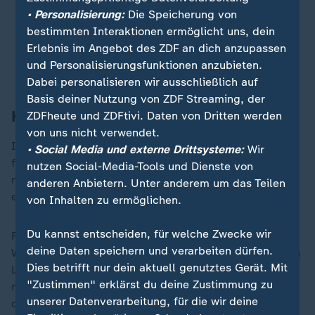
• Personalisierung:
Die Speicherung von
Entwicklung gut ist. Denn der ESC
bestimmten Interaktionen ermöglicht uns, dein
muss ständig reformiert werden.
Erlebnis im Angebot des ZDF an dich anzupassen
und Personalisierungsfunktionen anzubieten.
Dominik Rzepka, ESC-Experte von ZDFheute
Dabei personalisieren wir ausschließlich auf
Basis deiner Nutzung von ZDF Streaming, der
Kanada würde bei Sieg ESC ausrichten
ZDFheute und ZDFtivi. Daten von Dritten werden
von uns nicht verwendet.
In den Augen des Experten ist die EBU-Entscheidung
• Social Media und externe Drittsysteme:
Wir
für eine kanadische Teilnahme der Versuch, den ESC
nutzen Social-Media-Tools und Dienste von
moderner zu gestalten. Man wolle neue Zielgruppen
anderen Anbietern. Unter anderem um das Teilen
erschließen und sich für neue Märkte öffnen.
von Inhalten zu ermöglichen.
Du kannst entscheiden, für welche Zwecke wir
Für den Fall eines Siegs 2027 würde Kanada den
deine Daten speichern und verarbeiten dürfen.
Wettbewerb im darauffolgenden Jahr sogar im eigenen
Dies betrifft nur dein aktuell genutztes Gerät. Mit
Land ausrichten, wie der ESC-Veranstalter ZDFheute
"Zustimmen" erklärst du deine Zustimmung zu
mitteilt. Ein ESC in Toronto oder Vancouver 2028 wäre
unserer Datenverarbeitung, für die wir deine
damit tatsächlich möglich.