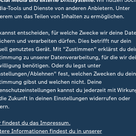
ocial Media und externe Drittsysteme:
Wir nutzen Soci
ia-Tools und Dienste von anderen Anbietern. Unter
erem um das Teilen von Inhalten zu ermöglichen.
kannst entscheiden, für welche Zwecke wir deine Dat
ichern und verarbeiten dürfen. Dies betrifft nur dein
uell genutztes Gerät. Mit "Zustimmen" erklärst du dei
timmung zu unserer Datenverarbeitung, für die wir de
willigung benötigen. Oder du legst unter
:
:
US-Berufungsgericht
nstellungen/Ablehnen" fest, welchen Zwecken du dei
endruck gefährdet
Trumps Ballsaal-Projekt
timmung gibst und welchen nicht. Deine
szene
vorerst gestoppt
enschutzeinstellungen kannst du jederzeit mit Wirkun
deo
0:37
Video
0:28
 die Zukunft in deinen Einstellungen widerrufen oder
ern.
r findest du das Impressum.
tere Informationen findest du in unserer