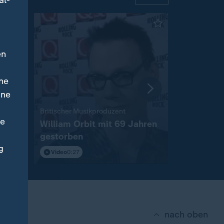
al-
en
ne
ine
:
Britischer Musikproduzent
Spanische Po
ne
William Orbit mit 69 Jahren
Mittelmee
gestorben
Netzwerk 
g
Video
0:27
Video
0:38
nach oben