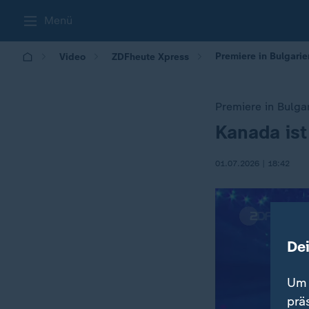
Menü
Premiere in Bulgari
Video
ZDFheute Xpress
Premiere in Bulga
Kanada is
:
01.07.2026 | 18:42
De
Um 
prä