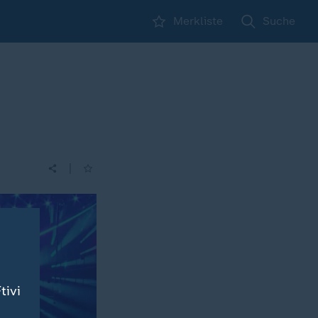
Merkliste
Suche
|
tivi