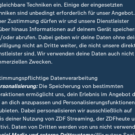
gleichbare Techniken ein. Einige der eingesetzten
hniken sind unbedingt erforderlich für unser Angebot.
ner Zustimmung dürfen wir und unsere Dienstleister
über hinaus Informationen auf deinem Gerät speicher
/oder abrufen. Dabei geben wir deine Daten ohne de
willigung nicht an Dritte weiter, die nicht unsere direk
nstleister sind. Wir verwenden deine Daten auch nicht
merziellen Zwecken.
timmungspflichtige Datenverarbeitung
27 erstmals am Eurovision Song Contest in Bulgarien
ersonalisierung:
Die Speicherung von bestimmten
in Kanada beliebt, 1988 gewann die Kanadierin Célin
eraktionen ermöglicht uns, dein Erlebnis im Angebot 
chweiz.
 an dich anzupassen und Personalisierungsfunktionen
ubieten. Dabei personalisieren wir ausschließlich auf
is deiner Nutzung von ZDF Streaming, der ZDFheute 
tivi. Daten von Dritten werden von uns nicht verwend
 Videos