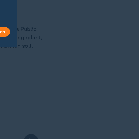
e", das Public
len
ssehalle geplant,
 bieten soll.