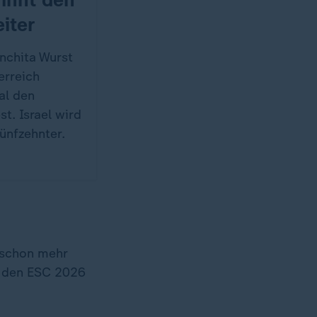
iter
nchita Wurst
erreich
al den
t. Israel wird
ünfzehnter.
 schon mehr
r den ESC 2026