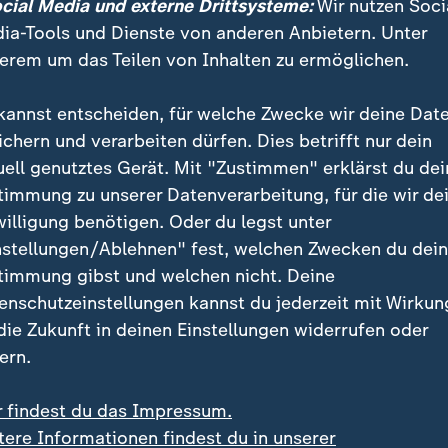
ocial Media und externe Drittsysteme:
Wir nutzen Soci
(Niederlande), 2021
ia-Tools und Dienste von anderen Anbietern. Unter
rael), 2019
erem um das Teilen von Inhalten zu ermöglichen.
kannst entscheiden, für welche Zwecke wir deine Dat
 ist das realistisch?
ichern und verarbeiten dürfen. Dies betrifft nur dein
uell genutztes Gerät. Mit "Zustimmen" erklärst du dei
ingen sich bereits drei weitere Städte ins Gespräch:
timmung zu unserer Datenverarbeitung, für die wir de
r Grenze zu
Ungarn
und Wels. Die Stadt im Norden Öst
willigung benötigen. Oder du legst unter
r und plant eine Doppel-Bewerbung mit einer Stadt,
nstellungen/Ablehnen" fest, welchen Zwecken du dei
turhauptstadt war:
timmung gibst und welchen nicht. Deine
enschutzeinstellungen kannst du jederzeit mit Wirkun
 die Zukunft in deinen Einstellungen widerrufen oder
ern.
en, dass Wels allein nicht die ausr
äten hat. Gemeinsam mit Linz könnt
r findest du das Impressum.
tionieren.
tere Informationen findest du in unserer