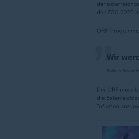
der österreichi
„
den ESC 2026 au
ORF-Programmch
Wir werd
Stefanie Groiss-H
Der ORF muss bi
die österreichi
Inflation anzup