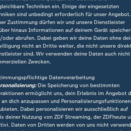
gleichbare Techniken ein. Einige der eingesetzten
richt sich für Wien aus:
hniken sind unbedingt erforderlich für unser Angebot.
ner Zustimmung dürfen wir und unsere Dienstleister
über hinaus Informationen auf deinem Gerät speicher
eund wohnt nicht weit weg von der 
/oder abrufen. Dabei geben wir deine Daten ohne de
nnte ich dort zu Fuß hingehen.
willigung nicht an Dritte weiter, die nicht unsere direk
nstleister sind. Wir verwenden deine Daten auch nicht
025
merziellen Zwecken.
sächlich den Zuschlag bekommen, würde der ESC nach
timmungspflichtige Datenverarbeitung
 Hauptstadt stattfinden. Die vergangenen Ausrichtung
ersonalisierung:
Die Speicherung von bestimmten
ie Hauptstadt des Gastgeberlandes:
eraktionen ermöglicht uns, dein Erlebnis im Angebot 
 an dich anzupassen und Personalisierungsfunktionen
eiz), 2025
ubieten. Dabei personalisieren wir ausschließlich auf
weden), 2024
is deiner Nutzung von ZDF Streaming, der ZDFheute 
England), 2023
tivi. Daten von Dritten werden von uns nicht verwend
en), 2022