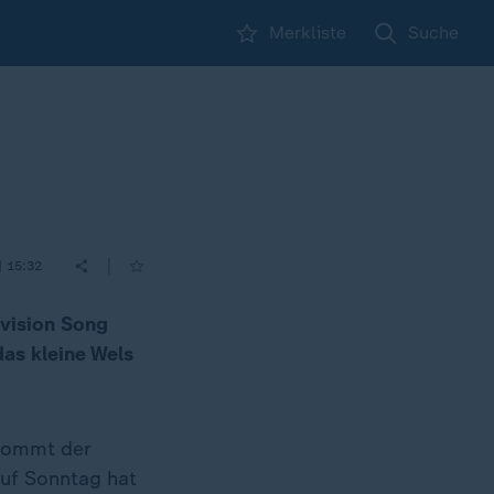
Merkliste
Suche
|
| 15:32
ovision Song
as kleine Wels
 kommt der
auf Sonntag hat