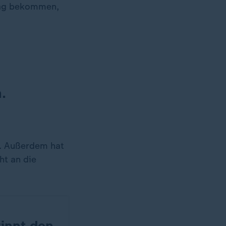
trag bekommen,
.
n. Außerdem hat
ht an die
innt den