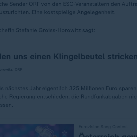
sche Sender ORF von den ESC-Veranstaltern den Auf
szurichten. Eine kostspielige Angelegenheit.
efin Stefanie Groiss-Horowitz sagt:
en uns einen Klingelbeutel stricken
orowitz, ORF
s nächstes Jahr eigentlich 325 Millionen Euro spare
sche Regierung entschieden, die Rundfunkabgaben nic
assen.
Eurovision Song Contest
:
Österreich gew