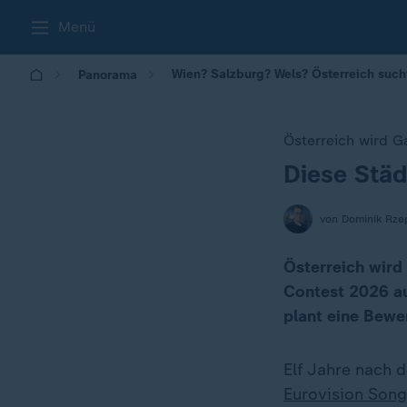
Menü
Wien? Salzburg? Wels? Österreich such
Panorama
Österreich wird G
Diese Stä
:
von Dominik Rze
Österreich wird
Contest 2026 au
plant eine Bewe
Elf Jahre nach 
Eurovision Song