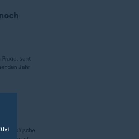
 noch
 Frage, sagt
menden Jahr
tivi
sterreichische
tragen. Auch