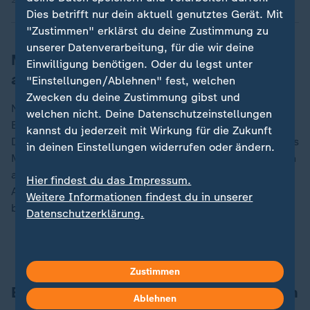
25.07.2025 | 2:44 min
Dies betrifft nur dein aktuell genutztes Gerät. Mit
"Zustimmen" erklärst du deine Zustimmung zu
unserer Datenverarbeitung, für die wir deine
Mutmaßlicher Entführer könnte
Einwilligung benötigen. Oder du legst unter
aussagen
"Einstellungen/Ablehnen" fest, welchen
Zwecken du deine Zustimmung gibst und
Nach Medienberichten ist einer der mutmaßlichen
welchen nicht. Deine Datenschutzeinstellungen
Entführer, der in Israel lebt, zu einer Aussage bereit.
kannst du jederzeit mit Wirkung für die Zukunft
Die Staatsanwaltschaft bestätigte, dass ein Anwalt des
in deinen Einstellungen widerrufen oder ändern.
Mannes Kooperationsbereitschaft signalisiert habe. Ein
anderer Israeli, der als einziger der insgesamt sieben
Hier findest du das Impressum.
Angeklagten in Untersuchungshaft sitzt, machte
Weitere Informationen findest du in unserer
bereits detaillierte Angaben zu der Rückholaktion.
Datenschutzerklärung.
Block-Prozess: Angeklagter gesteht Entführung
Zustimmen
Ermittlungen gegen Ex-BND-Präsidenten
Ablehnen