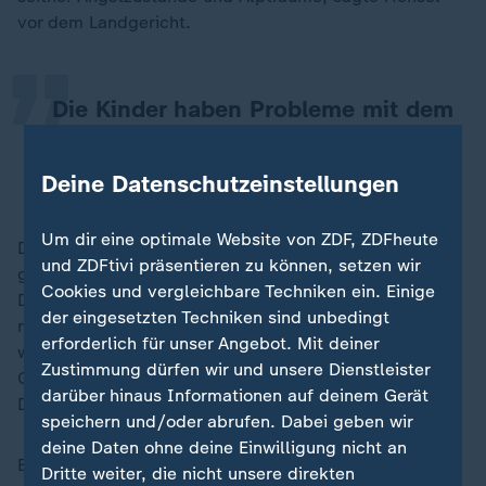
„
vor dem Landgericht.
Die Kinder haben Probleme mit dem
Rausgehen.
Deine Datenschutzeinstellungen
Stephan Hensel
Um dir eine optimale Website von ZDF, ZDFheute
Das sei vor allem in der dunklen Jahreszeit so. Für die
und ZDFtivi präsentieren zu können, setzen wir
ganze Familie sei noch keine Normalität eingetreten.
Cookies und vergleichbare Techniken ein. Einige
Die Kinder seien aus Sicherheitsgründen in der Schule
der eingesetzten Techniken sind unbedingt
nicht unter ihrem richtigen Namen angemeldet. Nach
erforderlich für unser Angebot. Mit deiner
wenigen Tagen mussten sie aufgrund einer
Zustimmung dürfen wir und unsere Dienstleister
Gerichtsentscheidung wieder zu ihrem Vater nach
darüber hinaus Informationen auf deinem Gerät
Dänemark zurückkehren.
speichern und/oder abrufen. Dabei geben wir
deine Daten ohne deine Einwilligung nicht an
Block ist angeklagt, die Rückholaktion in Auftrag
Dritte weiter, die nicht unsere direkten