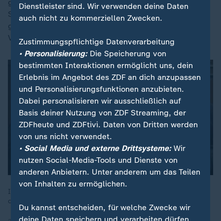
gegeben zu haben, was sie bestreitet. Die
Dienstleister sind. Wir verwenden deine Daten
Staatsanwaltschaft ermittelt zurzeit
auch nicht zu kommerziellen Zwecken.
gegen Block wegen des Verdachts der falschen
Verdächtigung und Verleumdung.
Zustimmungspflichtige Datenverarbeitung
• Personalisierung:
Die Speicherung von
bestimmten Interaktionen ermöglicht uns, dein
Erlebnis im Angebot des ZDF an dich anzupassen
und Personalisierungsfunktionen anzubieten.
Dabei personalisieren wir ausschließlich auf
Basis deiner Nutzung von ZDF Streaming, der
ZDFheute und ZDFtivi. Daten von Dritten werden
von uns nicht verwendet.
• Social Media und externe Drittsysteme:
Wir
nutzen Social-Media-Tools und Dienste von
anderen Anbietern. Unter anderem um das Teilen
von Inhalten zu ermöglichen.
In einer emotionalen Aussage bestritt die angeklagte Mutter
die Vorwürfe.
Du kannst entscheiden, für welche Zwecke wir
deine Daten speichern und verarbeiten dürfen.