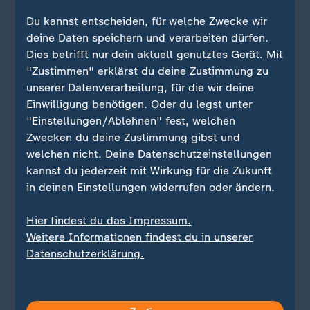
Goldener Bär für den besten Film: "Gelbe
Briefe" von Ilker Çatak
Du kannst entscheiden, für welche Zwecke wir
Silberner Bär Großer Preis der Jury: "Kurtulus"
deine Daten speichern und verarbeiten dürfen.
von Emin Alper
Dies betrifft nur dein aktuell genutztes Gerät. Mit
Silberner Bär Preis der Jury: "Queen at Sea"
"Zustimmen" erklärst du deine Zustimmung zu
von Lance Hammer
unserer Datenverarbeitung, für die wir deine
Silberner Bär für die beste Regie: Grant Gee
Einwilligung benötigen. Oder du legst unter
für "Everybody Digs Bill Evans"
"Einstellungen/Ablehnen" fest, welchen
Silberner Bär für die beste schauspielerische
Zwecken du deine Zustimmung gibst und
Leistung in einer Hauptrolle: Sandra Hüller in
welchen nicht. Deine Datenschutzeinstellungen
"Rose"
kannst du jederzeit mit Wirkung für die Zukunft
Silberner Bär für die beste schauspielerische
in deinen Einstellungen widerrufen oder ändern.
Leistung in einer Nebenrolle: Anna Calder-
Marshall und Tom Courtenay in "Queen at
Hier findest du das Impressum.
Sea"
Weitere Informationen findest du in unserer
Silberner Bär für das beste Drehbuch:
Datenschutzerklärung.
Geneviève Dulude-de Celles für "Nina Roza"
Silberner Bär für eine herausragende
künstlerische Leistung: Anna Fitch und Banker