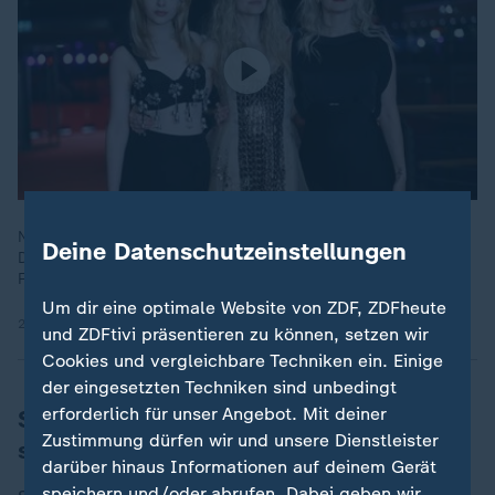
Noch immer ist die weibliche Sicht im Kino unterrepräsentiert.
Deine Datenschutzeinstellungen
Die diesjährige Berlinale fiel durch viele starke Auftritte von
Filmemacherinnen auf.
Um dir eine optimale Website von ZDF, ZDFheute
21.02.2026 | 2:17 min
und ZDFtivi präsentieren zu können, setzen wir
Cookies und vergleichbare Techniken ein. Einige
der eingesetzten Techniken sind unbedingt
erforderlich für unser Angebot. Mit deiner
Sandra Hüller für beste
Zustimmung dürfen wir und unsere Dienstleister
schauspielerische Leistung geehrt
darüber hinaus Informationen auf deinem Gerät
speichern und/oder abrufen. Dabei geben wir