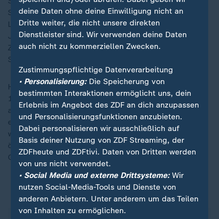
Schauspielerin Sandra Hüller wurde zuvor mit dem
deine Daten ohne deine Einwilligung nicht an
Silbernen Bären für die beste schauspielerische
Dritte weiter, die nicht unsere direkten
Leistung in einer Hauptrolle ausgezeichnet. Die 47-
Dienstleister sind. Wir verwenden deine Daten
Jährige erhielt die Auszeichnung für ihre Rolle in der
auch nicht zu kommerziellen Zwecken.
ZDF/ARTE-Koproduktion
"Rose" von Markus
Schleinzer.
Zustimmungspflichtige Datenverarbeitung
• Personalisierung:
Die Speicherung von
Hüller verkörpert in dem Drama eine Frau, die sich im
bestimmten Interaktionen ermöglicht uns, dein
17. Jahrhundert in einem kleinen, abgelegenen Dorf
Erlebnis im Angebot des ZDF an dich anzupassen
als Mann ausgibt. Einzig so sieht sie die Chance auf
und Personalisierungsfunktionen anzubieten.
ein freies, selbstbestimmtes Dasein. Als sie entlarvt
Dabei personalisieren wir ausschließlich auf
wird, kennt die Dorfgemeinschaft kein Erbarmen. Der
Basis deiner Nutzung von ZDF Streaming, der
österreichische Regisseur Schleinzer erzählt die
ZDFheute und ZDFtivi. Daten von Dritten werden
Geschichte in strengen Schwarz-Weiß-Bildern.
von uns nicht verwendet.
• Social Media und externe Drittsysteme:
Wir
nutzen Social-Media-Tools und Dienste von
Preisträger der 76. Berlinale
anderen Anbietern. Unter anderem um das Teilen
von Inhalten zu ermöglichen.