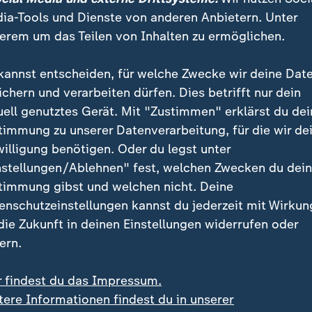
ia-Tools und Dienste von anderen Anbietern. Unter
erem um das Teilen von Inhalten zu ermöglichen.
kannst entscheiden, für welche Zwecke wir deine Dat
ichern und verarbeiten dürfen. Dies betrifft nur dein
uell genutztes Gerät. Mit "Zustimmen" erklärst du dei
 Vergleich zum Vorjahresmonat einen deutlichen Anstieg d
timmung zu unserer Datenverarbeitung, für die wir de
wegen der Spritpreise ist ein E-Auto für viele attraktiver g
willigung benötigen. Oder du legst unter
nstellungen/Ablehnen" fest, welchen Zwecken du dei
timmung gibst und welchen nicht. Deine
enschutzeinstellungen kannst du jederzeit mit Wirkun
en Angaben nach, dass die Pannenwahrscheinlichkeit hö
 die Zukunft in deinen Einstellungen widerrufen oder
ug ist. Allerdings werden auch ältere Fahrzeuge immer
ern.
 altes Fahrzeug hatte im Jahr 2015 noch eine
nlichkeit von 6,5 Prozent - 2025 waren es nur noch 3
r findest du das Impressum.
AC.
tere Informationen findest du in unserer