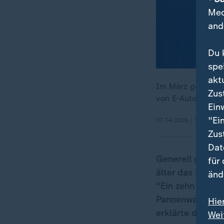
Med
and
Du 
spe
akt
Im März gab es im
Zus
von E-Autos. Auch 
Ein
"Ei
07.04.2026 | 1:35 min
Zus
Dat
Generell gilt d
für
älter das Fahrze
änd
"Ein zehn Jahre
Pannenwahrschei
Hie
erklärte der AD
Wei