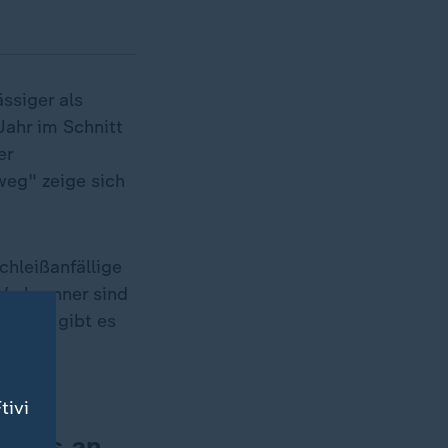
ssiger als
ahr im Schnitt
er
weg" zeige sich
chleißanfällige
 Verbrenner sind
-Autos gibt es
uf die
tivi
egt's an