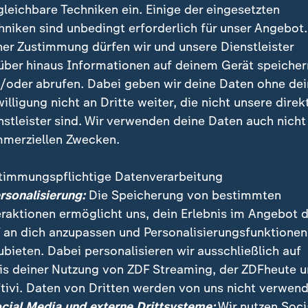
gleichbare Techniken ein. Einige der eingesetzten
e
hniken sind unbedingt erforderlich für unser Angebot.
ner Zustimmung dürfen wir und unsere Dienstleister
Antrieb ist allerdings ein Defekt der 12V-Batterie d
über hinaus Informationen auf deinem Gerät speicher
e für Einsätze der Pannenhilfe. "Fast die Hälfte aller 
/oder abrufen. Dabei geben wir deine Daten ohne de
e der Automobilclub.
willigung nicht an Dritte weiter, die nicht unsere direk
nstleister sind. Wir verwenden deine Daten auch nicht
merziellen Zwecken.
timmungspflichtige Datenverarbeitung
ersonalisierung:
Die Speicherung von bestimmten
eraktionen ermöglicht uns, dein Erlebnis im Angebot 
 an dich anzupassen und Personalisierungsfunktionen
ubieten. Dabei personalisieren wir ausschließlich auf
is deiner Nutzung von ZDF Streaming, der ZDFheute 
tivi. Daten von Dritten werden von uns nicht verwend
ocial Media und externe Drittsysteme:
Wir nutzen Soci