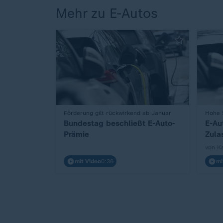
Mehr zu E-Autos
:
Förderung gilt rückwirkend ab Januar
:
Hohe S
Bundestag beschließt E-Auto-
E-Au
Prämie
Zula
von K
mit Video
0:36
mi