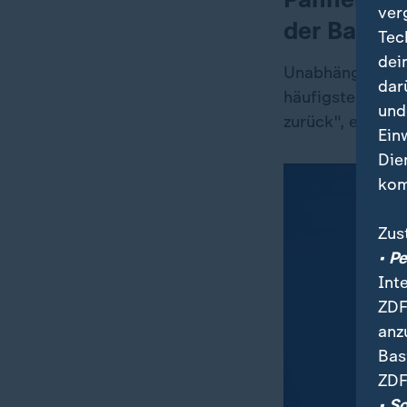
ver
der Batteri
Tec
dei
Unabhängig vom 
dar
häufigste Ursach
und
zurück", erklärt
Ein
Die
kom
Zus
• P
Int
ZDF
anz
Bas
ZDF
• S