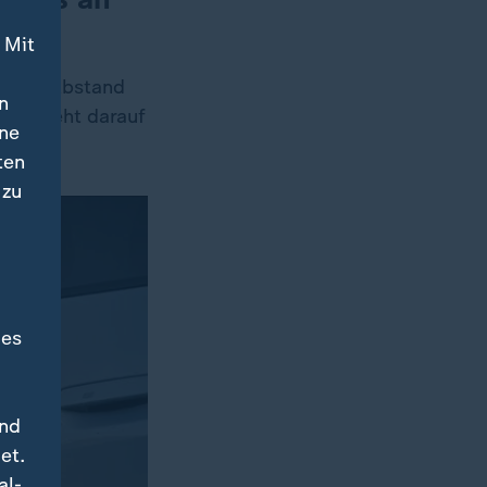
 Mit
ie mit Abstand
n
Fälle geht darauf
ine
ten
 zu
des
und
et.
al-