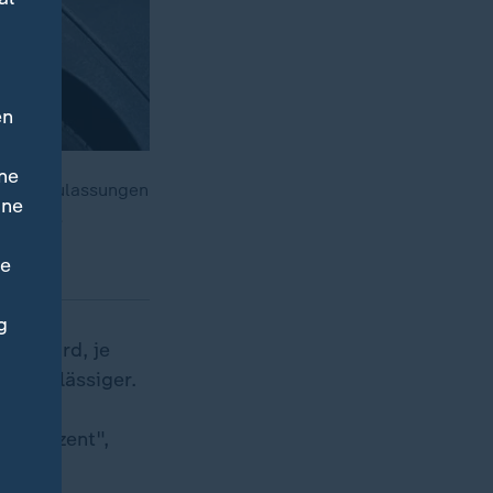
en
ne
er Neuzulassungen
ine
eworden.
ne
g
her wird, je
 zuverlässiger.
,1 Prozent",