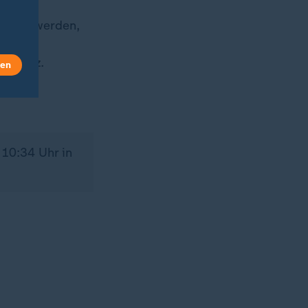
 älter werden,
gt. Im
Einsatz.
len
10:34 Uhr in