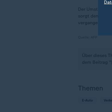
Dat
Der Umstand, da
sorgt dennoch da
vergangenen Jah
Quelle:
AFP
Über dieses T
dem Beitrag "
Themen
E-Auto
Verk