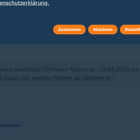
enschutzerklärung.
ss die zugelassenen Fahrzeuge in Deutschland immer
für, dass die reine Zahl der Pannenhilfeeinsätze stei
r waren die "gelben Engel" fast 3,7 Millionen Mal im 
Zustimmen
Ablehnen
Einstel
hema berichtete ZDFheute Xpress am 23.04.2026 um 
E-Autos mit weniger Pannen als Verbrenner
".
ehrswende