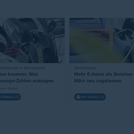
pritpreise in Deutschland
:
Deutschland
tos boomen: Was
Mehr E-Autos als Benziner
ssungs-Zahlen aussagen
März neu zugelassen
aren Grass
t Video
2:25
mit Video
2:33