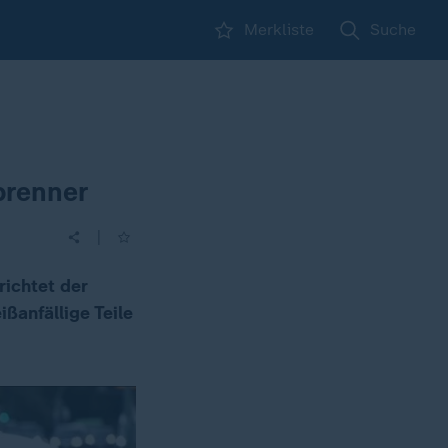
Merkliste
Suche
brenner
|
richtet der
ßanfällige Teile