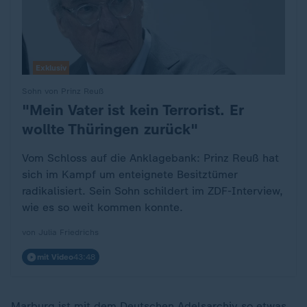
Exklusiv
Sohn von Prinz Reuß
"Mein Vater ist kein Terrorist. Er
:
wollte Thüringen zurück"
Vom Schloss auf die Anklagebank: Prinz Reuß hat
sich im Kampf um enteignete Besitztümer
radikalisiert. Sein Sohn schildert im ZDF-Interview,
wie es so weit kommen konnte.
von Julia Friedrichs
mit Video
43:48
Marburg ist mit dem Deutschen Adelsarchiv so etwas