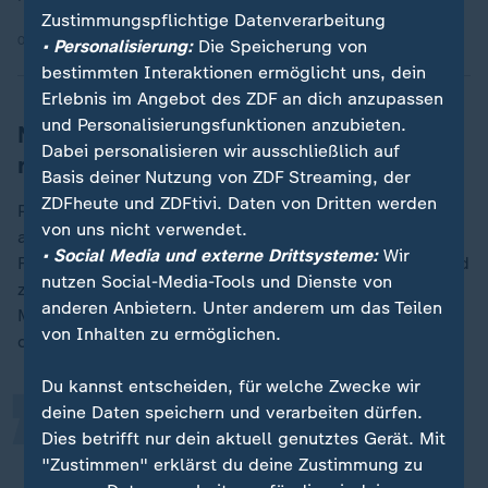
Zustimmungspflichtige Datenverarbeitung
05.02.2026 | 29:15 min
• Personalisierung:
Die Speicherung von
bestimmten Interaktionen ermöglicht uns, dein
Erlebnis im Angebot des ZDF an dich anzupassen
und Personalisierungsfunktionen anzubieten.
Nur ein Monarch kann das Adelsrecht
Dabei personalisieren wir ausschließlich auf
reformieren
Basis deiner Nutzung von ZDF Streaming, der
ZDFheute und ZDFtivi. Daten von Dritten werden
Prinz von Croӱ versteht "den Wunsch vieler Familien,
von uns nicht verwendet.
auch vieler, vor allen Dingen Töchter in unseren
• Social Media und externe Drittsysteme:
Wir
Familien", die jahrhundertalten Regeln anzupassen und
„
nutzen Social-Media-Tools und Dienste von
zum Beispiel die Frauen endlich gleichzustellen. Das
anderen Anbietern. Unter anderem um das Teilen
Mannesstammprinzip sei "vielleicht ungerecht". Aber
von Inhalten zu ermöglichen.
das sei eindeutig nicht zu ändern.
Du kannst entscheiden, für welche Zwecke wir
deine Daten speichern und verarbeiten dürfen.
Niemand kann dieses Adelsrecht
Dies betrifft nur dein aktuell genutztes Gerät. Mit
reformieren, außer ein - ich sage
"Zustimmen" erklärst du deine Zustimmung zu