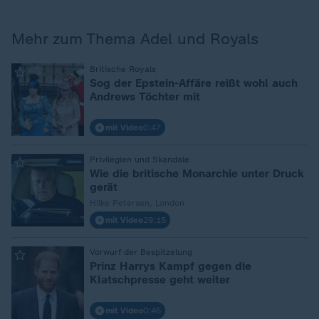
Mehr zum Thema Adel und Royals
:
Britische Royals
Sog der Epstein-Affäre reißt wohl auch
Andrews Töchter mit
mit Video
0:47
:
Privilegien und Skandale
Wie die britische Monarchie unter Druck
gerät
Hilke Petersen, London
mit Video
29:15
:
Vorwurf der Bespitzelung
Prinz Harrys Kampf gegen die
Klatschpresse geht weiter
mit Video
0:46