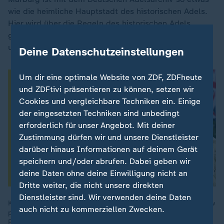
wie die heimliche Hauptstadt des historischen Adels.
Hier wird über die Regeln des historischen Adels
gewacht, unter anderem von Albrecht Prinz von Croӱ
und Gottfried Graf Finck von Finckenstein.
Deine Datenschutzeinstellungen
Um dir eine optimale Website von ZDF, ZDFheute
und ZDFtivi präsentieren zu können, setzen wir
Cookies und vergleichbare Techniken ein. Einige
der eingesetzten Techniken sind unbedingt
erforderlich für unser Angebot. Mit deiner
Zustimmung dürfen wir und unsere Dienstleister
darüber hinaus Informationen auf deinem Gerät
speichern und/oder abrufen. Dabei geben wir
deine Daten ohne deine Einwilligung nicht an
Dritte weiter, die nicht unsere direkten
Dienstleister sind. Wir verwenden deine Daten
König Charles muss sich Vorwürfen stellen. Sein Bruder Andrew
auch nicht zu kommerziellen Zwecken.
pflegte enge Kontakte zu Sexualstraftäter Epstein. Der
Reichtum der Familie befeuert die Kritik.