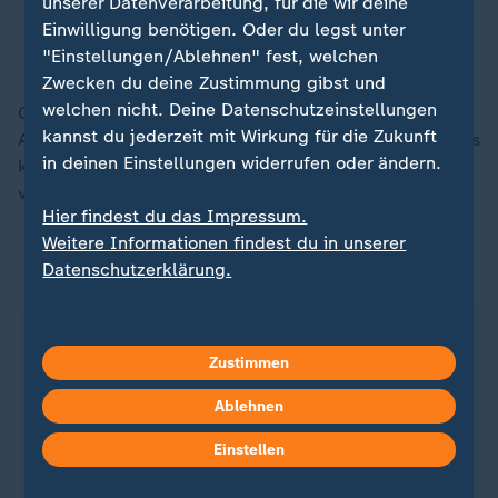
jetzt mal: Monarch.
unserer Datenverarbeitung, für die wir deine
Einwilligung benötigen. Oder du legst unter
Albrecht Prinz von Croӱ
"Einstellungen/Ablehnen" fest, welchen
Zwecken du deine Zustimmung gibst und
welchen nicht. Deine Datenschutzeinstellungen
Graf Finck von Finckenstein bestätigt, dass das
kannst du jederzeit mit Wirkung für die Zukunft
Adelsrecht auf dem alten Stand bleiben müsse, weil es
in deinen Einstellungen widerrufen oder ändern.
keinen König mehr gibt: "Das ist eingefroren. Das ist
versteinert. Das ist nicht mehr änderbar."
Hier findest du das Impressum.
Weitere Informationen findest du in unserer
Datenschutzerklärung.
Doku "Die geheime Welt des Adels"
Seit der Abschaffung der Monarchie 1918 und
Zustimmen
Inkrafttreten der Weimarer Verfassung 1919 ist der
Adelsstand rechtlich bedeutungslos. Und doch
Ablehnen
prägen adelige Familien bis heute Teile des
gesellschaftlichen und wirtschaftlichen Lebens in
Einstellen
Deutschland.