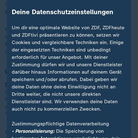
haben. Jian G. war Mitarbeiter in Krahs Büro im
Deine Datenschutzeinstellungen
Europaparlament.
Um dir eine optimale Website von ZDF, ZDFheute
Gegen Krah laufen aktuell auch noch Vorermittlungen
und ZDFtivi präsentieren zu können, setzen wir
wegen möglicher Zahlungen aus Russland und China.
Cookies und vergleichbare Techniken ein. Einige
Er beteuert seine Unschuld. Dieser Thriller ist noch
der eingesetzten Techniken sind unbedingt
lange nicht abgedreht.
erforderlich für unser Angebot. Mit deiner
Zustimmung dürfen wir und unsere Dienstleister
Was heute im Ukraine-Krieg passiert ist
darüber hinaus Informationen auf deinem Gerät
speichern und/oder abrufen. Dabei geben wir
Selenskyj schwört Ukrainer auf Kraftakt ein
:
Nach der
deine Daten ohne deine Einwilligung nicht an
Vorstellung seines Siegesplans in den USA ruft
Dritte weiter, die nicht unsere direkten
Präsident Selenskyj die Ukrainer dazu auf, den Druck
Dienstleister sind. Wir verwenden deine Daten
auf Russland zu erhöhen. Die Lage an der Front sei
auch nicht zu kommerziellen Zwecken.
"sehr schwierig".
Zustimmungspflichtige Datenverarbeitung
• Personalisierung:
Die Speicherung von
Weitere News-Updates zur Lage und zu Reaktionen