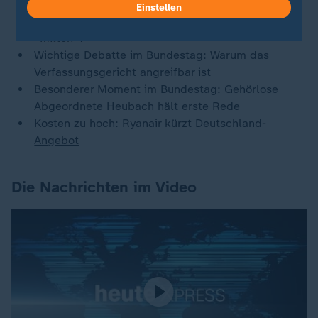
absteigenden Ast"
Einstellen
Hurrikan in Florida:
Wie viel Klimakrise steckt in
"Milton"?
Wichtige Debatte im Bundestag:
Warum das
Verfassungsgericht angreifbar ist
Besonderer Moment im Bundestag:
Gehörlose
Abgeordnete Heubach hält erste Rede
Kosten zu hoch:
Ryanair kürzt Deutschland-
Angebot
Die Nachrichten im Video