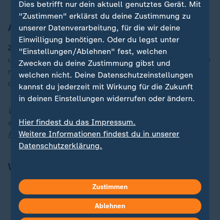
Dies betrifft nur dein aktuell genutztes Gerät. Mit
"Zustimmen" erklärst du deine Zustimmung zu
Ausführlich informiert
unserer Datenverarbeitung, für die wir deine
Einwilligung benötigen. Oder du legst unter
ZDFheute live:
Die Ukraine gerät an der Front weiter
"Einstellungen/Ablehnen" fest, welchen
unter Druck. Auch die Intensität russischer Luftangriffe
Zwecken du deine Zustimmung gibst und
nimmt zu. Militärexperte Christian Mölling analysiert
welchen nicht. Deine Datenschutzeinstellungen
die Lage bei ZDFheute live.
(36 min)
kannst du jederzeit mit Wirkung für die Zukunft
in deinen Einstellungen widerrufen oder ändern.
Weitere News-Updates zur Lage und zu Reaktionen
Hier findest du das Impressum.
erhalten Sie jederzeit auch in unserem
Liveblog zu
Weitere Informationen findest du in unserer
Russlands Angriff auf die Ukraine
.
Datenschutzerklärung.
Weitere Schlagzeilen
Zustimmen
Maja Zaubitzer bei Lanz:
Schülervertreterin klagt
über Zukunftsängste
Ablehnen
Militärexperte Masala bei Illner:
Westen "auf dem