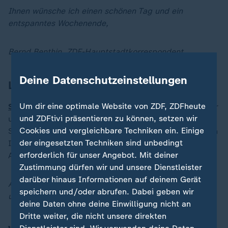
Ihnen wünsche ich einen schönen Tag und ein
entspanntes Wochenende,
Bernd Benthin, ZDF-Hauptstadtkorrespondent
Deine Datenschutzeinstellungen
Lage im Nahost-Konflikt
Um dir eine optimale Website von ZDF, ZDFheute
Scholz kündigt weitere Waffenlieferungen an:
Mit einer
und ZDFtivi präsentieren zu können, setzen wir
ungewöhnlichen Aktion im Bundestag offenbart Olaf
Cookies und vergleichbare Techniken ein. Einige
Scholz, dass die Regierung bereit ist, weiter Waffen an
der eingesetzten Techniken sind unbedingt
Israel zu liefern. SPD-Fraktionschef und
erforderlich für unser Angebot. Mit deiner
Außenministerin mahnen zur Vorsicht.
Zustimmung dürfen wir und unsere Dienstleister
darüber hinaus Informationen auf deinem Gerät
Alle Entwicklungen finden Sie jederzeit auch hier in
speichern und/oder abrufen. Dabei geben wir
unserem
Liveblog zum Nahost-Konflikt
.
deine Daten ohne deine Einwilligung nicht an
Dritte weiter, die nicht unsere direkten