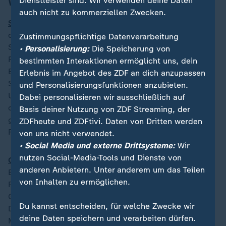
Was heute noch wichtig ist
Dienstleister sind. Wir verwenden deine Daten
auch nicht zu kommerziellen Zwecken.
Selenskyj trifft Scholz und Steinmeier in Berlin:
Trotz
der Verschiebung des großen Ukraine-
Zustimmungspflichtige Datenverarbeitung
Solidaritätsgipfels in Ramstein kommt der ukrainische
• Personalisierung:
Die Speicherung von
Präsident heute nach Deutschland, um erst
bestimmten Interaktionen ermöglicht uns, dein
Bundeskanzler Scholz und dann Bundespräsident
Erlebnis im Angebot des ZDF an dich anzupassen
Steinmeier zu treffen. Dabei wird es um die weitere
und Personalisierungsfunktionen anzubieten.
Unterstützung der Ukraine mit Waffenlieferungen für
Dabei personalisieren wir ausschließlich auf
den Abwehrkampf gegen die russischen Invasoren
Basis deiner Nutzung von ZDF Streaming, der
gehen, aber auch um die Bemühungen um eine
ZDFheute und ZDFtivi. Daten von Dritten werden
Friedenslösung.
von uns nicht verwendet.
• Social Media und externe Drittsysteme:
Wir
nutzen Social-Media-Tools und Dienste von
CSU-Parteitag beginnt
:
Knapp ein Jahr vor der
anderen Anbietern. Unter anderem um das Teilen
Bundestagswahl kommt die CSU heute zu einem
von Inhalten zu ermöglichen.
Parteitag in Augsburg zusammen. In einer
Grundsatzrede will Parteichef Markus Söder die
Du kannst entscheiden, für welche Zwecke wir
Delegierten schon zum Auftakt auf den Kampf um die
deine Daten speichern und verarbeiten dürfen.
Macht in Berlin einschwören.