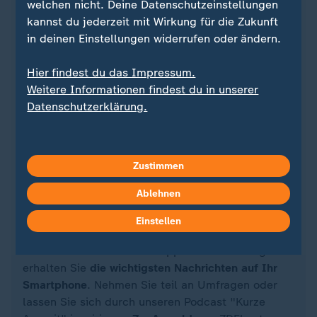
welchen nicht. Deine Datenschutzeinstellungen
kannst du jederzeit mit Wirkung für die Zukunft
in deinen Einstellungen widerrufen oder ändern.
Hier findest du das Impressum.
Weitere Informationen findest du in unserer
Datenschutzerklärung.
Zustimmen
Quelle: dpa
Ablehnen
Einstellen
Sie wollen auf dem Laufenden bleiben? Dann sind
Sie beim ZDFheute-WhatsApp-Channel richtig. Hier
erhalten Sie
die wichtigsten Nachrichten auf Ihr
Smartphone
. Nehmen Sie teil an Umfragen oder
lassen Sie sich durch unseren Podcast "Kurze