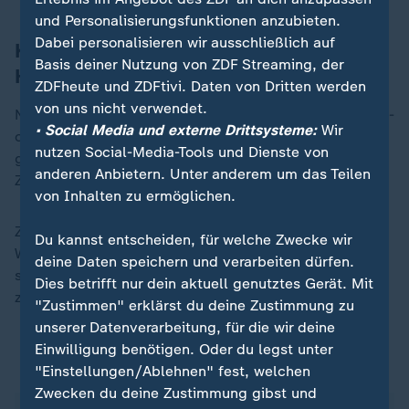
und Personalisierungsfunktionen anzubieten.
Dabei personalisieren wir ausschließlich auf
Künftige Forschung könnte weitere
Basis deiner Nutzung von ZDF Streaming, der
Hinweise liefern
ZDFheute und ZDFtivi. Daten von Dritten werden
von uns nicht verwendet.
Noch ist unklar, warum der Stern seine Hüllen abstieß -
• Social Media und externe Drittsysteme:
Wir
ob seine Schichten in der letzten Phase seines Lebens
nutzen Social-Media-Tools und Dienste von
gewaltsam weggeschleudert oder von einem
anderen Anbietern. Unter anderem um das Teilen
Zwillingsstern weggerissen wurden.
von Inhalten zu ermöglichen.
Zukünftige Forschung könnte Hinweise liefern, obwohl
Du kannst entscheiden, für welche Zwecke wir
Wissenschaftler einräumten, dass es möglicherweise
deine Daten speichern und verarbeiten dürfen.
schwer sein könnte, ein solches Ereignis noch einmal
Dies betrifft nur dein aktuell genutztes Gerät. Mit
zu beobachten.
"Zustimmen" erklärst du deine Zustimmung zu
unserer Datenverarbeitung, für die wir deine
Einwilligung benötigen. Oder du legst unter
ZDFheute auf WhatsApp
"Einstellungen/Ablehnen" fest, welchen
Zwecken du deine Zustimmung gibst und