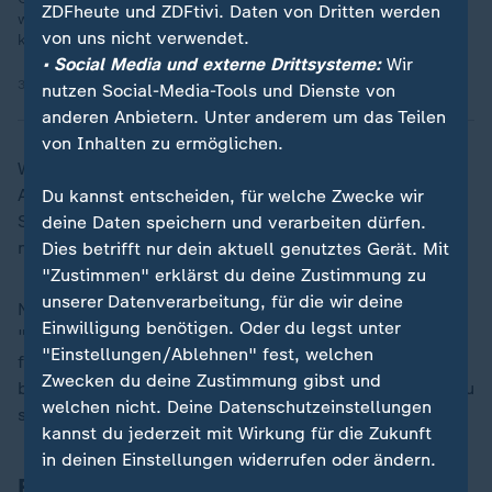
ZDFheute und ZDFtivi. Daten von Dritten werden
wissenschaftliche Arbeit, Gedicht, fertige Bewerbung oder
von uns nicht verwendet.
komplette Marketingkampagne. Was sind die Folgen?
• Social Media und externe Drittsysteme:
Wir
31.01.2023 | 37:51 min
nutzen Social-Media-Tools und Dienste von
anderen Anbietern. Unter anderem um das Teilen
von Inhalten zu ermöglichen.
Wenn KI in der Lage ist, ganze Hausarbeiten oder
Abschlussarbeiten zu schreiben, stellt sich die Frage:
Du kannst entscheiden, für welche Zwecke wir
Sind die Prüfungsformen in der universitären Lehre
deine Daten speichern und verarbeiten dürfen.
noch zeitgemäß?
Dies betrifft nur dein aktuell genutztes Gerät. Mit
"Zustimmen" erklärst du deine Zustimmung zu
unserer Datenverarbeitung, für die wir deine
Nein, findet Malte Persike, die aktuelle Situation
Einwilligung benötigen. Oder du legst unter
"bedeutet am Ende, dass wir andere Prüfungsformen
"Einstellungen/Ablehnen" fest, welchen
finden müssen, die besser funktionieren". Er verweist
Zwecken du deine Zustimmung gibst und
beispielhaft auf mündliche Prüfungen als Ergänzung zu
welchen nicht. Deine Datenschutzeinstellungen
schriftlichen Arbeiten.
kannst du jederzeit mit Wirkung für die Zukunft
in deinen Einstellungen widerrufen oder ändern.
Elektronische Prüfungsformate als