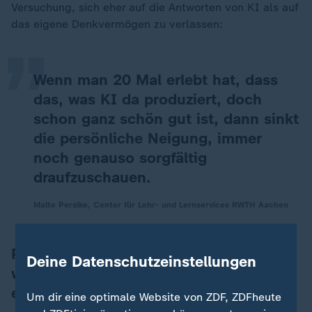
„
Versuchung, sich eher auf die Antworten von KI als auf
das eigene Denkvermögen zu verlassen:
Wenn man 20 Mal erlebt hat, dass
das, was KI da produziert, doch
schon ganz schön gut ist, dann sinkt
die persönliche Neigung, immer
noch genauso sorgfältig
draufzuschauen.
Malte Persike, Center für Lehr- und Lernservices RWTH Aachen
Persike: Kompetenzen
Deine Datenschutzeinstellungen
wissenschaftlicher Arbeit trotz KI
erhalten
Um dir eine optimale Website von ZDF, ZDFheute