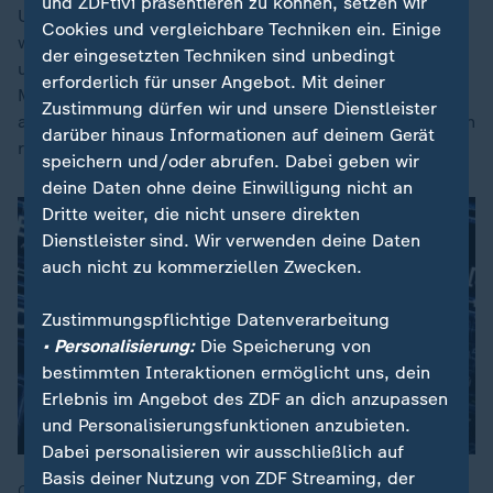
und ZDFtivi präsentieren zu können, setzen wir
Umso wichtiger sei es, Kompetenzen des
Cookies und vergleichbare Techniken ein. Einige
wissenschaftlichen Arbeitens nicht an KI abzugeben,
der eingesetzten Techniken sind unbedingt
um diese nicht zu verlernen. "Selbst wenn wir
erforderlich für unser Angebot. Mit deiner
Menschen bestimmte Kompetenzen haben und
Zustimmung dürfen wir und unsere Dienstleister
anwenden: Wenn wir das einfach an KI auslagern, dann
darüber hinaus Informationen auf deinem Gerät
rosten wir ein", erklärt Malte Persike.
speichern und/oder abrufen. Dabei geben wir
deine Daten ohne deine Einwilligung nicht an
Dritte weiter, die nicht unsere direkten
Dienstleister sind. Wir verwenden deine Daten
auch nicht zu kommerziellen Zwecken.
Zustimmungspflichtige Datenverarbeitung
• Personalisierung:
Die Speicherung von
bestimmten Interaktionen ermöglicht uns, dein
Erlebnis im Angebot des ZDF an dich anzupassen
und Personalisierungsfunktionen anzubieten.
Dabei personalisieren wir ausschließlich auf
Basis deiner Nutzung von ZDF Streaming, der
ChatGPT liefert, was gewünscht wird: Referat,