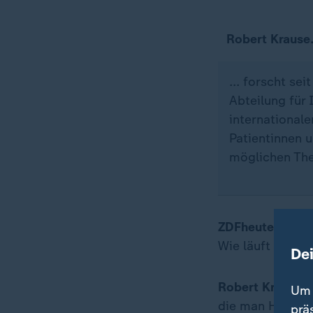
Robert Krause.
... forscht se
Abteilung für
international
Patientinnen 
möglichen The
ZDFheute:
Die n
Wie läuft eine 
De
Robert Krause:
Um 
die man Hantavi
prä