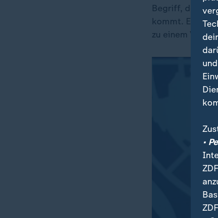
Begriff, der bes
ver
kommt. Es komm
Tec
zu einem Versag
dei
dar
und
Ein
Die
kom
Zus
• P
Int
ZDF
anz
Bas
ZDF