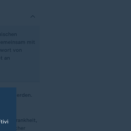
inischen
 Gemeinsam mit
twort von
t an
ragen werden.
iner Krankheit,
tivi
izinischer