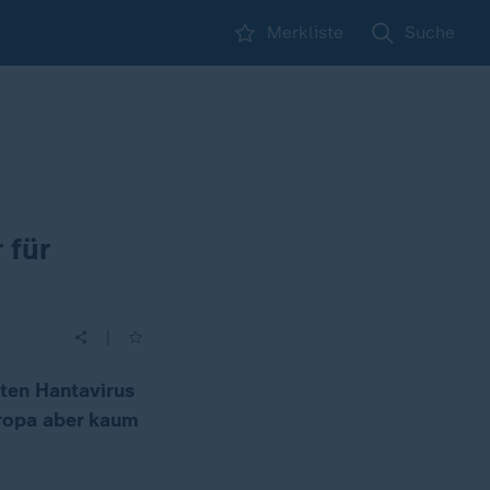
Merkliste
Suche
 für
|
ten Hantavirus
uropa aber kaum