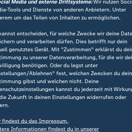
ocial Media und externe Drittsysteme:
Wir nutzen Soci
ia-Tools und Dienste von anderen Anbietern. Unter
erem um das Teilen von Inhalten zu ermöglichen.
llen auf einem Kreuzfahrtschiff hält die EU-Kommission das
kannst entscheiden, für welche Zwecke wir deine Dat
 in Europa für gering. Eine symptomfreie Kontaktperson ist 
ichern und verarbeiten dürfen. Dies betrifft nur dein
uell genutztes Gerät. Mit "Zustimmen" erklärst du dei
timmung zu unserer Datenverarbeitung, für die wir de
willigung benötigen. Oder du legst unter
nstellungen/Ablehnen" fest, welchen Zwecken du dei
timmung gibst und welchen nicht. Deine
ankheit auftritt, muss man maschinell das Lungenve
enschutzeinstellungen kannst du jederzeit mit Wirkun
m diese schwierige Phase dieser akuten Infektionskr
 die Zukunft in deinen Einstellungen widerrufen oder
ein Überleben zu ermöglichen.
ern.
r findest du das Impressum.
eider bei dieser Erkrankung so, dass 
tere Informationen findest du in unserer