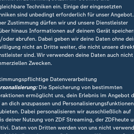
chreibt, dass es hier zu einer Beeinträchtigung der Lu
gleichbare Techniken ein. Einige der eingesetzten
t zu einem Lungenversagen und auch zu einem Herzv
hniken sind unbedingt erforderlich für unser Angebot.
en von zwei lebenswichtigen Organen.
ner Zustimmung dürfen wir und unsere Dienstleister
über hinaus Informationen auf deinem Gerät speicher
/oder abrufen. Dabei geben wir deine Daten ohne de
willigung nicht an Dritte weiter, die nicht unsere direk
nstleister sind. Wir verwenden deine Daten auch nicht
merziellen Zwecken.
timmungspflichtige Datenverarbeitung
ersonalisierung:
Die Speicherung von bestimmten
eraktionen ermöglicht uns, dein Erlebnis im Angebot 
 an dich anzupassen und Personalisierungsfunktionen
ubieten. Dabei personalisieren wir ausschließlich auf
is deiner Nutzung von ZDF Streaming, der ZDFheute 
tivi. Daten von Dritten werden von uns nicht verwend