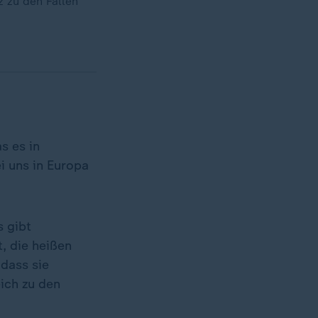
z zu den Fällen
s es in
i uns in Europa
s gibt
, die heißen
dass sie
ich zu den