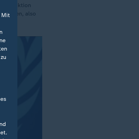
ngenfunktion
ersagen, also
 Mit
n
ine
ten
 zu
des
und
et.