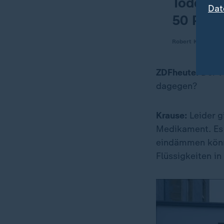
Todesrat
Dat
50 Proze
Robert Krause
ZDFheute:
Der V
dagegen?
Krause:
Leider g
Medikament. Es 
eindämmen könne
Flüssigkeiten i