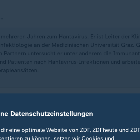
..
it mehreren Jahren zum Hantavirus. Er ist Leiter der Kl
 Infektiologie an der Medizinischen Universität Graz.
en Partnern untersucht er unter anderem die Immunan
und Patienten nach Hantavirus-Infektionen und arbeite
rapieansätzen.
eue Variante kann auch von Mensch zu Mensch übert
solche Erkrankung ab und was macht sie so gefährlich?
ine Datenschutzeinstellungen
Bei der Infektion mit diesen Andesviren kommt es zu e
dir eine optimale Website von ZDF, ZDFheute und ZDF
rus kardiopulmonales Syndrom nennt. Das ist ein med
sentieren zu können, setzen wir Cookies und