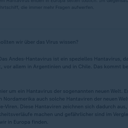
em Hantavirus enden in Europa selten tödlich. Im Gegensat
hrtschiff, die immer mehr Fragen aufwerfen.
ollten wir über das Virus wissen?
as Andes-Hantavirus ist ein spezielles Hantavirus, da
, vor allem in Argentinien und in Chile. Das kommt be
hier um ein Hantavirus der sogenannten neuen Welt. E
in Nordamerika auch solche Hantaviren der neuen Welt
-Viren. Diese Hantaviren zeichnen sich dadurch aus, 
heitsverläufe machen und gefährlicher sind im Vergle
wir in Europa finden.